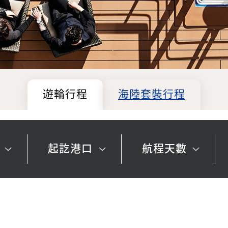
遊輪行程
海陸套裝行程
起訖港口
航程天數