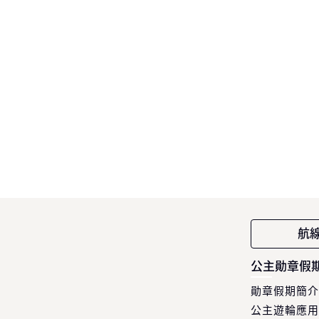
航
公主勛章假
勛章假期簡介
公主遊輪應用