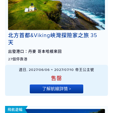
北方首都&Viking峽灣探險家之旅 35
天
出發港口：丹麥 哥本哈根來回
27個停靠港
週日, 2027/06/06 ~ 2027/07/10 帝王公主號
售罄
了解航線詳情 >
飛航遊輪