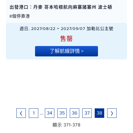
出發港口：丹麥 哥本哈根航向麻塞諸塞州 波士頓
8個停靠港
週日, 2027/08/22 ~ 2027/09/07 加勒比公主號
售罄
了解航線詳情 >
1
...
34
35
36
37
38
顯示 371-378