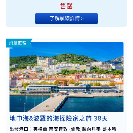
售罄
了解航線詳情 >
飛航遊輪
地中海&波羅的海探險家之旅 38天
出發港口：英格蘭 南安普敦 (倫敦)航向丹麥 哥本哈