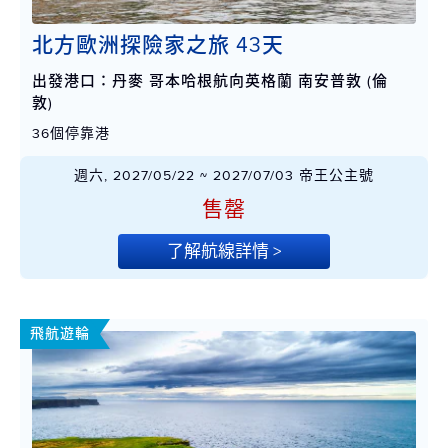
北方歐洲探險家之旅 43天
出發港口：丹麥 哥本哈根航向英格蘭 南安普敦 (倫
敦)
36個停靠港
週六, 2027/05/22 ~ 2027/07/03 帝王公主號
售罄
了解航線詳情 >
飛航遊輪