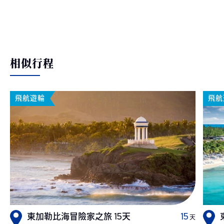
相似行程
飛航遊輪
飛航
東加勒比海冒險家之旅 15天
15
天