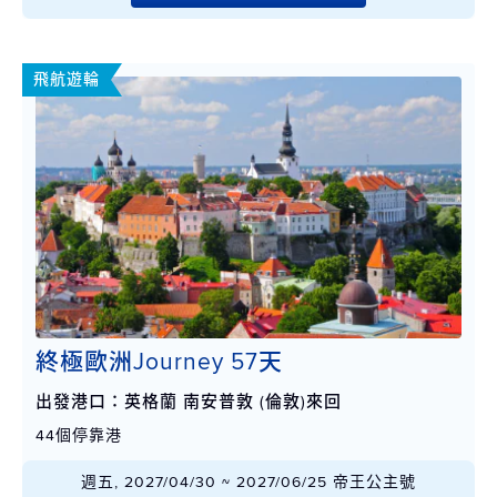
飛航遊輪
終極歐洲Journey 57天
出發港口：英格蘭 南安普敦 (倫敦)來回
44個停靠港
週五, 2027/04/30 ~ 2027/06/25 帝王公主號