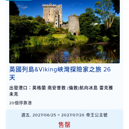
英國列島&Viking峽灣探險家之旅 26
天
出發港口：英格蘭 南安普敦 (倫敦)航向冰島 雷克雅
未克
20個停靠港
週五, 2027/06/25 ~ 2027/07/20 帝王公主號
售罄