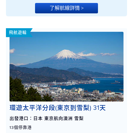
了解航線詳情 >
飛航遊輪
環遊太平洋分段(東京到雪梨) 31天
出發港口：日本 東京航向澳洲 雪梨
13個停靠港