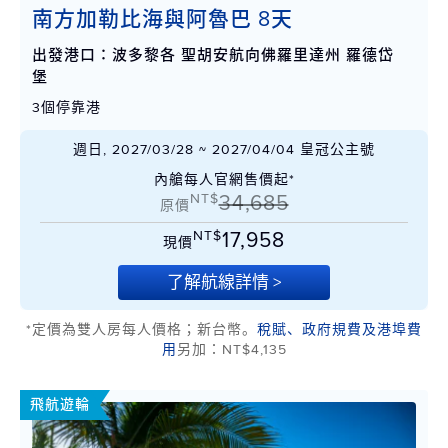
南方加勒比海與阿魯巴 8天
出發港口：波多黎各 聖胡安航向佛羅里達州 羅德岱
堡
3個停靠港
週日, 2027/03/28 ~ 2027/04/04 皇冠公主號
內艙每人官網售價起*
NT$
34,685
原價
NT$
17,958
現價
了解航線詳情 >
*定價為雙人房每人價格；新台幣。
稅賦、政府規費及港埠費
用
另加：NT$4,135
飛航遊輪