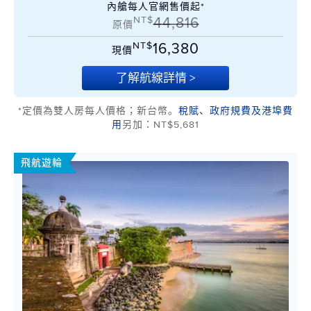
內艙每人官網售價起*
NT$
44,816
原價
NT$
16,380
現價
了解航線詳情 >
*定價為雙人房每人價格；新台幣。
稅賦、政府規費及港埠費
用
另加：NT$5,681
飛航遊輪