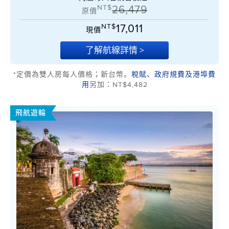
NT$
26,479
原價
NT$
17,011
現價
了解航線詳情 >
*定價為雙人房每人價格；新台幣。
稅賦、政府規費及港埠費
用
另加：NT$4,482
飛航遊輪