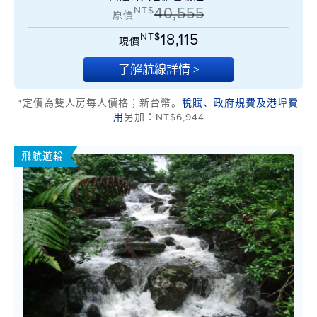
NT$
40,555
原價
NT$
18,115
現價
了解航線詳情 >
*定價為雙人房每人價格；新台幣。
稅賦、政府規費及港埠費
用
另加：NT$6,944
飛航遊輪