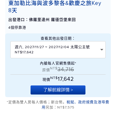
東加勒比海與波多黎各&歡慶之旅Key
8天
出發港口：佛羅里達州 羅德岱堡來回
4個停靠港
查看其他出發日期：
週六, 2027/11/27 ~ 2027/12/04 太陽公主號
NT$17,642
內艙每人官網售價起*
NT$
34,716
原價
NT$
17,642
現價
了解航線詳情 >
*定價為雙人房每人價格；新台幣。
稅賦、政府規費及港埠費
用
另加：NT$7,575