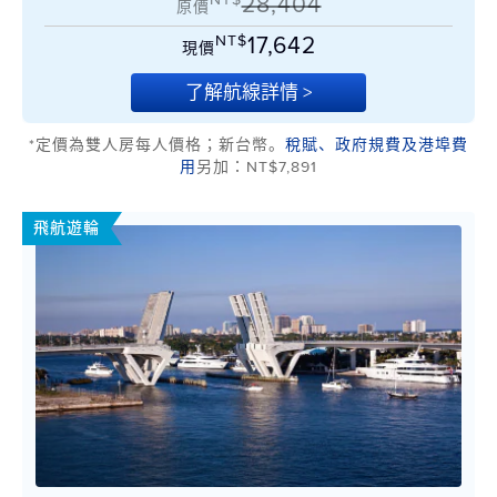
28,404
原價
NT$
17,642
現價
了解航線詳情 >
*定價為雙人房每人價格；新台幣。
稅賦、政府規費及港埠費
用
另加：NT$7,891
飛航遊輪