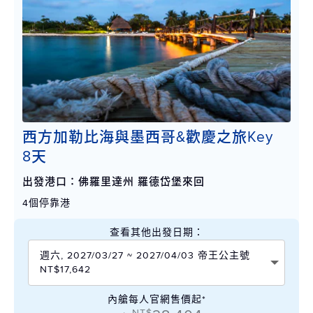
西方加勒比海與墨西哥&歡慶之旅Key
8天
出發港口：佛羅里達州 羅德岱堡來回
4個停靠港
查看其他出發日期：
週六, 2027/03/27 ~ 2027/04/03 帝王公主號
NT$17,642
內艙每人官網售價起*
NT$