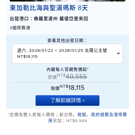
東加勒比海與聖湯瑪斯 8天
出發港口：佛羅里達州 羅德岱堡來回
3個停靠港
查看其他出發日期：
週六, 2028/01/22 ~ 2028/01/29 太陽公主號
NT$18,115
內艙每人官網售價起*
NT$
40,555
原價
NT$
18,115
現價
了解航線詳情 >
*定價為雙人房每人價格；新台幣。
稅賦、政府規費及港埠費
用
另加：NT$6,944