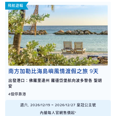
飛航遊輪
南方加勒比海島嶼風情渡假之旅 9天
出發港口：佛羅里達州 羅德岱堡航向波多黎各 聖胡
安
4個停靠港
週六, 2026/12/19 ~ 2026/12/27 皇冠公主號
內艙每人官網售價起*