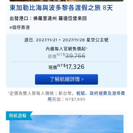
東加勒比海與波多黎各渡假之旅 8天
出發港口：佛羅里達州 羅德岱堡來回
4個停靠港
週日, 2027/11/21 ~ 2027/11/28 星空公主號
內艙每人官網售價起*
NT$
39,766
原價
NT$
17,326
現價
了解航線詳情 >
*定價為雙人房每人價格；新台幣。
稅賦、政府規費及港埠費
用
另加：NT$7,890
飛航遊輪