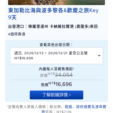
東加勒比海與波多黎各&歡慶之旅Key
9天
出發港口：佛羅里達州 卡納維拉爾港 (奧蘭多)來回
4個停靠港
查看其他出發日期：
週日, 2026/12/13 ~ 2026/12/21 星空公主號
NT$16,696
內艙每人官網售價起*
NT$
34,054
原價
NT$
16,696
現價
了解航線詳情 >
*定價為雙人房每人價格；新台幣。
稅賦、政府規費及港埠費
用
另加：NT$7,116