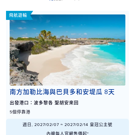
飛航遊輪
南方加勒比海與巴貝多和安堤瓜 8天
出發港口：波多黎各 聖胡安來回
5個停靠港
週日, 2027/02/07 ~ 2027/02/14 皇冠公主號
內艙每人官網售價起*