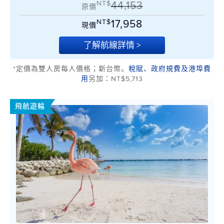
NT$
44,153
原價
NT$
17,958
現價
了解航線詳情 >
*定價為雙人房每人價格；新台幣。
稅賦、政府規費及港埠費
用
另加：NT$5,713
飛航遊輪