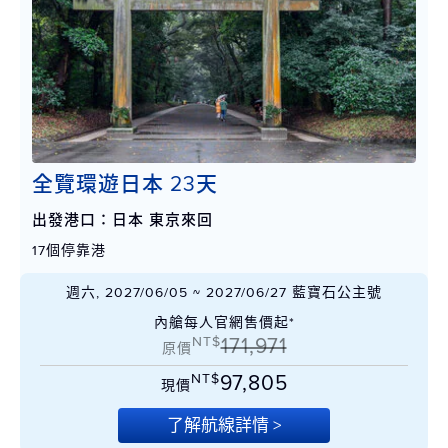
全覽環遊日本 23天
出發港口：日本 東京來回
17個停靠港
週六, 2027/06/05 ~ 2027/06/27 藍寶石公主號
內艙每人官網售價起*
NT$
171,971
原價
NT$
97,805
現價
了解航線詳情 >