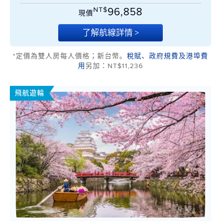
NT$
96,858
現價
了解航線詳情 >
*定價為雙人房每人價格；新台幣。
稅賦、政府規費及港埠費
用
另加：NT$11,236
飛航遊輪