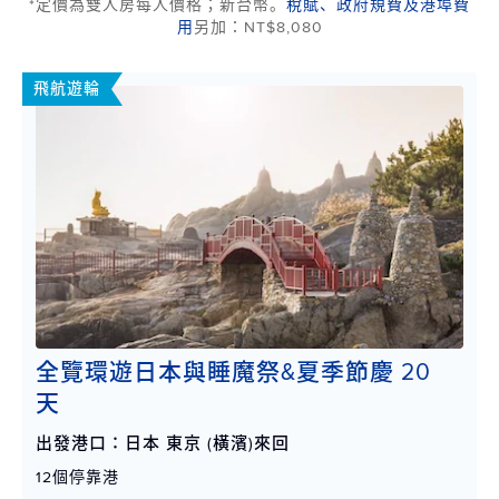
*定價為雙人房每人價格；新台幣。
稅賦、政府規費及港埠費
用
另加：NT$8,080
飛航遊輪
全覽環遊日本與睡魔祭&夏季節慶 20
天
出發港口：日本 東京 (橫濱)來回
12個停靠港