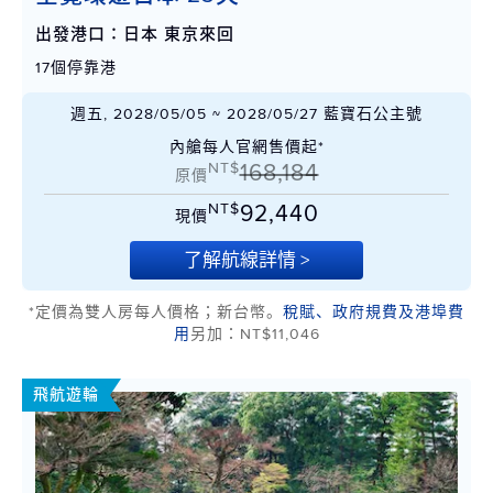
出發港口：日本 東京來回
17個停靠港
週五, 2028/05/05 ~ 2028/05/27 藍寶石公主號
內艙每人官網售價起*
NT$
168,184
原價
NT$
92,440
現價
了解航線詳情 >
*定價為雙人房每人價格；新台幣。
稅賦、政府規費及港埠費
用
另加：NT$11,046
飛航遊輪