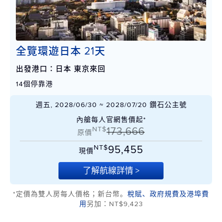
全覽環遊日本 21天
出發港口：日本 東京來回
14個停靠港
週五, 2028/06/30 ~ 2028/07/20 鑽石公主號
內艙每人官網售價起*
NT$
173,666
原價
NT$
95,455
現價
了解航線詳情 >
*定價為雙人房每人價格；新台幣。
稅賦、政府規費及港埠費
用
另加：NT$9,423