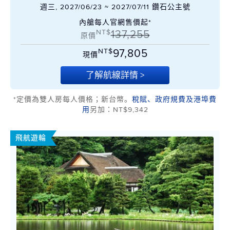
週三, 2027/06/23 ~ 2027/07/11 鑽石公主號
內艙每人官網售價起*
NT$
137,255
原價
NT$
97,805
現價
了解航線詳情 >
*定價為雙人房每人價格；新台幣。
稅賦、政府規費及港埠費
用
另加：NT$9,342
飛航遊輪