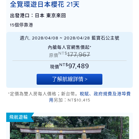
全覽環遊日本櫻花 21天
出發港口：日本 東京來回
15個停靠港
週六, 2028/04/08 ~ 2028/04/28 藍寶石公主號
內艙每人官網售價起*
NT$
177,967
原價
NT$
97,489
現價
了解航線詳情 >
*定價為雙人房每人價格；新台幣。
稅賦、政府規費及港埠費
用
另加：NT$10,415
飛航遊輪