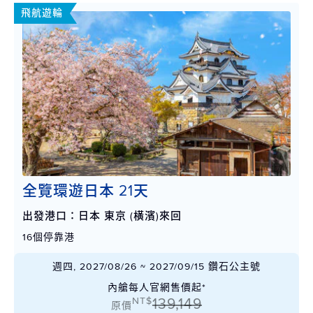
飛航遊輪
全覽環遊日本 21天
出發港口：日本 東京 (橫濱)來回
16個停靠港
週四, 2027/08/26 ~ 2027/09/15 鑽石公主號
內艙每人官網售價起*
NT$
139,149
原價