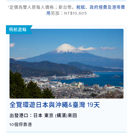
*定價為雙人房每人價格；新台幣。
稅賦、政府規費及港埠費
用
另加：NT$10,605
飛航遊輪
全覽環遊日本與沖繩&臺灣 19天
出發港口：日本 東京 (橫濱)來回
10個停靠港