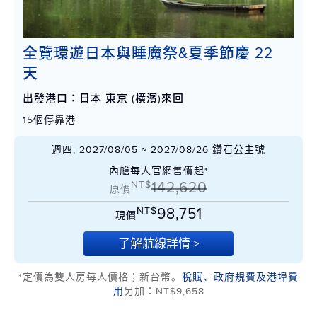
全覽環遊日本與睡魔祭&夏季節慶 22
天
出發港口：日本 東京 (橫濱)來回
15個停靠港
週四, 2027/08/05 ~ 2027/08/26 鑽石公主號
內艙每人官網售價起*
NT$
142,620
原價
NT$
98,751
現價
了解航線詳情 >
*定價為雙人房每人價格；新台幣。
稅賦、政府規費及港埠費
用
另加：NT$9,658