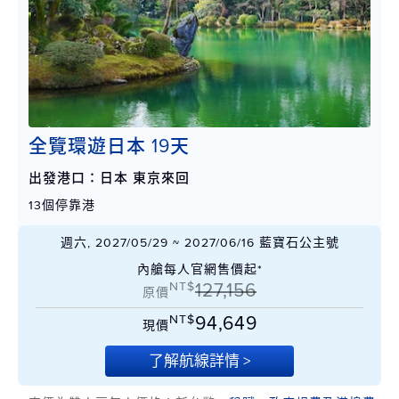
全覽環遊日本 19天
出發港口：日本 東京來回
13個停靠港
週六, 2027/05/29 ~ 2027/06/16 藍寶石公主號
內艙每人官網售價起*
NT$
127,156
原價
NT$
94,649
現價
了解航線詳情 >