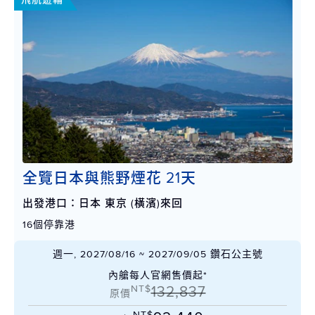
全覽日本與熊野煙花 21天
出發港口：日本 東京 (橫濱)來回
16個停靠港
週一, 2027/08/16 ~ 2027/09/05 鑽石公主號
內艙每人官網售價起*
NT$
132,837
原價
NT$