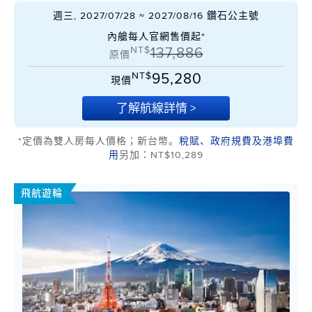
週三, 2027/07/28 ~ 2027/08/16 鑽石公主號
內艙每人官網售價起*
NT$
137,886
原價
NT$
95,280
現價
了解航線詳情 >
*定價為雙人房每人價格；新台幣。
稅賦、政府規費及港埠費
用
另加：NT$10,289
飛航遊輪