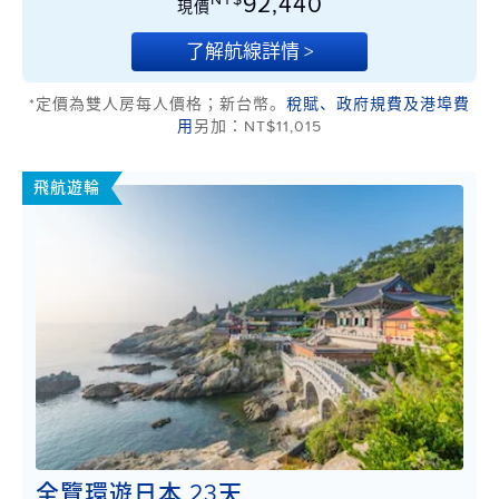
92,440
現價
了解航線詳情 >
*定價為雙人房每人價格；新台幣。
稅賦、政府規費及港埠費
用
另加：NT$11,015
飛航遊輪
全覽環遊日本 23天