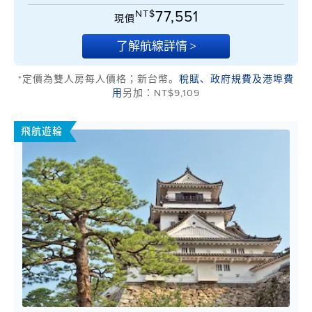
NT$
77,551
現價
了解航線詳情 >
*定價為雙人房每人價格；新台幣。
稅賦、政府規費及港埠費
用
另加：NT$9,109
飛航遊輪