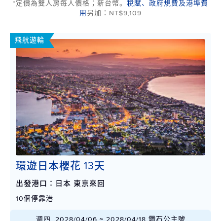
*定價為雙人房每人價格；新台幣。
稅賦、政府規費及港埠費
用
另加：NT$9,109
飛航遊輪
環遊日本櫻花 13天
出發港口：日本 東京來回
10個停靠港
週四, 2028/04/06 ~ 2028/04/18 鑽石公主號