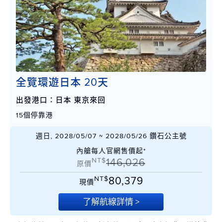
全覽環遊日本 20天
出發港口：日本 東京來回
15個停靠港
週日, 2028/05/07 ~ 2028/05/26 鑽石公主號
內艙每人官網售價起*
NT$
146,026
原價
NT$
80,379
現價
了解航線詳情 >