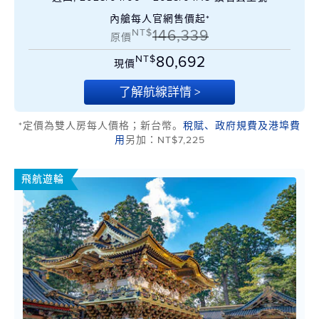
內艙每人官網售價起*
NT$
146,339
原價
NT$
80,692
現價
了解航線詳情 >
*定價為雙人房每人價格；新台幣。
稅賦、政府規費及港埠費
用
另加：NT$7,225
飛航遊輪