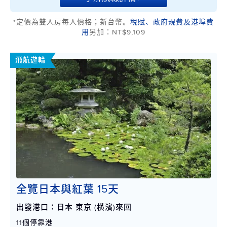
*定價為雙人房每人價格；新台幣。
稅賦、政府規費及港埠費
用
另加：NT$9,109
飛航遊輪
全覽日本與紅葉 15天
出發港口：日本 東京 (橫濱)來回
11個停靠港