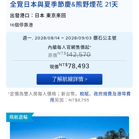
全覽日本與夏季節慶&熊野煙花 21天
出發港口：日本 東京來回
16個停靠港
週一, 2028/08/14 ~ 2028/09/03 鑽石公主號
內艙每人官網售價起*
NT$
142,570
原價
NT$
78,493
現價
了解航線詳情 >
*定價為雙人房每人價格；新台幣。
稅賦、政府規費及港埠費
用
另加：NT$8,795
飛航遊輪