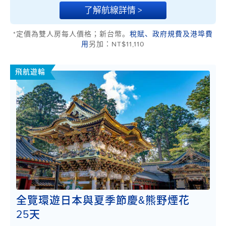
了解航線詳情 >
*定價為雙人房每人價格；新台幣。
稅賦、政府規費及港埠費
用
另加：NT$11,110
飛航遊輪
全覽環遊日本與夏季節慶&熊野煙花
25天