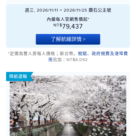
週三, 2026/11/11 ~ 2026/11/25 鑽石公主號
內艙每人官網售價起*
NT$
79,437
了解航線詳情 >
*定價為雙人房每人價格；新台幣。
稅賦、政府規費及港埠費
用
另加：NT$6,092
飛航遊輪