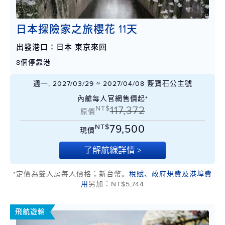
日本探險家之旅櫻花 11天
出發港口：日本 東京來回
8個停靠港
週一, 2027/03/29 ~ 2027/04/08 藍寶石公主號
內艙每人官網售價起*
NT$
117,372
原價
NT$
79,500
現價
了解航線詳情 >
*定價為雙人房每人價格；新台幣。
稅賦、政府規費及港埠費
用
另加：NT$5,744
飛航遊輪