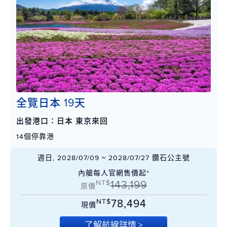
全覽日本 19天
出發港口：日本 東京來回
14個停靠港
週日, 2028/07/09 ~ 2028/07/27 鑽石公主號
內艙每人官網售價起*
NT$
143,199
原價
NT$
78,494
現價
了解航線詳情 >