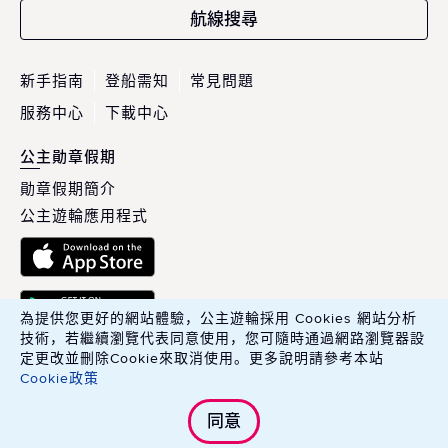
航線搜尋
新手指南
登船需知
常見問題
服務中心
下載中心
公主勛章假期
勛章假期簡介
公主遊輪應用程式
為提供您更好的網站體驗，公主遊輪採用 Cookies 網站分析
技術，若繼續瀏覽代表同意使用，您可隨時通過網路瀏覽器設
定更改並刪除Cookie來取消使用。更多說明請參考本站
Cookie政策
英商康年華旅行社股份有限公司臺灣分公司 Carnival PLC, Taiwan
同意
Branch.
綜合旅行業交觀綜字 215100 號．旅行業品保協會會員編號 北 2783 號