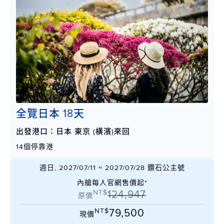
全覽日本 18天
出發港口：日本 東京 (橫濱)來回
14個停靠港
週日, 2027/07/11 ~ 2027/07/28 鑽石公主號
內艙每人官網售價起*
NT$
124,947
原價
NT$
79,500
現價