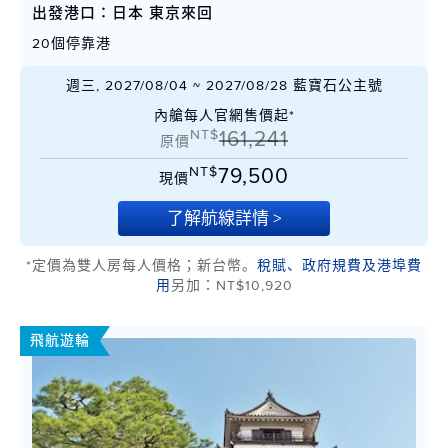
出發港口：日本 東京來回
20個停靠港
週三, 2027/08/04 ~ 2027/08/28 藍寶石公主號
內艙每人官網售價起*
NT$
161,241
原價
NT$
79,500
現價
了解航線詳情 >
*定價為雙人房每人價格；新台幣。
稅賦、政府規費及港埠費
用
另加：NT$10,920
飛航遊輪