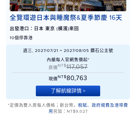
全覽環遊日本與睡魔祭&夏季節慶 16天
出發港口：日本 東京 (橫濱)來回
10個停靠港
週三, 2027/07/21 ~ 2027/08/05 鑽石公主號
內艙每人官網售價起*
NT$
117,057
原價
NT$
80,763
現價
了解航線詳情 >
*定價為雙人房每人價格；新台幣。
稅賦、政府規費及港埠費
用
另加：NT$9,027