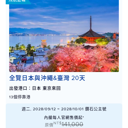
全覽日本與沖繩&臺灣 20天
出發港口：日本 東京來回
13個停靠港
週二, 2028/09/12 ~ 2028/10/01 鑽石公主號
內艙每人官網售價起*
NT$
141,000
原價