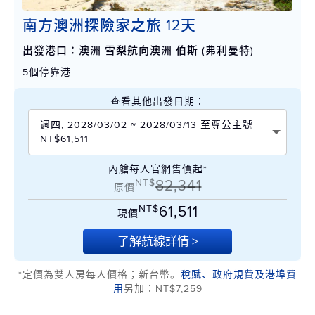
南方澳洲探險家之旅 12天
出發港口：澳洲 雪梨航向澳洲 伯斯 (弗利曼特)
5個停靠港
查看其他出發日期：
週四, 2028/03/02 ~ 2028/03/13 至尊公主號
NT$61,511
內艙每人官網售價起*
NT$
82,341
原價
NT$
61,511
現價
了解航線詳情 >
*定價為雙人房每人價格；新台幣。
稅賦、政府規費及港埠費
用
另加：NT$7,259