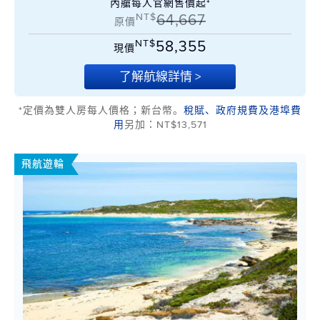
內艙每人官網售價起*
NT$
64,667
原價
NT$
58,355
現價
了解航線詳情 >
*定價為雙人房每人價格；新台幣。
稅賦、政府規費及港埠費
用
另加：NT$13,571
飛航遊輪