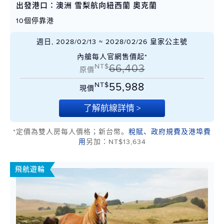
出發港口：澳洲 雪梨航向紐西蘭 奧克蘭
10個停靠港
週日, 2028/02/13 ~ 2028/02/26 皇家公主號
內艙每人官網售價起*
NT$
66,403
原價
NT$
55,988
現價
了解航線詳情 >
*定價為雙人房每人價格；新台幣。
稅賦、政府規費及港埠費
用
另加：NT$13,634
飛航遊輪