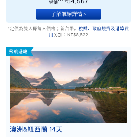
54,567
現價
了解航線詳情 >
*定價為雙人房每人價格；新台幣。
稅賦、政府規費及港埠費
用
另加：NT$8,522
飛航遊輪
澳洲&紐西蘭 14天