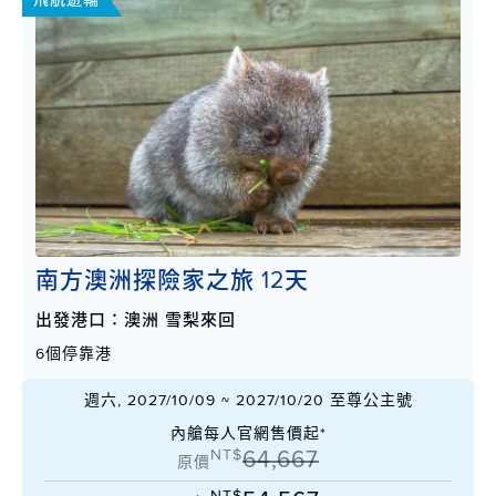
南方澳洲探險家之旅 12天
出發港口：澳洲 雪梨來回
6個停靠港
週六, 2027/10/09 ~ 2027/10/20 至尊公主號
內艙每人官網售價起*
NT$
64,667
原價
NT$