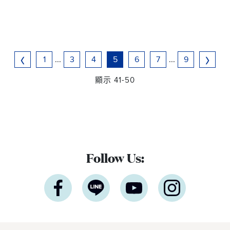
1
...
3
4
5
6
7
...
9
顯示 41-50
Follow Us: