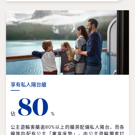
享有私人陽台艙
80
佔
%
公主遊輪客艙逾80%以上的艙房配備私人陽台，而各
艙等均配有公主「奢享床墊」，由公主遊輪獨家打