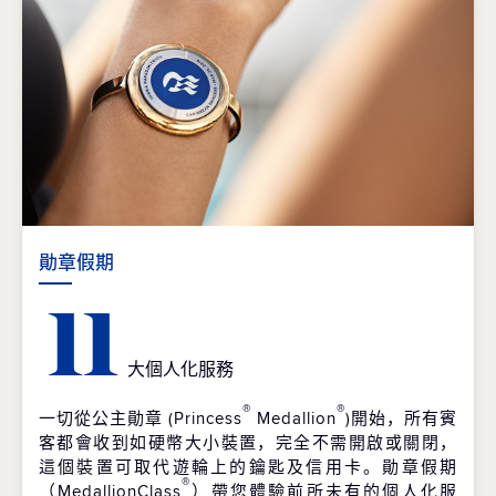
勛章假期
11
大個人化服務
®
®
一切從公主勛章 (Princess
Medallion
)開始，所有賓
客都會收到如硬幣大小裝置，完全不需開啟或關閉，
這個裝置可取代遊輪上的鑰匙及信用卡。勛章假期
®
（MedallionClass
）帶您體驗前所未有的個人化服