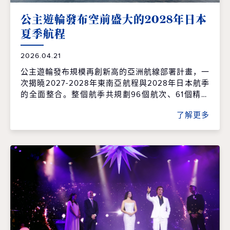
公主遊輪發布空前盛大的2028年日本
夏季航程
2026.04.21
公主遊輪發布規模再創新高的亞洲航線部署計畫，一
次揭曉2027-2028年東南亞航程與2028年日本航季
的全面整合。整個航季共規劃96個航次、61個精選
行程，橫跨9個國家、55個目的地，並由兩艘遊輪以
了解更多
日本為母港營運，帶領賓客深入體驗在地文化、串聯
當地經典的節慶盛事，開啟一場橫跨亞洲、令人難忘
的精彩旅程 — 現已正式開放預訂。 「這是我們前所
未有最具沉浸式體驗的日本航季，也精準回應現今賓
客對深度旅遊體驗的渴望」，公主遊輪首席商務官吉
姆·貝拉（Jim Berra）表示，「鑽石公主號（Diamo
nd Princess）與藍寶石公主號（Sapphire Princes
s）將首度以東京為母港營運，並精心規劃深夜啟
航，讓賓客能全程參與日本最具代表性的夏季祭典，
更橫跨日本四大本島、涵蓋櫻花與紅葉季節的航程，