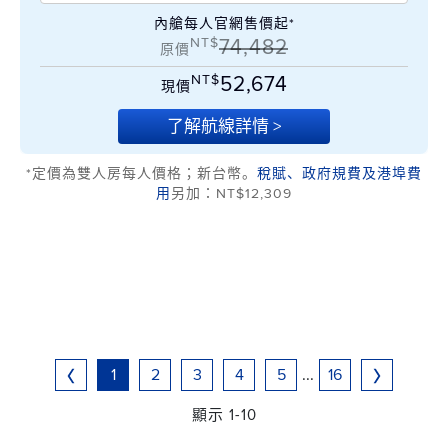
內艙每人官網售價起*
NT$
74,482
原價
NT$
52,674
現價
了解航線詳情 >
*定價為雙人房每人價格；新台幣。
稅賦、政府規費及港埠費
用
另加：NT$12,309
1
2
3
4
5
...
16
顯示 1-10