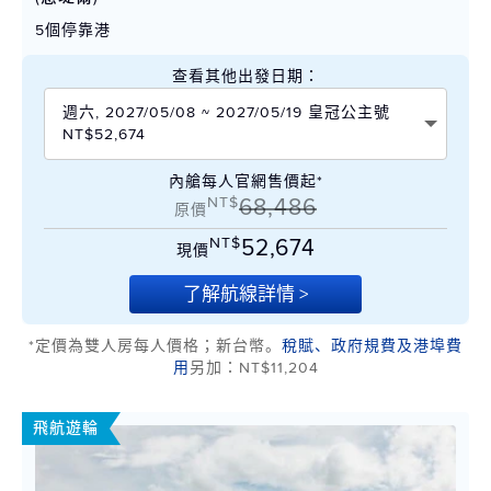
5個停靠港
查看其他出發日期：
週六, 2027/05/08 ~ 2027/05/19 皇冠公主號
NT$52,674
內艙每人官網售價起*
NT$
68,486
原價
NT$
52,674
現價
了解航線詳情 >
*定價為雙人房每人價格；新台幣。
稅賦、政府規費及港埠費
用
另加：NT$11,204
飛航遊輪