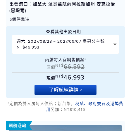
出發港口：加拿大 溫哥華航向阿拉斯加州 安克拉治
(惠堤爾)
5個停靠港
查看其他出發日期：
週六, 2027/08/28 ~ 2027/09/07 皇冠公主號
NT$46,993
內艙每人官網售價起*
NT$
66,592
原價
NT$
46,993
現價
了解航線詳情 >
*定價為雙人房每人價格；新台幣。
稅賦、政府規費及港埠費
用
另加：NT$10,415
飛航遊輪