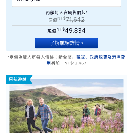
內艙每人官網售價起*
NT$
71,642
原價
NT$
49,834
現價
了解航線詳情 >
*定價為雙人房每人價格；新台幣。
稅賦、政府規費及港埠費
用
另加：NT$12,467
飛航遊輪