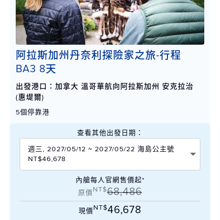
阿拉斯加州丹奈利探險家之旅-行程
BA3 8天
出發港口：加拿大 溫哥華航向阿拉斯加州 安克拉治
(惠堤爾)
5個停靠港
查看其他出發日期：
週三, 2027/05/12 ~ 2027/05/22 海島公主號
NT$46,678
內艙每人官網售價起*
NT$
68,486
原價
NT$
46,678
現價