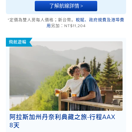
了解航線詳情 >
*定價為雙人房每人價格；新台幣。
稅賦、政府規費及港埠費
用
另加：NT$11,204
飛航遊輪
阿拉斯加州丹奈利典藏之旅-行程AAX
8天