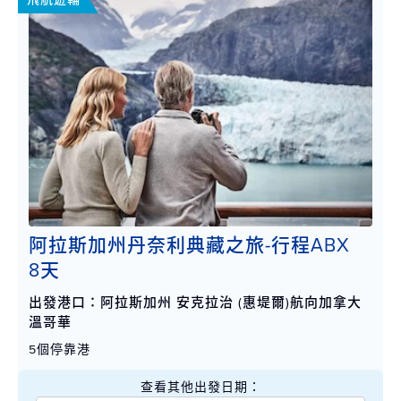
阿拉斯加州丹奈利典藏之旅-行程ABX
8天
出發港口：阿拉斯加州 安克拉治 (惠堤爾)航向加拿大
溫哥華
5個停靠港
查看其他出發日期：