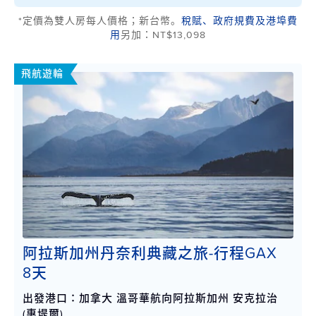
*定價為雙人房每人價格；新台幣。
稅賦、政府規費及港埠費
用
另加：NT$13,098
飛航遊輪
阿拉斯加州丹奈利典藏之旅-行程GAX
8天
出發港口：加拿大 溫哥華航向阿拉斯加州 安克拉治
(惠堤爾)