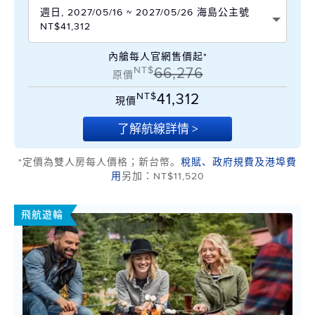
週日, 2027/05/16 ~ 2027/05/26 海島公主號
NT$41,312
內艙每人官網售價起*
NT$
66,276
原價
NT$
41,312
現價
了解航線詳情 >
*定價為雙人房每人價格；新台幣。
稅賦、政府規費及港埠費
用
另加：NT$11,520
飛航遊輪