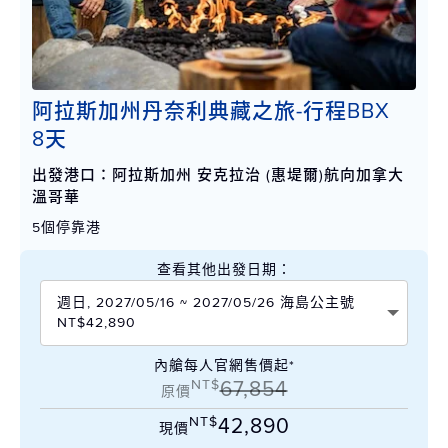
阿拉斯加州丹奈利典藏之旅-行程BBX
8天
出發港口：阿拉斯加州 安克拉治 (惠堤爾)航向加拿大
溫哥華
5個停靠港
查看其他出發日期：
週日, 2027/05/16 ~ 2027/05/26 海島公主號
NT$42,890
內艙每人官網售價起*
NT$
67,854
原價
NT$
42,890
現價