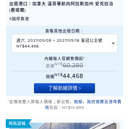
出發港口：加拿大 溫哥華航向阿拉斯加州 安克拉治
(惠堤爾)
5個停靠港
查看其他出發日期：
週六, 2027/05/08 ~ 2027/05/18 皇冠公主號
NT$44,468
內艙每人官網售價起*
NT$
60,280
原價
NT$
44,468
現價
了解航線詳情 >
*定價為雙人房每人價格；新台幣。
稅賦、政府規費及港埠費
用
另加：NT$10,889
飛航遊輪