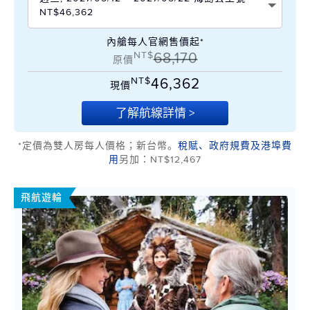
NT$46,362
內艙每人官網售價起*
NT$
68,170
原價
NT$
46,362
現價
了解航線詳情 >
*定價為雙人房每人價格；新台幣。
稅賦、政府規費及港埠費
用
另加：NT$12,467
飛航遊輪