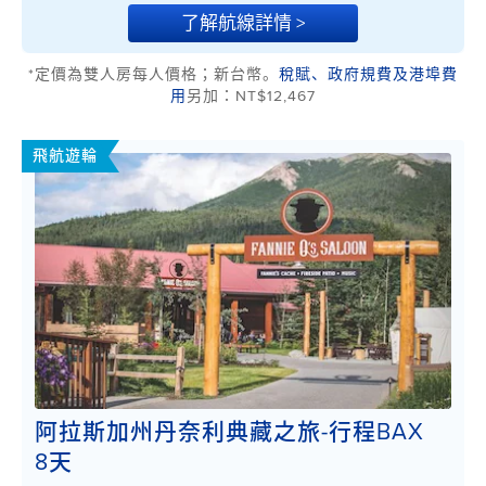
了解航線詳情 >
*定價為雙人房每人價格；新台幣。
稅賦、政府規費及港埠費
用
另加：NT$12,467
飛航遊輪
阿拉斯加州丹奈利典藏之旅-行程BAX
8天