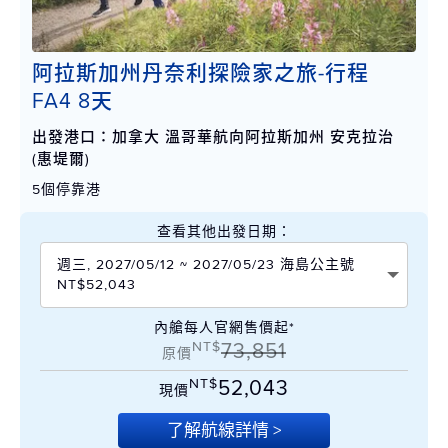
阿拉斯加州丹奈利探險家之旅-行程
FA4 8天
出發港口：加拿大 溫哥華航向阿拉斯加州 安克拉治
(惠堤爾)
5個停靠港
查看其他出發日期：
週三, 2027/05/12 ~ 2027/05/23 海島公主號
NT$52,043
內艙每人官網售價起*
NT$
73,851
原價
NT$
52,043
現價
了解航線詳情 >