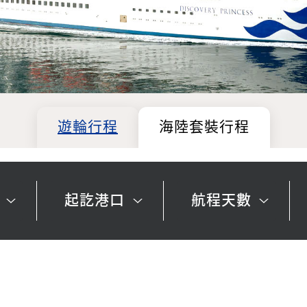
遊輪行程
海陸套裝行程
起訖港口
航程天數