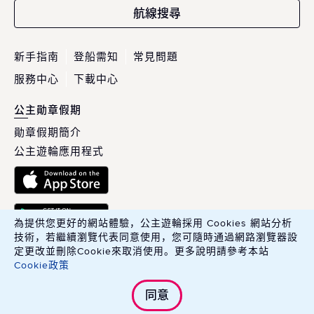
航線搜尋
新手指南
登船需知
常見問題
服務中心
下載中心
公主勛章假期
勛章假期簡介
公主遊輪應用程式
為提供您更好的網站體驗，公主遊輪採用 Cookies 網站分析
技術，若繼續瀏覽代表同意使用，您可隨時通過網路瀏覽器設
定更改並刪除Cookie來取消使用。更多說明請參考本站
Cookie政策
英商康年華旅行社股份有限公司臺灣分公司 Carnival PLC, Taiwan
同意
Branch.
綜合旅行業交觀綜字 215100 號．旅行業品保協會會員編號 北 2783 號