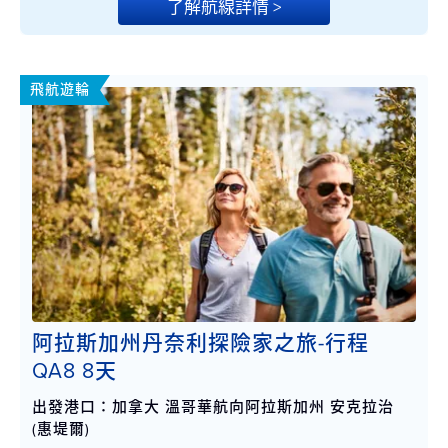
了解航線詳情 >
飛航遊輪
阿拉斯加州丹奈利探險家之旅-行程
QA8 8天
出發港口：加拿大 溫哥華航向阿拉斯加州 安克拉治
(惠堤爾)