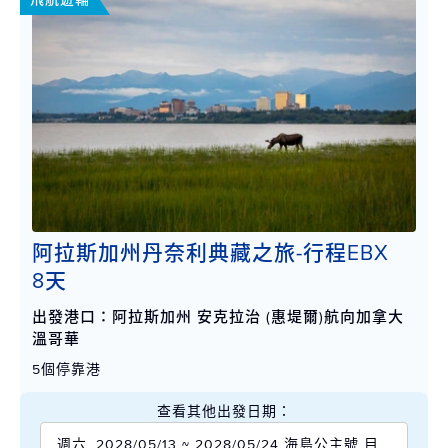
阿拉斯加州丹奈利典藏之旅-行程EBX
8天
出發港口：阿拉斯加州 安克拉治 (惠堤爾)航向加拿大
溫哥華
5個停靠港
查看其他出發日期：
週六, 2028/05/13 ~ 2028/05/24 海島公主號 目