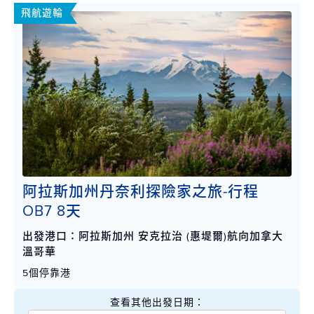
飛航遊輪
阿拉斯加州丹奈利探險家之旅-行程
OB7 8天
出發港口：阿拉斯加州 安克拉治 (惠堤爾)航向加拿大
溫哥華
5個停靠港
查看其他出發日期：