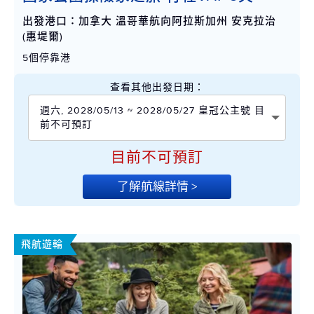
出發港口：加拿大 溫哥華航向阿拉斯加州 安克拉治
(惠堤爾)
5個停靠港
查看其他出發日期：
週六, 2028/05/13 ~ 2028/05/27 皇冠公主號 目
前不可預訂
目前不可預訂
了解航線詳情 >
飛航遊輪