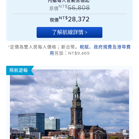
內艙每人官網售價起*
NT$
56,808
原價
NT$
28,372
現價
了解航線詳情 >
*定價為雙人房每人價格；新台幣。
稅賦、政府規費及港埠費
用
另加：NT$9,469
飛航遊輪