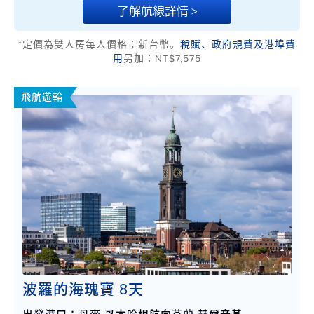
了解航線詳情 >
*定價為雙人房每人價格；新台幣。
稅賦、政府規費及港埠費
用
另加：NT$7,575
飛航遊輪
波羅的海瑰寶 8天