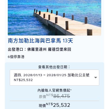
南方加勒比海與巴拿馬 13天
出發港口：佛羅里達州 羅德岱堡來回
6個停靠港
查看其他出發日期：
週四, 2028/01/13 ~ 2028/01/25 加勒比公主號
NT$25,532
內艙每人官網售價起*
NT$
86,475
原價
NT$
25,532
現價