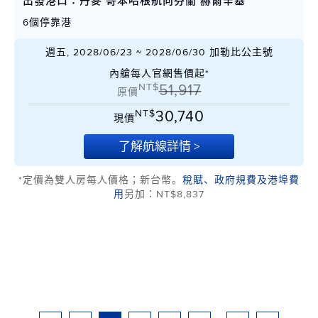
出發港口：丹麥 哥本哈根航向芬蘭 赫爾辛基
6個停靠港
週五, 2028/06/23 ~ 2028/06/30 加勒比公主號
內艙每人官網售價起*
NT$
51,917
原價
NT$
30,740
現價
了解航線詳情 >
*定價為雙人房每人價格；新台幣。
稅賦、政府規費及港埠費
用
另加：NT$8,837