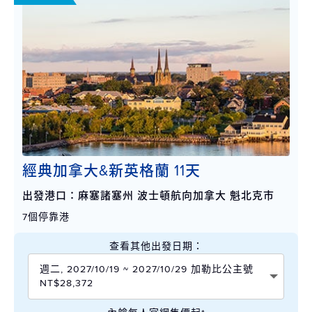
經典加拿大&新英格蘭 11天
出發港口：麻塞諸塞州 波士頓航向加拿大 魁北克市
7個停靠港
查看其他出發日期：
週二, 2027/10/19 ~ 2027/10/29 加勒比公主號
NT$28,372