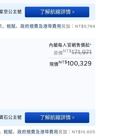
了解航線詳情 >
20 星空公主號
幣。
稅賦、政府規費及港埠費用
另加：NT$9,784
內艙每人官網售價起*
NT$
171,971
原價
NT$
100,329
現價
了解航線詳情 >
7 藍寶石公主號
。
稅賦、政府規費及港埠費用
另加：NT$10,605