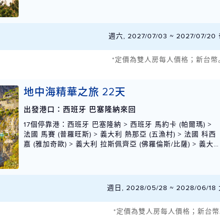
週六, 2027/07/03 ~ 2027/07/
*定價為雙人房每人價格；新台幣
地中海精華之旅 22天
出發港口：西班牙 巴塞隆納來回
17個停靠港
：西班牙 巴塞隆納 > 西班牙 馬約卡 (帕爾瑪) >
法國 馬賽 (普羅旺斯) > 義大利 熱那亞 (五漁村) > 法國 科西
嘉 (雅加奇歐) > 義大利 拉斯佩齊亞 (佛羅倫斯/比薩) > 義大
利 拉斯佩齊亞 (佛羅倫斯/比薩) > 義大利 奇維塔基亞 (羅馬)
> 義大利 拿坡里 (卡布里和龐貝) > 義大利 西西里 (巴勒莫) >
希臘 克里特島 (干尼亞) > 土耳其 庫莎達西 (以佛索) > 希臘
米科諾斯島 > 希臘 雅典 (派里厄斯) > 蒙特內哥羅 巴爾 > 希
週日, 2028/05/28 ~ 2028/06/
臘 科孚島 > 義大利 西西里 (梅西納) > 義大利 拿坡里 (卡布
里和龐貝) > 西班牙 巴塞隆納
*定價為雙人房每人價格；新台幣