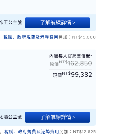
了解航線詳情 >
20 帝王公主號
。
稅賦、政府規費及港埠費用
另加：NT$19,000
內艙每人官網售價起*
NT$
162,850
原價
NT$
99,382
現價
了解航線詳情 >
18 太陽公主號
。
稅賦、政府規費及港埠費用
另加：NT$12,625