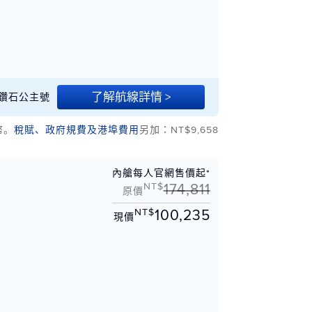
了解航線詳情 >
26 鑽石公主號
幣。
稅賦、政府規費及港埠費用
另加：NT$9,658
內艙每人官網售價起*
NT$
174,811
原價
NT$
100,235
現價