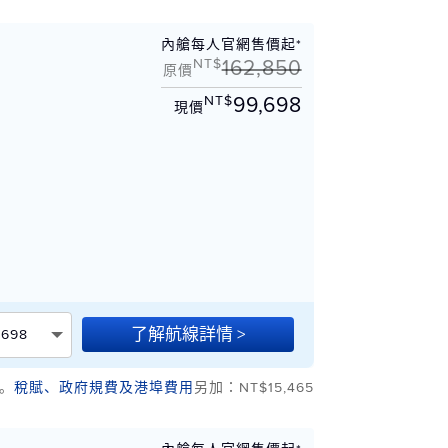
內艙每人官網售價起*
NT$
162,850
原價
NT$
99,698
現價
了解航線詳情 >
,698
。
稅賦、政府規費及港埠費用
另加：NT$15,465