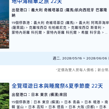
地中海精華之旅 22天
出發港口：義大利 奇維塔基亞 (羅馬)航向西班牙 巴塞隆
納
19個停靠港
：義大利 奇維塔基亞 (羅馬) > 義大利 阿瑪菲海
(薩萊諾) > 克羅埃西亞 杜柏維尼克 > 克羅埃西亞 斯普利 >
蒙特內哥羅 科托爾 > 蒙特內哥羅 科托爾 > 希臘 科孚島 > 希
臘 卡塔科隆 (奧林匹亞) > 希臘 克里特島 (干尼亞) > 希臘 米
科諾斯島 > 希臘 雅典 (派里厄斯) > 希臘 米科諾斯島 > 希臘
羅德島 > 土耳其 庫莎達西 (以佛索) > 希臘 克里特島 (干尼
亞) > 希臘 卡塔科隆 (奧林匹亞) > 希臘 科孚島 > 蒙特內哥羅
科托爾 > 蒙特內哥羅 科托爾 > 馬爾他 瓦勒塔 > 西班牙 巴塞
週二, 2028/05/16 ~ 2028/06/
隆納
*定價為雙人房每人價格；新台幣
全覽環遊日本與睡魔祭&夏季節慶 22天
出發港口：日本 東京 (橫濱)來回
15個停靠港
：日本 東京 (橫濱) > 日本 青森 > 日本 境港 > 南
韓 釜山 > 日本 高知 > 日本 德島 > 日本 大阪 (京都) > 日本