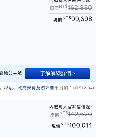
內艙每人官網售價起*
NT$
162,850
原價
NT$
99,698
現價
岸
了解航線詳情 >
06 奇緣公主號
。
稅賦、政府規費及港埠費用
另加：NT$12,940
內艙每人官網售價起*
NT$
142,620
原價
NT$
100,014
現價