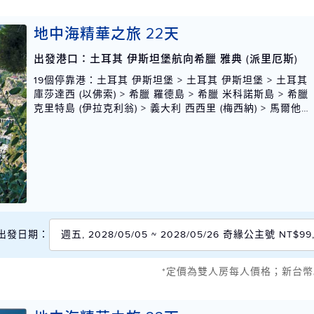
地中海精華之旅 22天
出發港口：土耳其 伊斯坦堡航向希臘 雅典 (派里厄斯)
19個停靠港
：土耳其 伊斯坦堡 > 土耳其 伊斯坦堡 > 土耳其
庫莎達西 (以佛索) > 希臘 羅德島 > 希臘 米科諾斯島 > 希臘
克里特島 (伊拉克利翁) > 義大利 西西里 (梅西納) > 馬爾他
瓦勒塔 > 義大利 西西里 (巴勒莫) > 義大利 拿坡里 (卡布里和
龐貝) > 義大利 奇維塔基亞 (羅馬) > 義大利 阿瑪菲海岸 (薩
萊諾) > 克羅埃西亞 杜柏維尼克 > 克羅埃西亞 斯普利 > 蒙特
內哥羅 科托爾 > 蒙特內哥羅 科托爾 > 希臘 科孚島 > 希臘
卡塔科隆 (奧林匹亞) > 希臘 克里特島 (干尼亞) > 希臘 米科
諾斯島 > 希臘 雅典 (派里厄斯)
出發日期：
週五, 2028/05/05 ~ 2028/05/26 奇緣公主號 NT$99
*定價為雙人房每人價格；新台幣