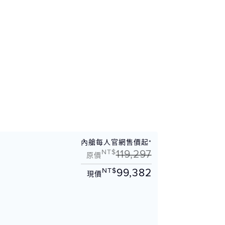
內艙每人官網售價起*
NT$
119,297
原價
NT$
99,382
現價