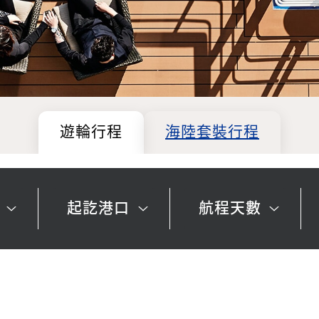
遊輪行程
海陸套裝行程
起訖港口
航程天數