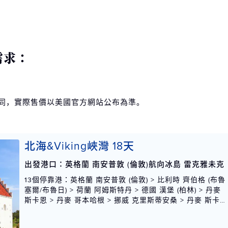
需求：
不同，實際售價以美國官方網站公布為準。
北海&Viking峽灣 18天
出發港口：英格蘭 南安普敦 (倫敦)航向冰島 雷克雅未克
13個停靠港
：英格蘭 南安普敦 (倫敦) > 比利時 齊伯格 (布魯
塞爾/布魯日) > 荷蘭 阿姆斯特丹 > 德國 漢堡 (柏林) > 丹麥
斯卡恩 > 丹麥 哥本哈根 > 挪威 克里斯蒂安桑 > 丹麥 斯卡恩
> 挪威 斯塔凡格 > 挪威 北峽灣 > 挪威 莫爾德 > 冰島 阿克
雷里 > 冰島 冰灣市 > 冰島 格蘭達弗朵 > 冰島 雷克雅未克