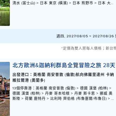
清水 (富士山) > 日本 東京 (橫濱) > 日本 熊野市 > 日本 大阪
(京都) > 日本 高知 > 南韓 釜山 > 日本 長崎 > 日本 鹿兒島 >
日本 宮崎 (油津) > 日本 東京 (橫濱)
週四, 2027/08/05 ~ 2027/08/
*定價為雙人房每人價格；新台
北方歐洲&迦納利群島全覽冒險之旅 28天
出發港口：英格蘭 南安普敦 (倫敦)航向佛羅里達州 卡納
維拉爾港 (奧蘭多)
13個停靠港
：英格蘭 南安普敦 (倫敦) > 德國 漢堡 (柏林) >
德國 漢堡 (柏林) > 丹麥 哥本哈根 > 丹麥 斯卡恩 > 挪威 奧
斯陸 > 荷蘭 鹿特丹 > 比利時 齊伯格 (布魯塞爾/布魯日) > 法
國 哈佛爾 (巴黎/諾曼地) > 英格蘭 南安普敦 (倫敦) > 英格蘭
波特蘭 > 西班牙 維哥 (聖地牙哥德康波斯特拉) > 葡萄牙 馬
德拉 (豐沙爾) > 西班牙 聖克魯斯 > 佛羅里達州 卡納維拉爾