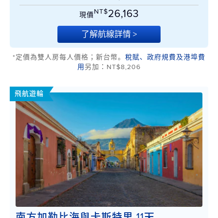
NT$
26,163
現價
了解航線詳情 >
*定價為雙人房每人價格；新台幣。
稅賦、政府規費及港埠費
用
另加：NT$8,206
飛航遊輪
南方加勒比海與卡斯特里 11天