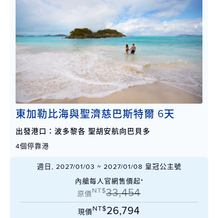
東加勒比海與聖濟慈巴斯特爾 6天
出發港口：波多黎各 聖胡安航向巴貝多
4個停靠港
週日, 2027/01/03 ~ 2027/01/08 皇冠公主號
內艙每人官網售價起*
NT$
33,454
原價
NT$
26,794
現價