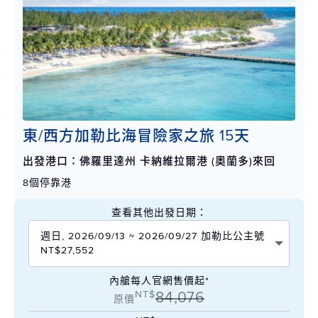
東/西方加勒比海冒險家之旅 15天
出發港口：佛羅里達州 卡納維拉爾港 (奧蘭多)來回
8個停靠港
查看其他出發日期：
週日, 2026/09/13 ~ 2026/09/27 加勒比公主號
NT$27,552
內艙每人官網售價起*
NT$
84,076
原價