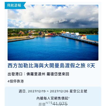
飛航遊輪
西方加勒比海與大開曼島渡假之旅 8天
出發港口：佛羅里達州 羅德岱堡來回
4個停靠港
週日, 2027/12/19 ~ 2027/12/26 星空公主號
內艙每人官網售價起*
NT$
41,975
原價