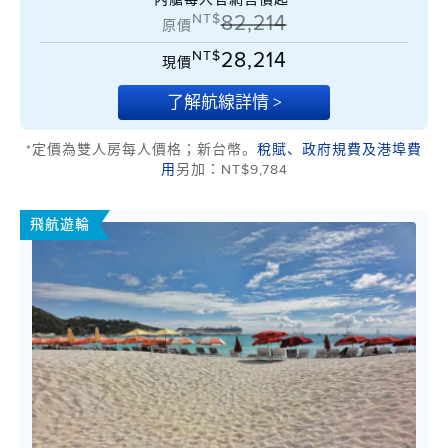
NT$
82,214
原價
NT$
28,214
現價
了解航線詳情 >
*定價為雙人房每人價格；新台幣。
稅賦、政府規費及港埠費
用
另加：NT$9,784
飛航遊輪