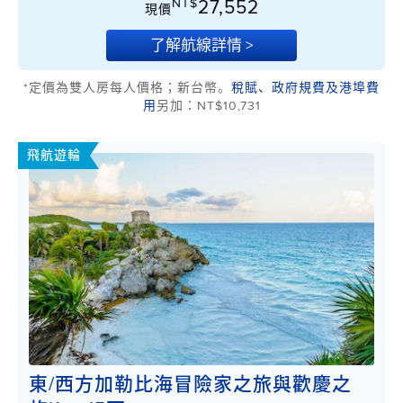
NT$
27,552
現價
了解航線詳情 >
*定價為雙人房每人價格；新台幣。
稅賦、政府規費及港埠費
用
另加：NT$10,731
飛航遊輪
東/西方加勒比海冒險家之旅與歡慶之