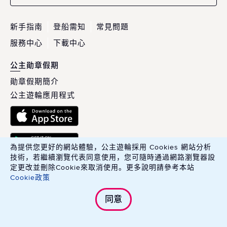
新手指南
登船需知
常見問題
服務中心
下載中心
公主勛章假期
勛章假期簡介
公主遊輪應用程式
為提供您更好的網站體驗，公主遊輪採用 Cookies 網站分析
技術，若繼續瀏覽代表同意使用，您可隨時通過網路瀏覽器設
定更改並刪除Cookie來取消使用。更多說明請參考本站
Cookie政策
英商康年華旅行社股份有限公司臺灣分公司 Carnival PLC, Taiwan
同意
Branch.
綜合旅行業交觀綜字 215100 號．旅行業品保協會會員編號 北 2783 號
Copyright © 2025 Carnival PLC, Taiwan Branch. All Rights Reserved.