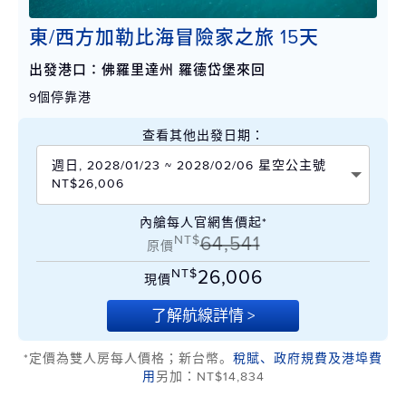
東/西方加勒比海冒險家之旅 15天
出發港口：佛羅里達州 羅德岱堡來回
9個停靠港
查看其他出發日期：
週日, 2028/01/23 ~ 2028/02/06 星空公主號
NT$26,006
內艙每人官網售價起*
NT$
64,541
原價
NT$
26,006
現價
了解航線詳情 >
*定價為雙人房每人價格；新台幣。
稅賦、政府規費及港埠費
用
另加：NT$14,834