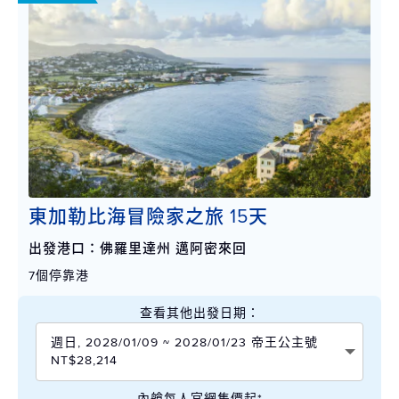
東加勒比海冒險家之旅 15天
出發港口：佛羅里達州 邁阿密來回
7個停靠港
查看其他出發日期：
週日, 2028/01/09 ~ 2028/01/23 帝王公主號
NT$28,214
內艙每人官網售價起*