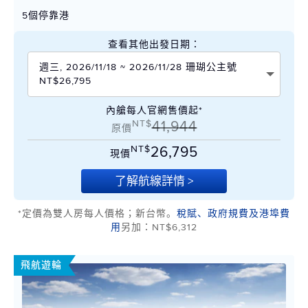
5個停靠港
查看其他出發日期：
週三, 2026/11/18 ~ 2026/11/28 珊瑚公主號
NT$26,795
內艙每人官網售價起*
NT$
41,944
原價
NT$
26,795
現價
了解航線詳情 >
*定價為雙人房每人價格；新台幣。
稅賦、政府規費及港埠費
用
另加：NT$6,312
飛航遊輪