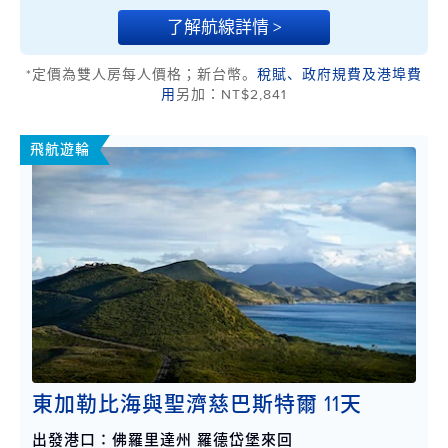
了解航線詳情 >
*定價為雙人房每人價格；新台幣。
稅賦、政府規費及港埠費
用
另加：NT$2,841
飛航遊輪
東加勒比海與聖濟慈巴斯特爾 11天
出發港口：佛羅里達州 羅德岱堡來回