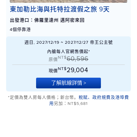
東加勒比海與托特拉渡假之旅 9天
出發港口：佛羅里達州 邁阿密來回
4個停靠港
週日, 2027/12/19 ~ 2027/12/27 帝王公主號
內艙每人官網售價起*
NT$
60,596
原價
NT$
29,004
現價
了解航線詳情 >
*定價為雙人房每人價格；新台幣。
稅賦、政府規費及港埠費
用
另加：NT$5,681