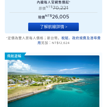
內艙每人官網售價起*
NT$
70,221
原價
NT$
26,005
現價
了解航線詳情 >
*定價為雙人房每人價格；新台幣。
稅賦、政府規費及港埠費
用
另加：NT$12,624
飛航遊輪