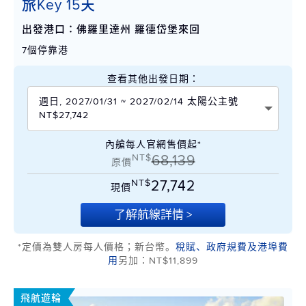
旅Key 15天
出發港口：佛羅里達州 羅德岱堡來回
7個停靠港
查看其他出發日期：
週日, 2027/01/31 ~ 2027/02/14 太陽公主號
NT$27,742
內艙每人官網售價起*
NT$
68,139
原價
NT$
27,742
現價
了解航線詳情 >
*定價為雙人房每人價格；新台幣。
稅賦、政府規費及港埠費
用
另加：NT$11,899
飛航遊輪