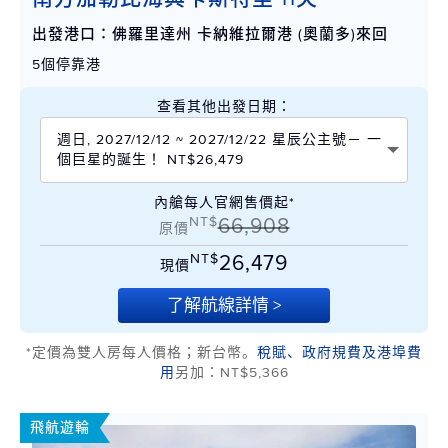
出發港口：佛羅里達州 卡納維拉爾港 (奧蘭多)來回
5個停靠港
查看其他出發日期：
週日, 2027/12/12 ~ 2027/12/22 星辰公主號－ 一
個巨星的誕生！ NT$26,479
內艙每人官網售價起*
NT$
66,908
原價
NT$
26,479
現價
了解航線詳情 >
*定價為雙人房每人價格；新台幣。
稅賦、政府規費及港埠費
用
另加：NT$5,366
飛航遊輪