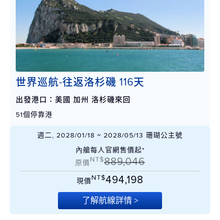
世界巡航-往返洛杉磯 116天
出發港口：美國 加州 洛杉磯來回
51個停靠港
週二, 2028/01/18 ~ 2028/05/13 珊瑚公主號
內艙每人官網售價起*
NT$
889,046
原價
NT$
494,198
現價
了解航線詳情 >