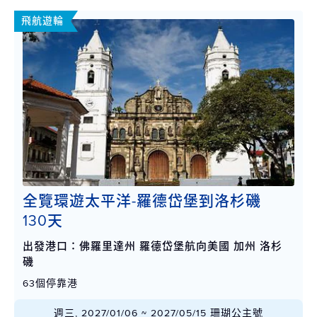
飛航遊輪
全覽環遊太平洋-羅德岱堡到洛杉磯
130天
出發港口：佛羅里達州 羅德岱堡航向美國 加州 洛杉
磯
63個停靠港
週三, 2027/01/06 ~ 2027/05/15 珊瑚公主號