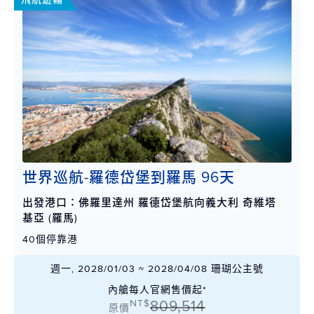
世界巡航-羅德岱堡到羅馬 96天
出發港口：佛羅里達州 羅德岱堡航向義大利 奇維塔
基亞 (羅馬)
40個停靠港
週一, 2028/01/03 ~ 2028/04/08 珊瑚公主號
內艙每人官網售價起*
NT$
809,514
原價