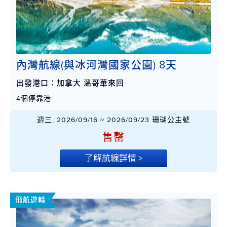
內灣航線(與冰河灣國家公園) 8天
出發港口：加拿大 溫哥華來回
4個停靠港
週三, 2026/09/16 ~ 2026/09/23 珊瑚公主號
售罄
了解航線詳情 >
飛航遊輪