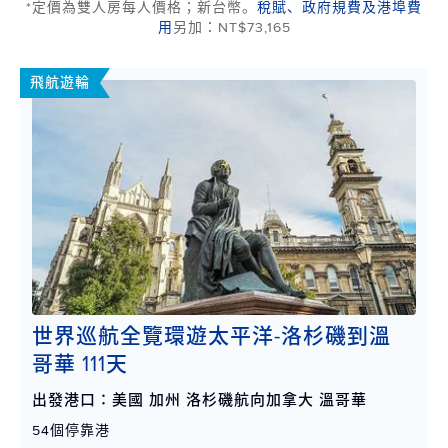
*定價為雙人房每人價格；新台幣。
稅賦、政府規費及港埠費
用
另加：NT$73,165
飛航遊輪
世界巡航全覽環遊太平洋-洛杉磯到溫
哥華 111天
出發港口：美國 加州 洛杉磯航向加拿大 溫哥華
54個停靠港