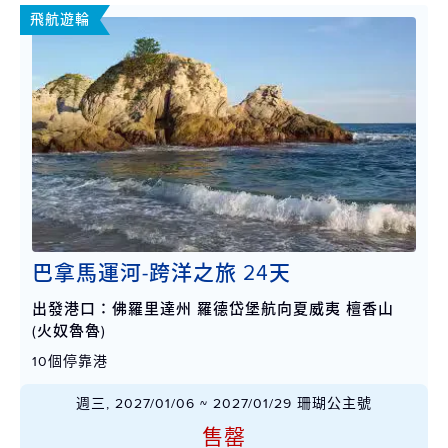
飛航遊輪
巴拿馬運河-跨洋之旅 24天
出發港口：佛羅里達州 羅德岱堡航向夏威夷 檀香山
(火奴魯魯)
10個停靠港
週三, 2027/01/06 ~ 2027/01/29 珊瑚公主號
售罄