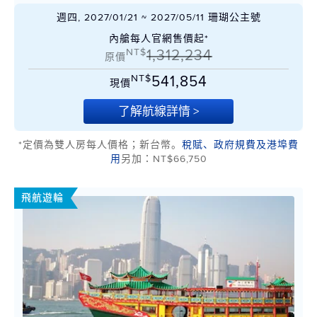
週四, 2027/01/21 ~ 2027/05/11 珊瑚公主號
內艙每人官網售價起*
NT$
1,312,234
原價
NT$
541,854
現價
了解航線詳情 >
*定價為雙人房每人價格；新台幣。
稅賦、政府規費及港埠費
用
另加：NT$66,750
飛航遊輪