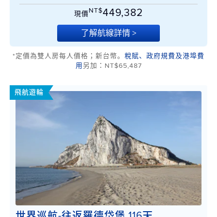
NT$
449,382
現價
了解航線詳情 >
*定價為雙人房每人價格；新台幣。
稅賦、政府規費及港埠費
用
另加：NT$65,487
飛航遊輪
世界巡航-往返羅德岱堡 116天