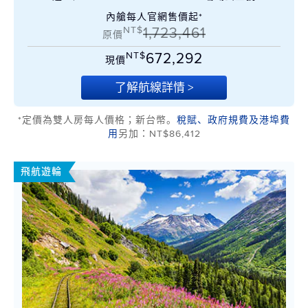
內艙每人官網售價起*
NT$
1,723,461
原價
NT$
672,292
現價
了解航線詳情 >
*定價為雙人房每人價格；新台幣。
稅賦、政府規費及港埠費
用
另加：NT$86,412
飛航遊輪