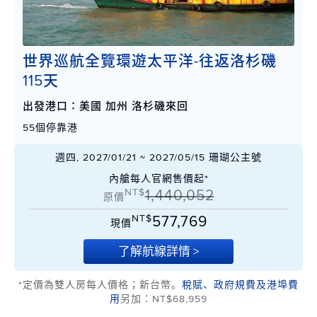
世界巡航全覽環遊太平洋-往返洛杉磯
115天
出發港口：美國 加州 洛杉磯來回
55個停靠港
週四, 2027/01/21 ~ 2027/05/15 珊瑚公主號
內艙每人官網售價起*
NT$
1,440,052
原價
NT$
577,769
現價
了解航線詳情 >
*定價為雙人房每人價格；新台幣。
稅賦、政府規費及港埠費
用
另加：NT$68,959