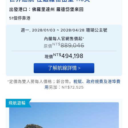
出發港口：佛羅里達州 羅德岱堡來回
51個停靠港
週一, 2028/01/03 ~ 2028/04/28 珊瑚公主號
內艙每人官網售價起*
NT$
889,046
原價
NT$
494,198
現價
了解航線詳情 >
*定價為雙人房每人價格；新台幣。
稅賦、政府規費及港埠費
用
另加：NT$72,525
飛航遊輪