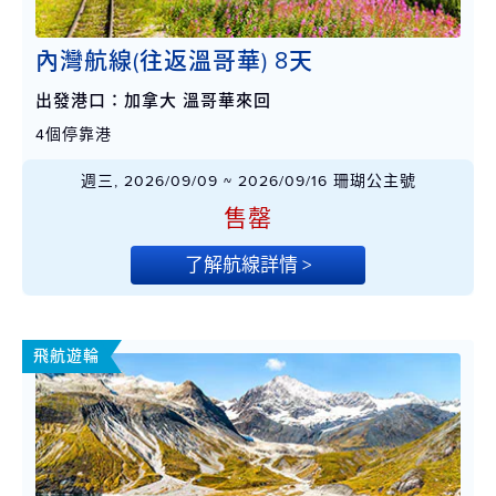
內灣航線(往返溫哥華) 8天
出發港口：加拿大 溫哥華來回
4個停靠港
週三, 2026/09/09 ~ 2026/09/16 珊瑚公主號
售罄
了解航線詳情 >
飛航遊輪