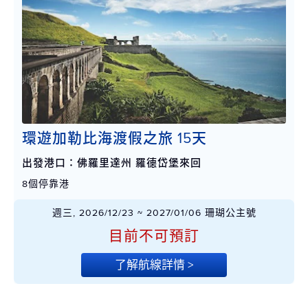
環遊加勒比海渡假之旅 15天
出發港口：佛羅里達州 羅德岱堡來回
8個停靠港
週三, 2026/12/23 ~ 2027/01/06 珊瑚公主號
目前不可預訂
了解航線詳情 >