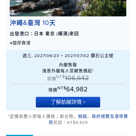
沖繩&臺灣 10天
出發港口：日本 東京 (橫濱)來回
4個停靠港
週三, 2027/06/23 ~ 2027/07/02 鑽石公主號
內艙售罄
海景外艙每人官網售價起*
NT$
106,642
原價
NT$
64,982
現價
了解航線詳情 >
*定價為雙人房每人價格；新台幣。
稅賦、政府規費及港埠費
用
另加：NT$4,829