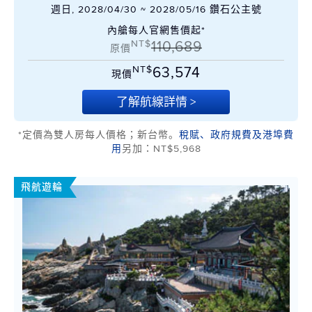
週日, 2028/04/30 ~ 2028/05/16 鑽石公主號
內艙每人官網售價起*
NT$
110,689
原價
NT$
63,574
現價
了解航線詳情 >
*定價為雙人房每人價格；新台幣。
稅賦、政府規費及港埠費
用
另加：NT$5,968
飛航遊輪