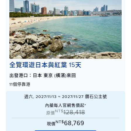
全覽環遊日本與紅葉 15天
出發港口：日本 東京 (橫濱)來回
11個停靠港
週六, 2027/11/13 ~ 2027/11/27 鑽石公主號
內艙每人官網售價起*
NT$
128,418
原價
NT$
68,769
現價