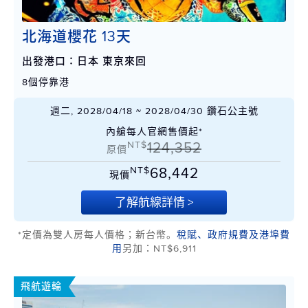
北海道櫻花 13天
出發港口：日本 東京來回
8個停靠港
週二, 2028/04/18 ~ 2028/04/30 鑽石公主號
內艙每人官網售價起*
NT$
124,352
原價
NT$
68,442
現價
了解航線詳情 >
*定價為雙人房每人價格；新台幣。
稅賦、政府規費及港埠費
用
另加：NT$6,911
飛航遊輪