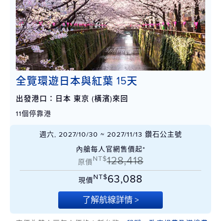
全覽環遊日本與紅葉 15天
出發港口：日本 東京 (橫濱)來回
11個停靠港
週六, 2027/10/30 ~ 2027/11/13 鑽石公主號
內艙每人官網售價起*
NT$
128,418
原價
NT$
63,088
現價
了解航線詳情 >