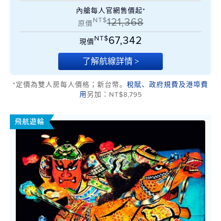
內艙每人官網售價起*
NT$
121,368
原價
NT$
67,342
現價
了解航線詳情 >
*定價為雙人房每人價格；新台幣。
稅賦、政府規費及港埠費
用
另加：NT$8,795
飛航遊輪