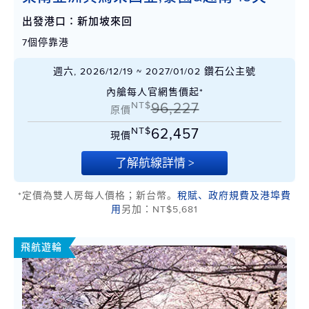
出發港口：新加坡來回
7個停靠港
週六, 2026/12/19 ~ 2027/01/02 鑽石公主號
內艙每人官網售價起*
NT$
96,227
原價
NT$
62,457
現價
了解航線詳情 >
*定價為雙人房每人價格；新台幣。
稅賦、政府規費及港埠費
用
另加：NT$5,681
飛航遊輪