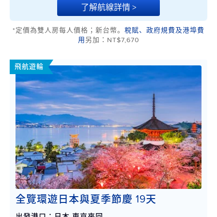
了解航線詳情 >
*定價為雙人房每人價格；新台幣。
稅賦、政府規費及港埠費
用
另加：NT$7,670
飛航遊輪
全覽環遊日本與夏季節慶 19天
出發港口：日本 東京來回