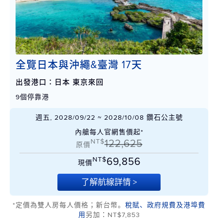
全覽日本與沖繩&臺灣 17天
出發港口：日本 東京來回
9個停靠港
週五, 2028/09/22 ~ 2028/10/08 鑽石公主號
內艙每人官網售價起*
NT$
122,625
原價
NT$
69,856
現價
了解航線詳情 >
*定價為雙人房每人價格；新台幣。
稅賦、政府規費及港埠費
用
另加：NT$7,853