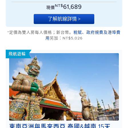
NT$
61,689
現價
了解航線詳情 >
*定價為雙人房每人價格；新台幣。
稅賦、政府規費及港埠費
用
另加：NT$5,026
飛航遊輪
東南亞洲與馬來西亞,泰國&越南 15天