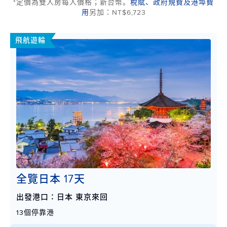
*定價為雙人房每人價格；新台幣。
稅賦、政府規費及港埠費
用
另加：NT$6,723
飛航遊輪
全覽日本 17天
出發港口：日本 東京來回
13個停靠港