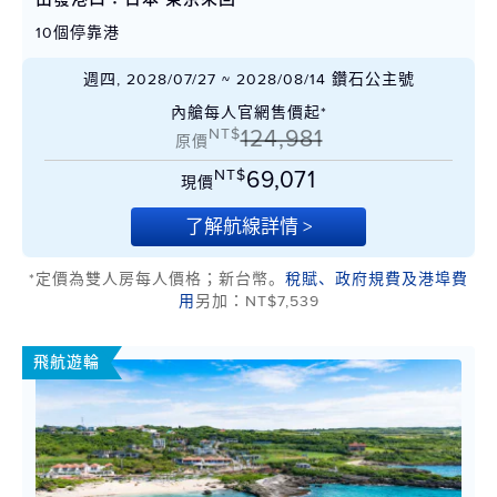
10個停靠港
週四, 2028/07/27 ~ 2028/08/14 鑽石公主號
內艙每人官網售價起*
NT$
124,981
原價
NT$
69,071
現價
了解航線詳情 >
*定價為雙人房每人價格；新台幣。
稅賦、政府規費及港埠費
用
另加：NT$7,539
飛航遊輪