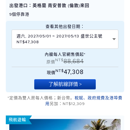
出發港口：英格蘭 南安普敦 (倫敦)來回
9個停靠港
查看其他出發日期：
週六, 2027/05/01 ~ 2027/05/13 盛世公主號
NT$47,308
內艙每人官網售價起*
NT$
88,684
原價
NT$
47,308
現價
了解航線詳情 >
*定價為雙人房每人價格；新台幣。
稅賦、政府規費及港埠費
用
另加：NT$12,309
飛航遊輪