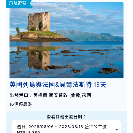
飛航遊輪
英國列島與法國&貝爾法斯特 13天
出發港口：英格蘭 南安普敦 (倫敦)來回
10個停靠港
查看其他出發日期：
週日, 2028/08/06 ~ 2028/08/18 盛世公主號
NT$48,886