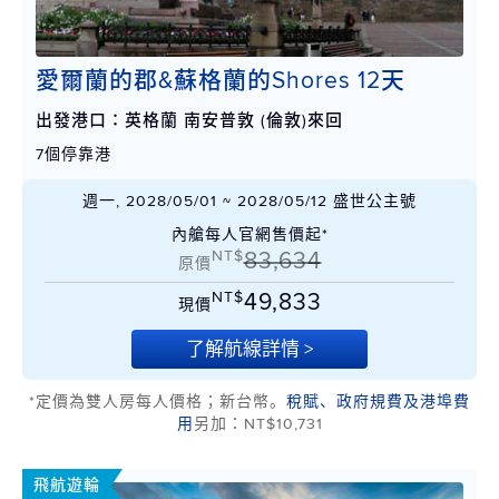
愛爾蘭的郡&蘇格蘭的Shores 12天
出發港口：英格蘭 南安普敦 (倫敦)來回
7個停靠港
週一, 2028/05/01 ~ 2028/05/12 盛世公主號
內艙每人官網售價起*
NT$
83,634
原價
NT$
49,833
現價
了解航線詳情 >
*定價為雙人房每人價格；新台幣。
稅賦、政府規費及港埠費
用
另加：NT$10,731
飛航遊輪