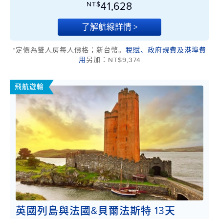
NT$
41,628
了解航線詳情 >
*定價為雙人房每人價格；新台幣。
稅賦、政府規費及港埠費
用
另加：NT$9,374
飛航遊輪
英國列島與法國&貝爾法斯特 13天