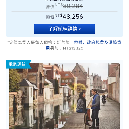
NT$
89,284
原價
NT$
48,256
現價
了解航線詳情 >
*定價為雙人房每人價格；新台幣。
稅賦、政府規費及港埠費
用
另加：NT$13,129
飛航遊輪