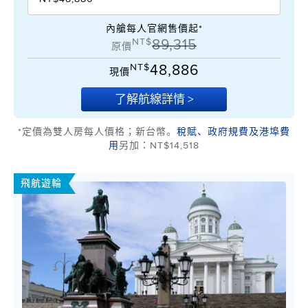
內艙每人官網售價起*
NT$
89,315
原價
NT$
48,886
現價
了解航線詳情 >
*定價為雙人房每人價格；新台幣。
稅賦、政府規費及港埠費
用
另加：NT$14,518
飛航遊輪