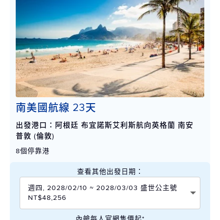
南美國航線 23天
出發港口：阿根廷 布宜諾斯艾利斯航向英格蘭 南安
普敦 (倫敦)
8個停靠港
查看其他出發日期：
週四, 2028/02/10 ~ 2028/03/03 盛世公主號
NT$48,256
內艙每人官網售價起*