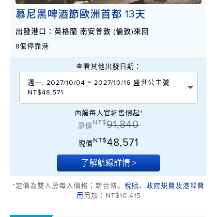
慕尼黑啤酒節歐洲首都 13天
出發港口：英格蘭 南安普敦 (倫敦)來回
8個停靠港
查看其他出發日期：
週一, 2027/10/04 ~ 2027/10/16 盛世公主號
NT$48,571
內艙每人官網售價起*
NT$
91,840
原價
NT$
48,571
現價
了解航線詳情 >
*定價為雙人房每人價格；新台幣。
稅賦、政府規費及港埠費
用
另加：NT$10,415