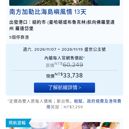
南方加勒比海島嶼風情 13天
出發港口：紐約市 (曼哈頓或布魯克林)航向佛羅里達
州 羅德岱堡
5個停靠港
週六, 2026/11/07 ~ 2026/11/19 盛世公主號
內艙每人官網售價起*
NT$
60,249
原價
NT$
33,738
現價
了解航線詳情 >
*定價為雙人房每人價格；新台幣。
稅賦、政府規費及港埠費
用
另加：NT$7,259
飛航遊輪