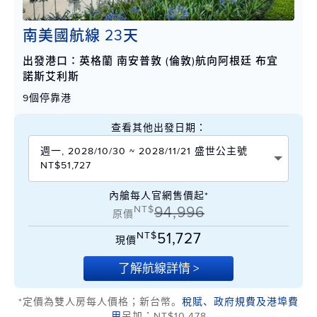
南美國航線 23天
出發港口：英格蘭 南安普敦 (倫敦)航向阿根廷 布宜
諾斯艾利斯
9個停靠港
查看其他出發日期：
週一, 2028/10/30 ~ 2028/11/21 盛世公主號
NT$51,727
內艙每人官網售價起*
NT$
94,996
原價
NT$
51,727
現價
了解航線詳情 >
*定價為雙人房每人價格；新台幣。
稅賦、政府規費及港埠費
用
另加：NT$10,478