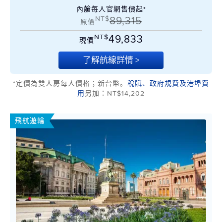
內艙每人官網售價起*
NT$
89,315
原價
NT$
49,833
現價
了解航線詳情 >
*定價為雙人房每人價格；新台幣。
稅賦、政府規費及港埠費
用
另加：NT$14,202
飛航遊輪