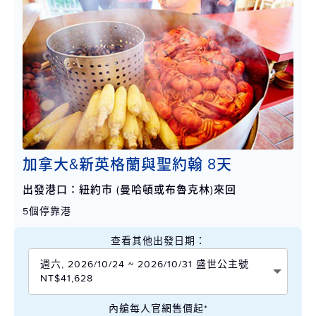
加拿大&新英格蘭與聖約翰 8天
出發港口：紐約市 (曼哈頓或布魯克林)來回
5個停靠港
查看其他出發日期：
週六, 2026/10/24 ~ 2026/10/31 盛世公主號
NT$41,628
內艙每人官網售價起*