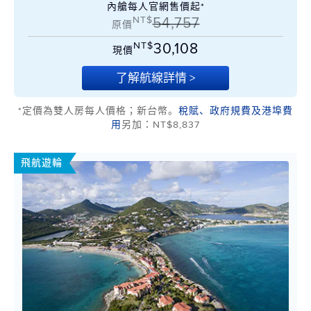
內艙每人官網售價起*
NT$
54,757
原價
NT$
30,108
現價
了解航線詳情 >
*定價為雙人房每人價格；新台幣。
稅賦、政府規費及港埠費
用
另加：NT$8,837
飛航遊輪