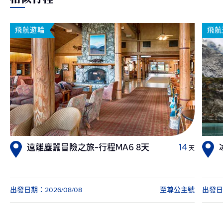
飛航遊輪
飛航
遠離塵囂冒險之旅-行程MA6 8天
14
天
出發日期：2026/08/08
至尊公主號
出發日期