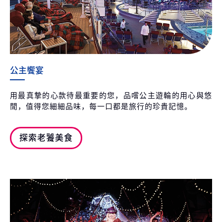
公主饗宴
用最真摯的心款待最重要的您，品嚐公主遊輪的用心與悠
閒，值得您細細品味，每一口都是旅行的珍貴記憶。
探索老饕美食