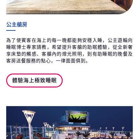
公主艙房
為了使賓客在海上的每一晚都能夠安穩入睡，公主遊輪向
睡眠博士專家請教，希望提升客艙的助眠體驗，從全新奢
享床墊的觸感、客艙內的燈光照明，到有助睡眠的晚餐及
客房送餐服務的點心，一律面面俱到。
體驗海上極致睡眠