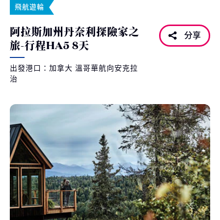
飛航遊輪
阿拉斯加州丹奈利探險家之
分享
旅-行程HA5 8天
出發港口：加拿大 溫哥華航向安克拉
治