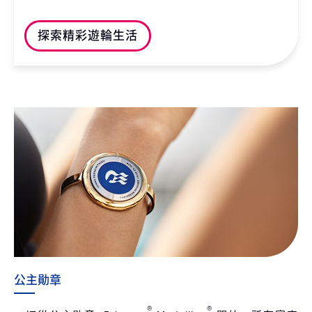
探索精彩遊輪生活
公主勛章
®
®