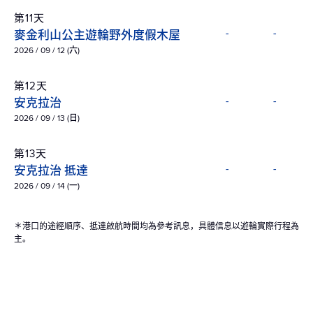
第11天
麥金利山公主遊輪野外度假木屋
-
-
2026 / 09 / 12 (六)
第12天
安克拉治
-
-
2026 / 09 / 13 (日)
第13天
安克拉治 抵達
-
-
2026 / 09 / 14 (一)
＊港口的途經順序、抵達啟航時間均為參考訊息，具體信息以遊輪實際行程為
主。