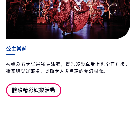
公主樂遊
被譽為五大洋最強表演廳，聲光娛樂享受上也全面升級，
獨家與受好萊塢、奧斯卡大獎肯定的夢幻團隊。
體驗精彩娛樂活動