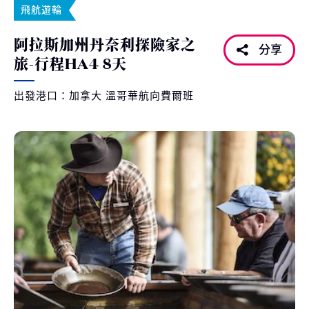
飛航遊輪
阿拉斯加州丹奈利探險家之
分享
旅-行程HA4 8天
出發港口：加拿大 溫哥華航向費爾班