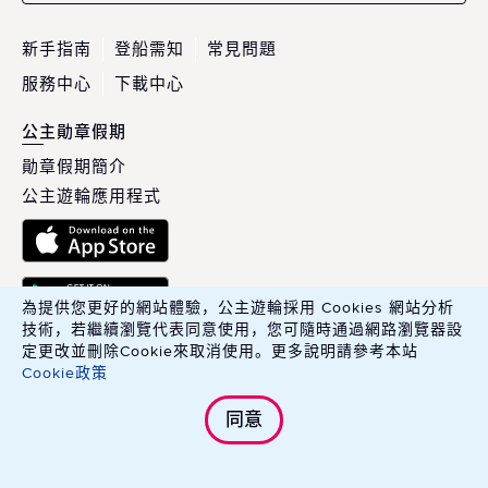
新手指南
登船需知
常見問題
服務中心
下載中心
公主勛章假期
勛章假期簡介
公主遊輪應用程式
為提供您更好的網站體驗，公主遊輪採用 Cookies 網站分析
技術，若繼續瀏覽代表同意使用，您可隨時通過網路瀏覽器設
定更改並刪除Cookie來取消使用。更多說明請參考本站
Cookie政策
英商康年華旅行社股份有限公司臺灣分公司 Carnival PLC, Taiwan
同意
Branch.
綜合旅行業交觀綜字 215100 號．旅行業品保協會會員編號 北 2783 號
Copyright © 2025 Carnival PLC, Taiwan Branch. All Rights Reserved.
立即預訂