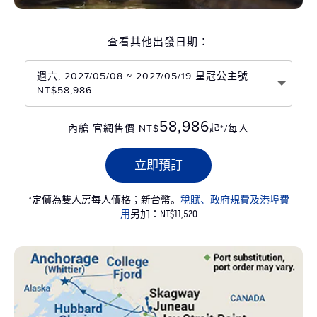
查看其他出發日期：
週六, 2027/05/08 ~ 2027/05/19 皇冠公主號
NT$58,986
58,986
內艙 官網售價 NT$
起*/每人
立即預訂
*定價為雙人房每人價格；新台幣。
稅賦、政府規費及港埠費
用
另加：NT$11,520