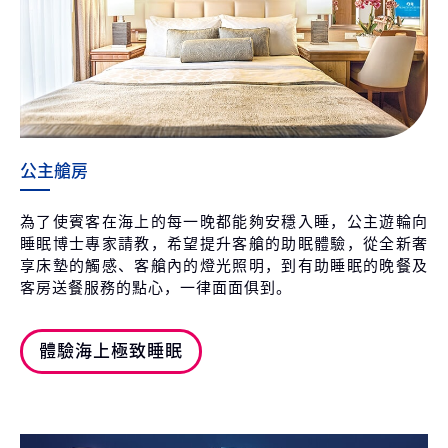
公主艙房
為了使賓客在海上的每一晚都能夠安穩入睡，公主遊輪向
睡眠博士專家請教，希望提升客艙的助眠體驗，從全新奢
享床墊的觸感、客艙內的燈光照明，到有助睡眠的晚餐及
客房送餐服務的點心，一律面面俱到。
體驗海上極致睡眠