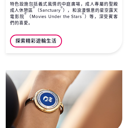
特色設施包括義式風情的中庭廣場，成人專屬的聖殿
®
®
成人休憩區
（Sanctuary
），和浪漫愜意的星空露天
®
®
電影院
（Movies Under the Stars
）等，深受賓客
們的喜愛。
探索精彩遊輪生活