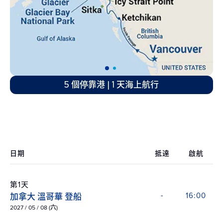
5 個停靠港 | 1 天海上航行
日期
抵達
啟航
第1天
加拿大 溫哥華 登船
-
16:00
2027 / 05 / 08 (六)