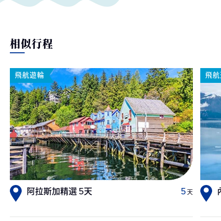
相似行程
飛航遊輪
飛航
阿拉斯加精選 5天
5
天