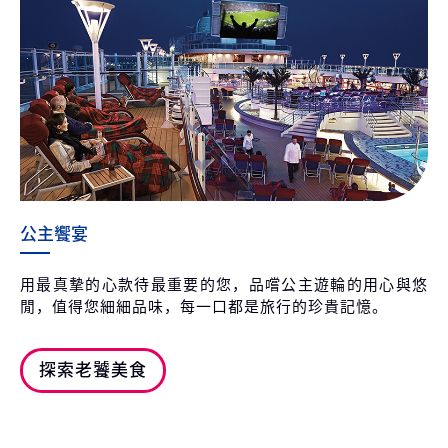
公主饗宴
用最真摯的心款待最重要的您，品嚐公主遊輪的用心與悠
閒，值得您細細品味，每一口都是旅行的珍貴記憶。
探索老饕美食