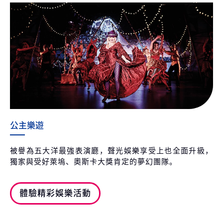
公主樂遊
被譽為五大洋最強表演廳，聲光娛樂享受上也全面升級，
獨家與受好萊塢、奧斯卡大獎肯定的夢幻團隊。
體驗精彩娛樂活動