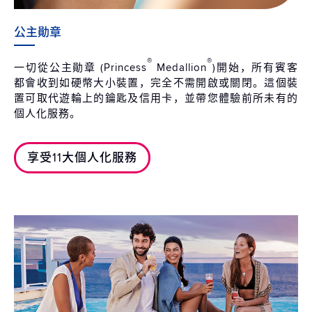
公主勛章
®
®
一切從公主勛章 (Princess
Medallion
)開始，所有賓客
都會收到如硬幣大小裝置，完全不需開啟或關閉。這個裝
置可取代遊輪上的鑰匙及信用卡，並帶您體驗前所未有的
個人化服務。
享受11大個人化服務