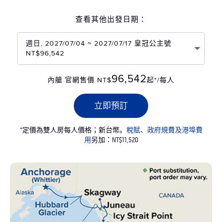
查看其他出發日期：
週日, 2027/07/04 ~ 2027/07/17 皇冠公主號
NT$96,542
96,542
內艙 官網售價 NT$
起*/每人
立即預訂
*定價為雙人房每人價格；新台幣。
稅賦、政府規費及港埠費
用
另加：NT$11,520