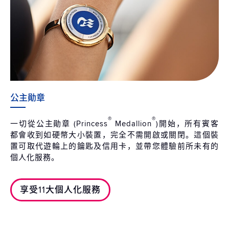
公主勛章
®
®
一切從公主勛章 (Princess
Medallion
)開始，所有賓客
都會收到如硬幣大小裝置，完全不需開啟或關閉。這個裝
置可取代遊輪上的鑰匙及信用卡，並帶您體驗前所未有的
個人化服務。
享受11大個人化服務