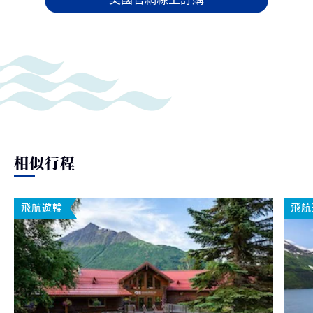
相似行程
飛航遊輪
飛航