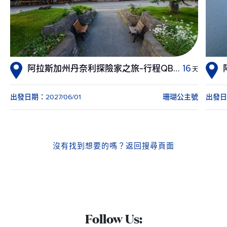
阿拉斯加州丹奈利探險家之旅-行程QB8 8天
16
天
出發日期：2027/06/01
珊瑚公主號
出發日期
沒有找到想要的嗎？
返回搜尋頁面
Follow Us: