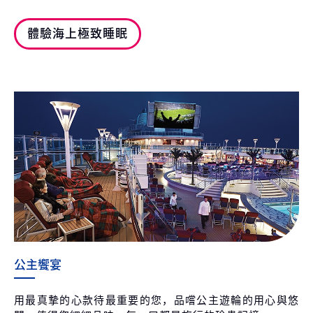
體驗海上極致睡眠
公主饗宴
用最真摯的心款待最重要的您，品嚐公主遊輪的用心與悠