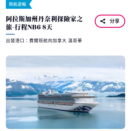
飛航遊輪
阿拉斯加州丹奈利探險家之
分享
旅-行程NB6 8天
出發港口：費爾班航向加拿大 溫哥華