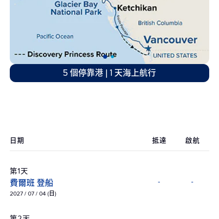
5 個停靠港 | 1 天海上航行
日期
抵達
啟航
第1天
費爾班 登船
-
-
2027 / 07 / 04 (日)
第2天