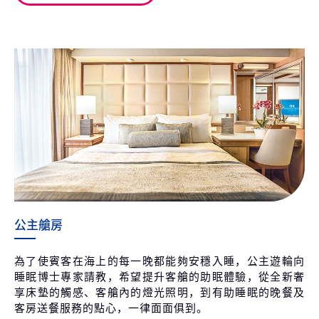
公主艙房
為了使賓客在海上的每一晚都能夠安穩入睡，公主遊輪向
睡眠博士專家請教，希望提升客艙的助眠體驗，從全新奢
享床墊的觸感、客艙內的燈光照明，到有助睡眠的晚餐及
客房送餐服務的點心，一律面面俱到。