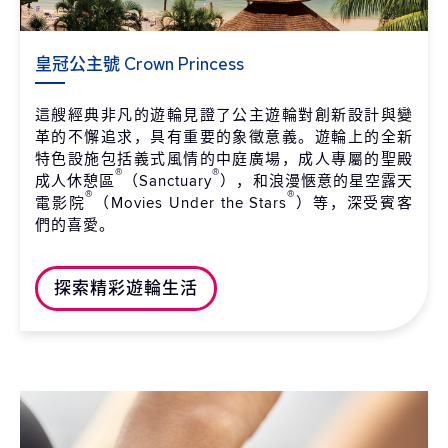
皇冠公主號 Crown Princess
這艘經典非凡的遊輪見證了公主遊輪對創新設計與變
革的不懈追求，具有重要的象徵意義。遊輪上的全新
特色設施包括義式風情的中庭廣場，成人專屬的聖殿
®
®
成人休憩區
（Sanctuary
），和浪漫愜意的星空露天
®
®
電影院
（Movies Under the Stars
）等，深受賓客
們的喜愛。
探索精彩遊輪生活