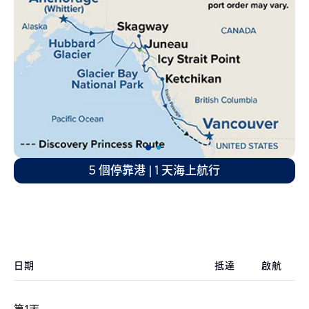
5 個停靠港 | 1 天海上航行
日期
抵達
啟航