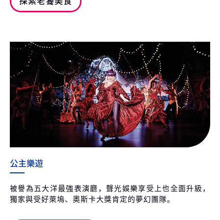
探索老饕美食
公主樂遊
被譽為五大洋最強表演廳，聲光娛樂享受上也全面升級，
獨家與受好萊塢、奧斯卡大獎肯定的夢幻團隊。