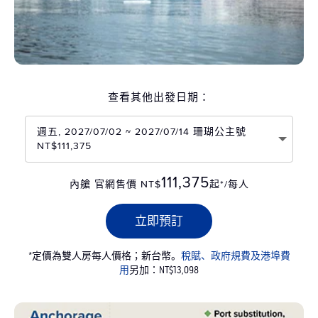
查看其他出發日期：
週五, 2027/07/02 ~ 2027/07/14 珊瑚公主號
NT$111,375
111,375
內艙 官網售價 NT$
起*/每人
立即預訂
*定價為雙人房每人價格；新台幣。
稅賦、政府規費及港埠費
用
另加：NT$13,098