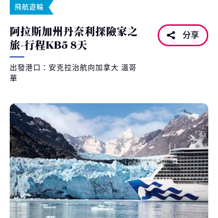
飛航遊輪
阿拉斯加州丹奈利探險家之
分享
旅-行程KB5 8天
出發港口：安克拉治航向加拿大 溫哥
華