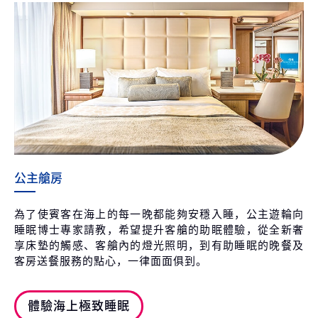
公主艙房
為了使賓客在海上的每一晚都能夠安穩入睡，公主遊輪向
睡眠博士專家請教，希望提升客艙的助眠體驗，從全新奢
享床墊的觸感、客艙內的燈光照明，到有助睡眠的晚餐及
客房送餐服務的點心，一律面面俱到。
體驗海上極致睡眠