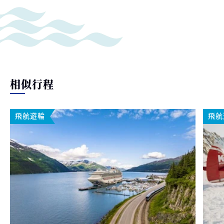
相似行程
飛航遊輪
飛航