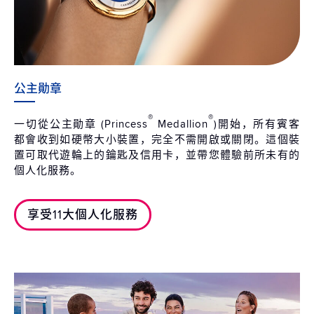
公主勛章
®
®
一切從公主勛章 (Princess
Medallion
)開始，所有賓客
都會收到如硬幣大小裝置，完全不需開啟或關閉。這個裝
置可取代遊輪上的鑰匙及信用卡，並帶您體驗前所未有的
個人化服務。
享受11大個人化服務