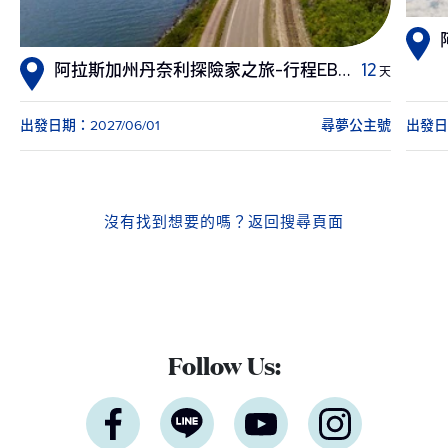
阿拉斯加州丹奈利探險家之旅-行程EB4 8天
12
天
出發日期：2027/06/01
尋夢公主號
出發日期
沒有找到想要的嗎？
返回搜尋頁面
Follow Us: