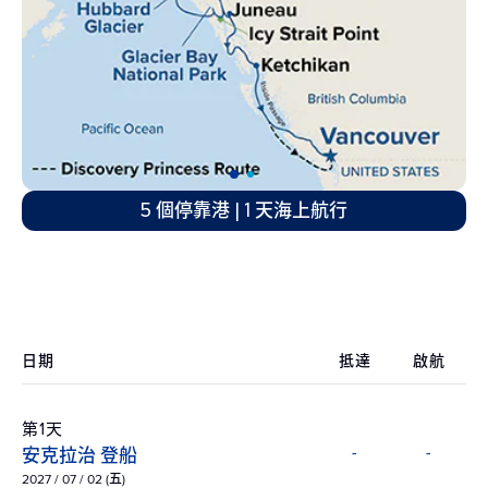
5 個停靠港 | 1 天海上航行
日期
抵達
啟航
第1天
安克拉治 登船
-
-
2027 / 07 / 02 (五)