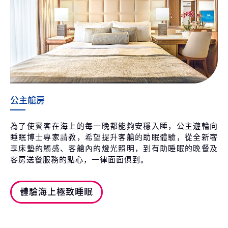
公主艙房
為了使賓客在海上的每一晚都能夠安穩入睡，公主遊輪向
睡眠博士專家請教，希望提升客艙的助眠體驗，從全新奢
享床墊的觸感、客艙內的燈光照明，到有助睡眠的晚餐及
客房送餐服務的點心，一律面面俱到。
體驗海上極致睡眠