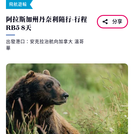
飛航遊輪
阿拉斯加州丹奈利隨行-行程
分享
RB5 8天
出發港口：安克拉治航向加拿大 溫哥
華