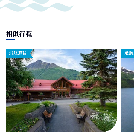
相似行程
飛航遊輪
飛航