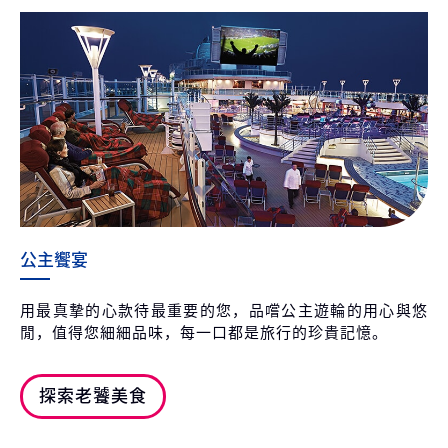
公主饗宴
用最真摯的心款待最重要的您，品嚐公主遊輪的用心與悠
閒，值得您細細品味，每一口都是旅行的珍貴記憶。
探索老饕美食