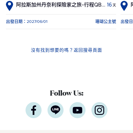
阿拉斯加州丹奈利探險家之旅-行程QB8 8天
16
天
出發日期：2027/06/01
珊瑚公主號
出發日期
沒有找到想要的嗎？
返回搜尋頁面
Follow Us: