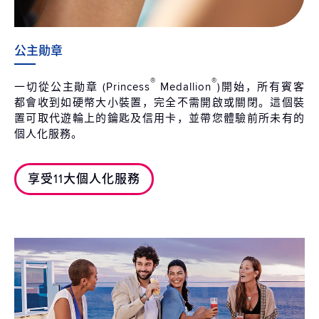
公主勛章
®
®
一切從公主勛章 (Princess
Medallion
)開始，所有賓客
都會收到如硬幣大小裝置，完全不需開啟或關閉。這個裝
置可取代遊輪上的鑰匙及信用卡，並帶您體驗前所未有的
個人化服務。
享受11大個人化服務