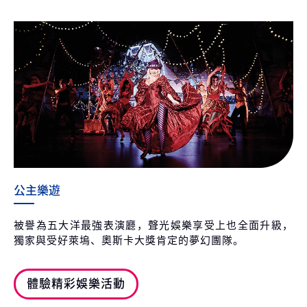
公主樂遊
被譽為五大洋最強表演廳，聲光娛樂享受上也全面升級，
獨家與受好萊塢、奧斯卡大獎肯定的夢幻團隊。
體驗精彩娛樂活動