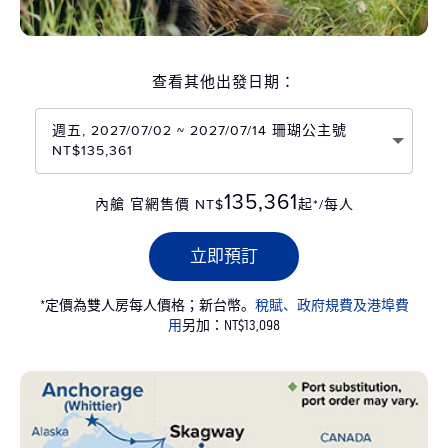
查看其他出發日期：
週五, 2027/07/02 ~ 2027/07/14 珊瑚公主號
NT$135,361
135,361
內艙 官網售價 NT$
起*/每人
立即預訂
*定價為雙人房每人價格；新台幣。
稅賦、政府規費及港埠費
用
另加：NT$13,098