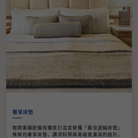
奢享床墊
每間客艙配備有獨家打造並榮獲「最佳遊輪床墊」
殊榮的奢享床墊，講求科學與美容覺兼具的設計，