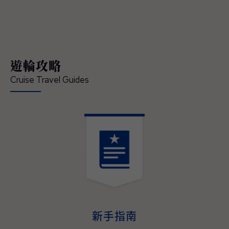
領賓客深入體驗在地文化、串聯當地經典的節
慶盛事，開啟一場橫跨亞洲、令人難忘的精彩
旅程 — 現已正式開放預訂。 「這是我們前所
未有最具沉浸式體驗的日本航季，也精準回應
現今賓客對深度旅遊體驗的渴望」，公主遊輪
遊輪攻略
首席商務官吉姆·貝拉（Jim Berra）表示，「鑽
石公主號（Diamond Princess）與藍寶石公主
Cruise Travel Guides
號（Sapphire Princess）將首度以東京為母港
營運，並精心規劃深夜啟航，讓賓客能全程參
與日本最具代表性的夏季祭典，更橫跨日本四
大本島、涵蓋櫻花與紅葉季節的航程，為賓客
提供前所未有的機會，深入體驗日本的文化精
髓、美食魅力與傳統底蘊。並延伸規劃造訪多
個國家、航程天數更長且目的地更豐富的東南
亞航程，讓整趟旅遊不管在深度、規模與道地
演。
體驗，均創下了該地區航程體驗的新標杆。」
2027–2028年日本與東南亞航程現已開放預
訂，即日起至2026年05月31日（週日）截
止，臺灣賓客預訂可享每間最高800美元即時
新手指南
優惠折扣與免費客艙升等，公主會員還可享每