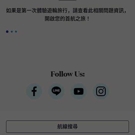
間客艙最高200美元加碼即時優惠折扣*。 *條
款與條件適用公主遊輪宣佈訂購航海者等級遊
如果是第一次體驗遊輪旅行，請查看此相關問題資訊，
輪作為國際豪華遊輪領導品牌的公主遊輪，隸
開啟您的首航之旅！
屬於全球最大休閒旅遊公司嘉年華集團，於近
期宣布與義大利芬坎蒂尼（Fincantieri）造船
廠簽署三項全新造船協議，將採用新一代平台
設計，以進一步提升品牌既有的世界級度假體
驗。三艘新遊輪預計分別於2035年下半年、2
038年及2039年交付。 三艘全新旗艦將融合公
主遊輪最受賓客喜愛且口碑卓越的經典體驗與
設施，同時全面重新設計戶外甲板、客艙與中
Follow Us:
庭廣場 （Piazza），以貼近全球賓客需求與多
元航線布局。將延續屢獲殊榮的環球等級架
構，並持續引進最新的賓客服務系統與航海科
技。如同廣受好評的太陽公主號（Sun Princes
s）與星辰公主號（Star Princess），航海者等
級旗艦將採用雙燃料動力設計，以液態天然氣
（LNG）為主要燃料，此為目前最先進的燃料
技術之一，不僅可有效降低溫室氣體排放，亦
航線搜尋
較傳統船用燃料顯著減少空氣污染。這三艘新
遊輪將成為公主遊輪船隊中載客量最大的遊