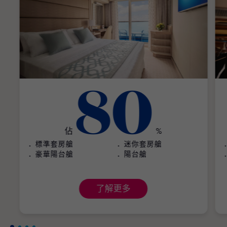
80
佔
%
標準套房艙
迷你套房艙
豪華陽台艙
陽台艙
了解更多