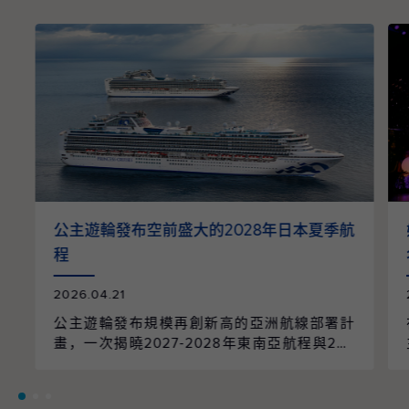
公主遊輪發布空前盛大的2028年日本夏季航
程
2026.04.21
公主遊輪發布規模再創新高的亞洲航線部署計
畫，一次揭曉2027-2028年東南亞航程與202
8年日本航季的全面整合。整個航季共規劃96
個航次、61個精選行程，橫跨9個國家、55個
目的地，並由兩艘遊輪以日本為母港營運，帶