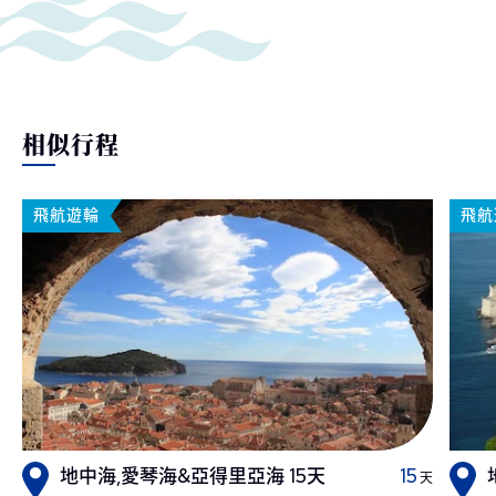
相似行程
飛航遊輪
飛航
地中海,愛琴海&亞得里亞海 15天
15
天