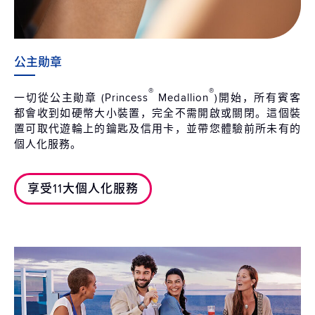
公主勛章
®
®
一切從公主勛章 (Princess
Medallion
)開始，所有賓客
都會收到如硬幣大小裝置，完全不需開啟或關閉。這個裝
置可取代遊輪上的鑰匙及信用卡，並帶您體驗前所未有的
個人化服務。
享受11大個人化服務