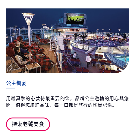
公主饗宴
用最真摯的心款待最重要的您，品嚐公主遊輪的用心與悠
閒，值得您細細品味，每一口都是旅行的珍貴記憶。
探索老饕美食