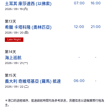
土耳其 庫莎達西 (以佛索)
07:00
16:00
2026 / 09 / 19 (六)
第13天
希臘 卡塔科隆 (奧林匹亞)
12:00
21:00
2026 / 09 / 20 (日)
Late Night
第14天
海上巡航
-
-
2026 / 09 / 21 (一)
第15天
義大利 奇維塔基亞 (羅馬) 抵達
06:00
-
2026 / 09 / 22 (二)
＊港口的途經順序、抵達啟航時間均為參考訊息，具體信息以遊輪實際行程為
主。