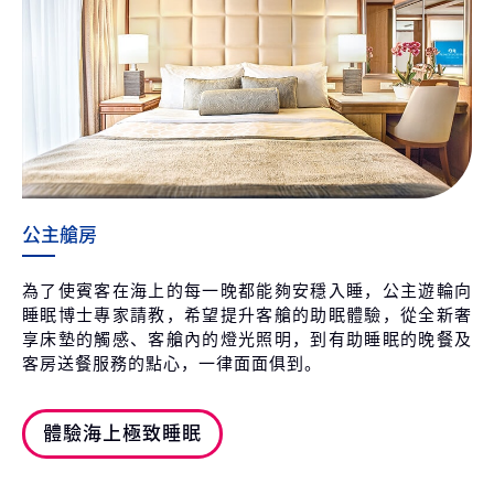
公主艙房
為了使賓客在海上的每一晚都能夠安穩入睡，公主遊輪向
睡眠博士專家請教，希望提升客艙的助眠體驗，從全新奢
享床墊的觸感、客艙內的燈光照明，到有助睡眠的晚餐及
客房送餐服務的點心，一律面面俱到。
體驗海上極致睡眠