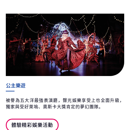
公主樂遊
被譽為五大洋最強表演廳，聲光娛樂享受上也全面升級，
獨家與受好萊塢、奧斯卡大獎肯定的夢幻團隊。
體驗精彩娛樂活動