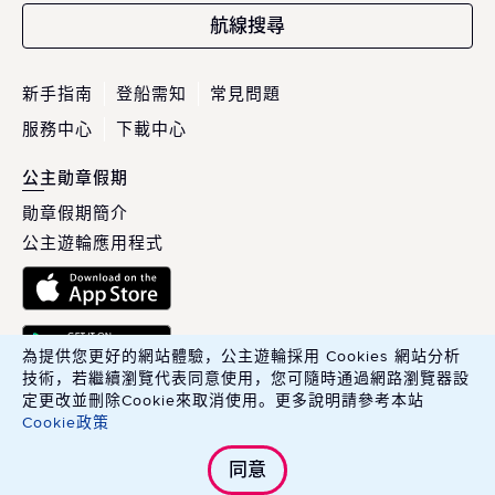
航線搜尋
新手指南
登船需知
常見問題
服務中心
下載中心
公主勛章假期
勛章假期簡介
公主遊輪應用程式
為提供您更好的網站體驗，公主遊輪採用 Cookies 網站分析
技術，若繼續瀏覽代表同意使用，您可隨時通過網路瀏覽器設
定更改並刪除Cookie來取消使用。更多說明請參考本站
Cookie政策
英商康年華旅行社股份有限公司臺灣分公司 Carnival PLC, Taiwan
同意
Branch.