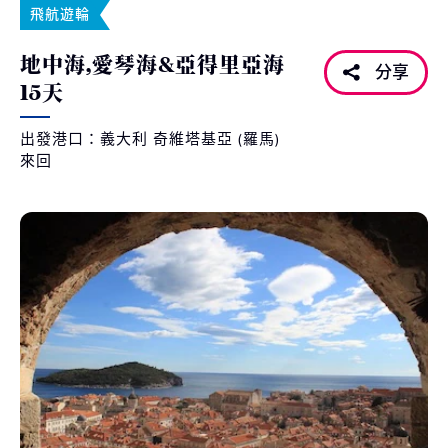
飛航遊輪
地中海,愛琴海&亞得里亞海
分享
15天
出發港口：義大利 奇維塔基亞 (羅馬)
來回