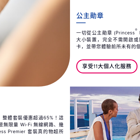
公主勛章
®
一切從公主勛章 (Princess
大小裝置，完全不需開啟或
卡，並帶您體驗前所未有的
享受11大個人化服務
足，整體套裝優惠超過65%！這
限量 Wi-Fi 無線網路、幾
cess Premier 套裝真的物超所