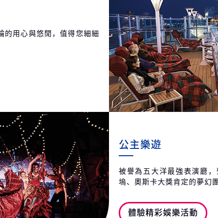
輪的用心與悠閒，值得您細細
公主樂遊
被譽為五大洋最強表演廳，
塢、奧斯卡大獎肯定的夢幻
體驗精彩娛樂活動