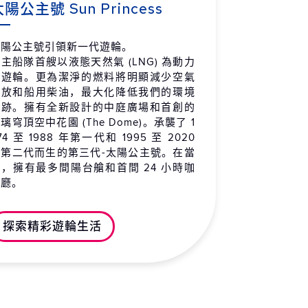
 / 09 / 26 (六)
陽公主號 Sun Princess
大利 拿坡里 (卡布里和龐貝)
07:00
18:30
 / 09 / 27 (日)
太陽公主號引領新一代遊輪。
主船隊首艘以液態天然氣 (LNG) 為動力
上巡航
-
-
的遊輪。更為潔淨的燃料將明顯減少空氣
 / 09 / 28 (一)
排放和船用柴油，最大化降低我們的環境
足跡。擁有全新設計的中庭廣場和首創的
臘 克里特島 (干尼亞)
08:00
18:00
璃穹頂空中花園 (The Dome)。承襲了 1
 / 09 / 29 (二)
74 至 1988 年第一代和 1995 至 2020
上巡航
-
-
年第二代而生的第三代-太陽公主號。在當
 / 09 / 30 (三)
時，擁有最多間陽台艙和首間 24 小時咖
啡廳。
耳其 庫莎達西 (以佛索)
07:00
18:00
 / 10 / 01 (四)
探索精彩遊輪生活
臘 米科諾斯島
07:00
19:30
 / 10 / 02 (五)
臘 雅典 (派里厄斯) 抵達
05:30
-
 / 10 / 03 (六)