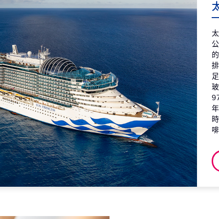
2026
太
第8天
義
2026
公
第9天
海
2026
第10天
希
玻
2026
9
第11天
海
2026
第12天
土
2026
第13天
希
2026
第14天
希
2026