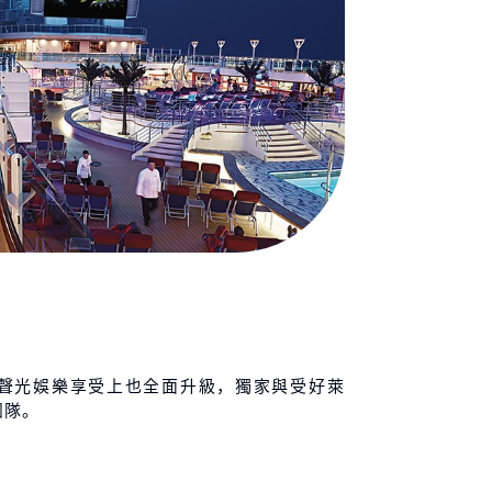
聲光娛樂享受上也全面升級，獨家與受好萊
團隊。