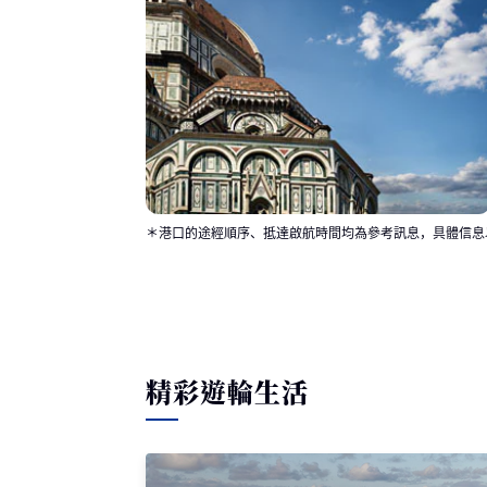
＊港口的途經順序、抵達啟航時間均為參考訊息，具體信息
精彩遊輪生活