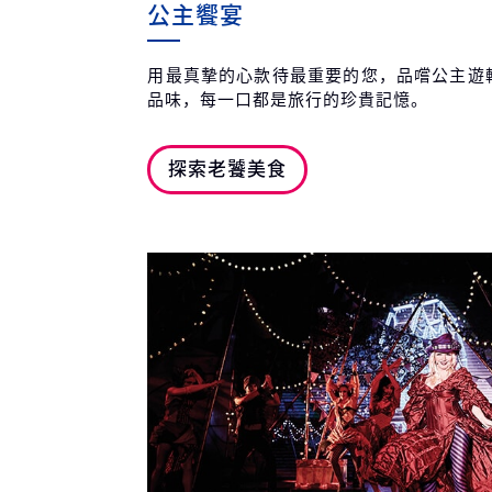
公主饗宴
用最真摯的心款待最重要的您，品嚐公主遊
品味，每一口都是旅行的珍貴記憶。
探索老饕美食