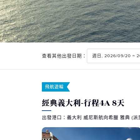
查看其他出發日期：
週日, 2026/09/20 ~
飛航遊輪
經典義大利-行程4A 8天
出發港口：義大利 威尼斯航向希臘 雅典 (派