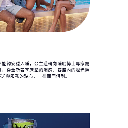
都能夠安穩入睡，公主遊輪向睡眠博士專家請
驗，從全新奢享床墊的觸感、客艙內的燈光照
房送餐服務的點心，一律面面俱到。