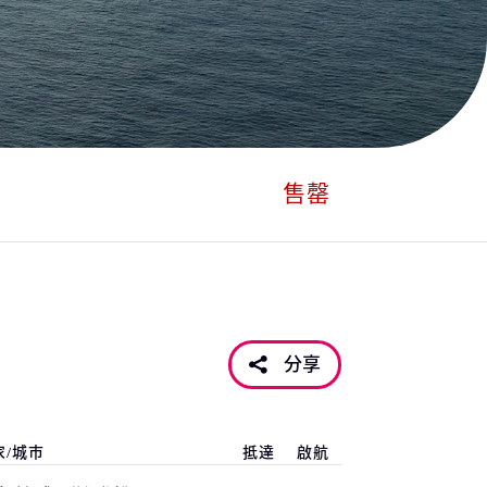
售罄
分享
家/城市
抵達
啟航