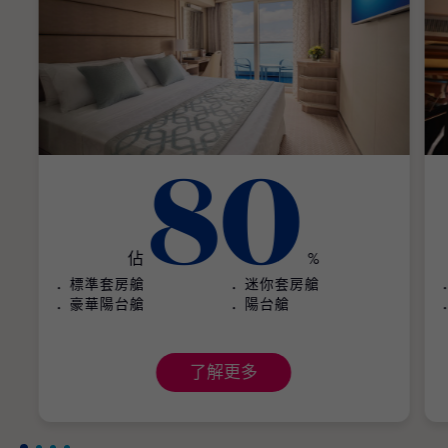
80
佔
%
標準套房艙
迷你套房艙
豪華陽台艙
陽台艙
了解更多