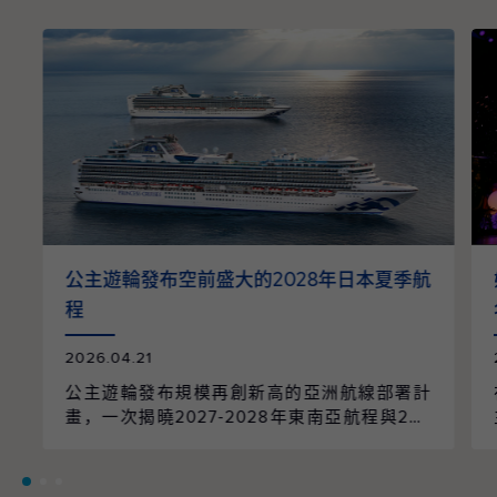
公主遊輪發布空前盛大的2028年日本夏季航
程
2026.04.21
公主遊輪發布規模再創新高的亞洲航線部署計
畫，一次揭曉2027-2028年東南亞航程與202
8年日本航季的全面整合。整個航季共規劃96
個航次、61個精選行程，橫跨9個國家、55個
目的地，並由兩艘遊輪以日本為母港營運，帶