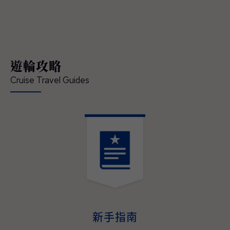
領賓客深入體驗在地文化、串聯當地經典的節
慶盛事，開啟一場橫跨亞洲、令人難忘的精彩
旅程 — 現已正式開放預訂。 「這是我們前所
未有最具沉浸式體驗的日本航季，也精準回應
現今賓客對深度旅遊體驗的渴望」，公主遊輪
遊輪攻略
首席商務官吉姆·貝拉（Jim Berra）表示，「鑽
石公主號（Diamond Princess）與藍寶石公主
Cruise Travel Guides
號（Sapphire Princess）將首度以東京為母港
營運，並精心規劃深夜啟航，讓賓客能全程參
與日本最具代表性的夏季祭典，更橫跨日本四
大本島、涵蓋櫻花與紅葉季節的航程，為賓客
提供前所未有的機會，深入體驗日本的文化精
髓、美食魅力與傳統底蘊。並延伸規劃造訪多
個國家、航程天數更長且目的地更豐富的東南
亞航程，讓整趟旅遊不管在深度、規模與道地
演。
體驗，均創下了該地區航程體驗的新標杆。」
2027–2028年日本與東南亞航程現已開放預
訂，即日起至2026年05月31日（週日）截
止，臺灣賓客預訂可享每間最高800美元即時
新手指南
優惠折扣與免費客艙升等，公主會員還可享每