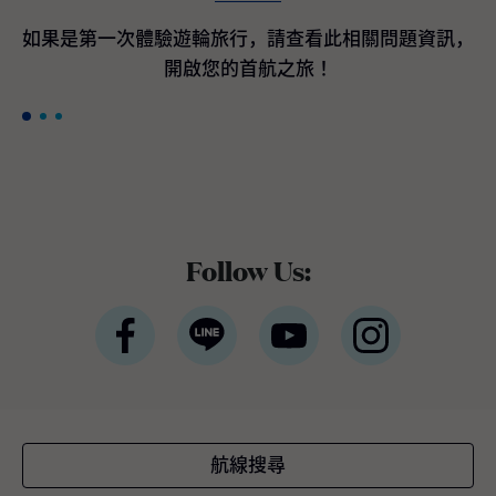
間客艙最高200美元加碼即時優惠折扣*。 *條
款與條件適用公主遊輪宣佈訂購航海者等級遊
如果是第一次體驗遊輪旅行，請查看此相關問題資訊，
輪作為國際豪華遊輪領導品牌的公主遊輪，隸
開啟您的首航之旅！
屬於全球最大休閒旅遊公司嘉年華集團，於近
期宣布與義大利芬坎蒂尼（Fincantieri）造船
廠簽署三項全新造船協議，將採用新一代平台
設計，以進一步提升品牌既有的世界級度假體
驗。三艘新遊輪預計分別於2035年下半年、2
038年及2039年交付。 三艘全新旗艦將融合公
主遊輪最受賓客喜愛且口碑卓越的經典體驗與
設施，同時全面重新設計戶外甲板、客艙與中
Follow Us:
庭廣場 （Piazza），以貼近全球賓客需求與多
元航線布局。將延續屢獲殊榮的環球等級架
構，並持續引進最新的賓客服務系統與航海科
技。如同廣受好評的太陽公主號（Sun Princes
s）與星辰公主號（Star Princess），航海者等
級旗艦將採用雙燃料動力設計，以液態天然氣
（LNG）為主要燃料，此為目前最先進的燃料
技術之一，不僅可有效降低溫室氣體排放，亦
航線搜尋
較傳統船用燃料顯著減少空氣污染。這三艘新
遊輪將成為公主遊輪船隊中載客量最大的遊