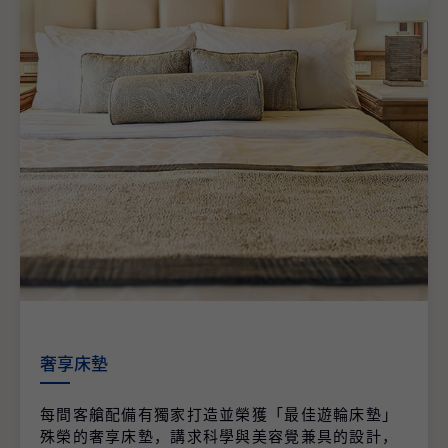
奢享床墊
每間客艙配備有獨家打造並榮獲「最佳遊輪床墊」
殊榮的奢享床墊，講求科學與美容覺兼具的設計，