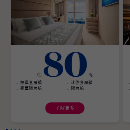
80
佔
%
標準套房艙
迷你套房艙
豪華陽台艙
陽台艙
了解更多