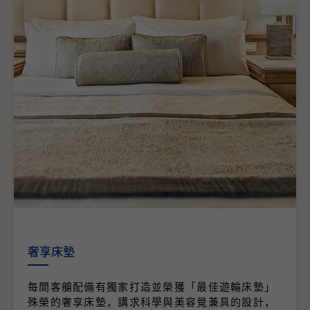
奢享床墊
每間客艙配備有獨家打造並榮獲「最佳遊輪床墊」
殊榮的奢享床墊，講求科學與美容覺兼具的設計，