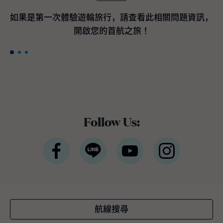
間客艙最高200美元加碼即時優惠折扣*。 *條
款與條件適用公主遊輪宣佈訂購航海者等級遊
如果是第一次體驗遊輪旅行，請查看此相關問題資訊，
輪作為國際豪華遊輪領導品牌的公主遊輪，隸
開啟您的首航之旅！
屬於全球最大休閒旅遊公司嘉年華集團，於近
期宣布與義大利芬坎蒂尼（Fincantieri）造船
廠簽署三項全新造船協議，將採用新一代平台
設計，以進一步提升品牌既有的世界級度假體
驗。三艘新遊輪預計分別於2035年下半年、2
038年及2039年交付。 三艘全新旗艦將融合公
主遊輪最受賓客喜愛且口碑卓越的經典體驗與
設施，同時全面重新設計戶外甲板、客艙與中
Follow Us:
庭廣場 （Piazza），以貼近全球賓客需求與多
元航線布局。將延續屢獲殊榮的環球等級架
構，並持續引進最新的賓客服務系統與航海科
技。如同廣受好評的太陽公主號（Sun Princes
s）與星辰公主號（Star Princess），航海者等
級旗艦將採用雙燃料動力設計，以液態天然氣
（LNG）為主要燃料，此為目前最先進的燃料
技術之一，不僅可有效降低溫室氣體排放，亦
航線搜尋
較傳統船用燃料顯著減少空氣污染。這三艘新
遊輪將成為公主遊輪船隊中載客量最大的遊