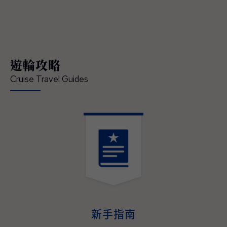
領賓客深入體驗在地文化、串聯當地經典的節
慶盛事，開啟一場橫跨亞洲、令人難忘的精彩
旅程 — 現已正式開放預訂。 「這是我們前所
未有最具沉浸式體驗的日本航季，也精準回應
現今賓客對深度旅遊體驗的渴望」，公主遊輪
遊輪攻略
首席商務官吉姆·貝拉（Jim Berra）表示，「鑽
石公主號（Diamond Princess）與藍寶石公主
Cruise Travel Guides
號（Sapphire Princess）將首度以東京為母港
營運，並精心規劃深夜啟航，讓賓客能全程參
與日本最具代表性的夏季祭典，更橫跨日本四
大本島、涵蓋櫻花與紅葉季節的航程，為賓客
提供前所未有的機會，深入體驗日本的文化精
髓、美食魅力與傳統底蘊。並延伸規劃造訪多
個國家、航程天數更長且目的地更豐富的東南
亞航程，讓整趟旅遊不管在深度、規模與道地
演。
體驗，均創下了該地區航程體驗的新標杆。」
2027–2028年日本與東南亞航程現已開放預
訂，即日起至2026年05月31日（週日）截
止，臺灣賓客預訂可享每間最高800美元即時
新手指南
優惠折扣與免費客艙升等，公主會員還可享每