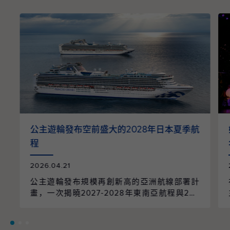
公主遊輪發布空前盛大的2028年日本夏季航
程
2026.04.21
公主遊輪發布規模再創新高的亞洲航線部署計
畫，一次揭曉2027-2028年東南亞航程與202
8年日本航季的全面整合。整個航季共規劃96
個航次、61個精選行程，橫跨9個國家、55個
目的地，並由兩艘遊輪以日本為母港營運，帶