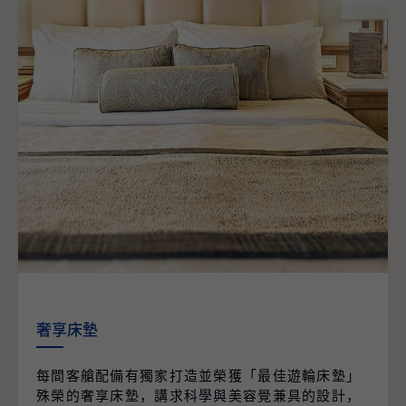
奢享床墊
每間客艙配備有獨家打造並榮獲「最佳遊輪床墊」
殊榮的奢享床墊，講求科學與美容覺兼具的設計，