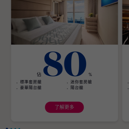
80
佔
%
標準套房艙
迷你套房艙
豪華陽台艙
陽台艙
了解更多