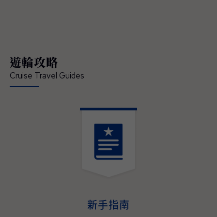
領賓客深入體驗在地文化、串聯當地經典的節
慶盛事，開啟一場橫跨亞洲、令人難忘的精彩
旅程 — 現已正式開放預訂。 「這是我們前所
未有最具沉浸式體驗的日本航季，也精準回應
現今賓客對深度旅遊體驗的渴望」，公主遊輪
遊輪攻略
首席商務官吉姆·貝拉（Jim Berra）表示，「鑽
石公主號（Diamond Princess）與藍寶石公主
Cruise Travel Guides
號（Sapphire Princess）將首度以東京為母港
營運，並精心規劃深夜啟航，讓賓客能全程參
與日本最具代表性的夏季祭典，更橫跨日本四
大本島、涵蓋櫻花與紅葉季節的航程，為賓客
提供前所未有的機會，深入體驗日本的文化精
髓、美食魅力與傳統底蘊。並延伸規劃造訪多
個國家、航程天數更長且目的地更豐富的東南
亞航程，讓整趟旅遊不管在深度、規模與道地
演。
體驗，均創下了該地區航程體驗的新標杆。」
2027–2028年日本與東南亞航程現已開放預
訂，即日起至2026年05月31日（週日）截
止，臺灣賓客預訂可享每間最高800美元即時
新手指南
優惠折扣與免費客艙升等，公主會員還可享每