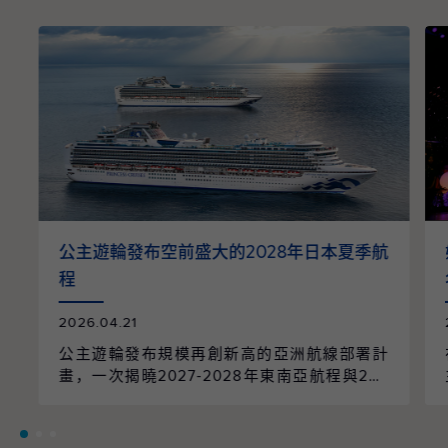
公主遊輪發布空前盛大的2028年日本夏季航
程
2026.04.21
公主遊輪發布規模再創新高的亞洲航線部署計
畫，一次揭曉2027-2028年東南亞航程與202
8年日本航季的全面整合。整個航季共規劃96
個航次、61個精選行程，橫跨9個國家、55個
目的地，並由兩艘遊輪以日本為母港營運，帶