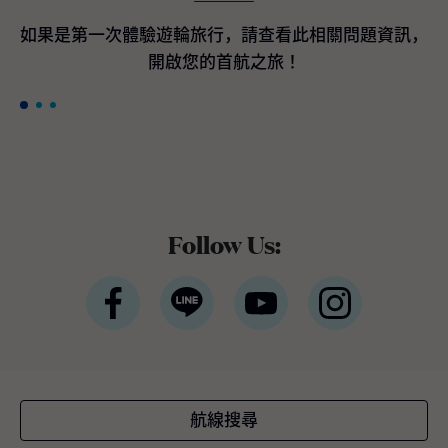
間客艙最高200美元加碼即時優惠折扣*。 *條
款與條件適用公主遊輪宣佈訂購航海者等級遊
如果是第一次體驗遊輪旅行，請查看此相關問題資訊，
輪作為國際豪華遊輪領導品牌的公主遊輪，隸
開啟您的首航之旅！
屬於全球最大休閒旅遊公司嘉年華集團，於近
期宣布與義大利芬坎蒂尼（Fincantieri）造船
廠簽署三項全新造船協議，將採用新一代平台
設計，以進一步提升品牌既有的世界級度假體
驗。三艘新遊輪預計分別於2035年下半年、2
038年及2039年交付。 三艘全新旗艦將融合公
主遊輪最受賓客喜愛且口碑卓越的經典體驗與
設施，同時全面重新設計戶外甲板、客艙與中
Follow Us:
庭廣場 （Piazza），以貼近全球賓客需求與多
元航線布局。將延續屢獲殊榮的環球等級架
構，並持續引進最新的賓客服務系統與航海科
技。如同廣受好評的太陽公主號（Sun Princes
s）與星辰公主號（Star Princess），航海者等
級旗艦將採用雙燃料動力設計，以液態天然氣
（LNG）為主要燃料，此為目前最先進的燃料
技術之一，不僅可有效降低溫室氣體排放，亦
航線搜尋
較傳統船用燃料顯著減少空氣污染。這三艘新
遊輪將成為公主遊輪船隊中載客量最大的遊