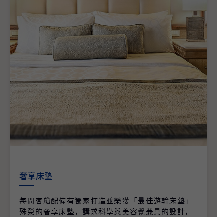
奢享床墊
每間客艙配備有獨家打造並榮獲「最佳遊輪床墊」
殊榮的奢享床墊，講求科學與美容覺兼具的設計，