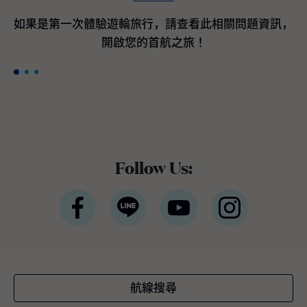
間客艙最高200美元加碼即時優惠折扣*。 *條
款與條件適用公主遊輪宣佈訂購航海者等級遊
如果是第一次體驗遊輪旅行，請查看此相關問題資訊，
輪作為國際豪華遊輪領導品牌的公主遊輪，隸
開啟您的首航之旅！
屬於全球最大休閒旅遊公司嘉年華集團，於近
期宣布與義大利芬坎蒂尼（Fincantieri）造船
廠簽署三項全新造船協議，將採用新一代平台
設計，以進一步提升品牌既有的世界級度假體
驗。三艘新遊輪預計分別於2035年下半年、2
038年及2039年交付。 三艘全新旗艦將融合公
主遊輪最受賓客喜愛且口碑卓越的經典體驗與
設施，同時全面重新設計戶外甲板、客艙與中
Follow Us:
庭廣場 （Piazza），以貼近全球賓客需求與多
元航線布局。將延續屢獲殊榮的環球等級架
構，並持續引進最新的賓客服務系統與航海科
技。如同廣受好評的太陽公主號（Sun Princes
s）與星辰公主號（Star Princess），航海者等
級旗艦將採用雙燃料動力設計，以液態天然氣
（LNG）為主要燃料，此為目前最先進的燃料
技術之一，不僅可有效降低溫室氣體排放，亦
航線搜尋
較傳統船用燃料顯著減少空氣污染。這三艘新
遊輪將成為公主遊輪船隊中載客量最大的遊