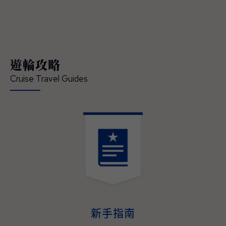
領賓客深入體驗在地文化、串聯當地經典的節
慶盛事，開啟一場橫跨亞洲、令人難忘的精彩
旅程 — 現已正式開放預訂。 「這是我們前所
未有最具沉浸式體驗的日本航季，也精準回應
現今賓客對深度旅遊體驗的渴望」，公主遊輪
遊輪攻略
首席商務官吉姆·貝拉（Jim Berra）表示，「鑽
石公主號（Diamond Princess）與藍寶石公主
Cruise Travel Guides
號（Sapphire Princess）將首度以東京為母港
營運，並精心規劃深夜啟航，讓賓客能全程參
與日本最具代表性的夏季祭典，更橫跨日本四
大本島、涵蓋櫻花與紅葉季節的航程，為賓客
提供前所未有的機會，深入體驗日本的文化精
髓、美食魅力與傳統底蘊。並延伸規劃造訪多
個國家、航程天數更長且目的地更豐富的東南
亞航程，讓整趟旅遊不管在深度、規模與道地
演。
體驗，均創下了該地區航程體驗的新標杆。」
2027–2028年日本與東南亞航程現已開放預
訂，即日起至2026年05月31日（週日）截
止，臺灣賓客預訂可享每間最高800美元即時
新手指南
優惠折扣與免費客艙升等，公主會員還可享每