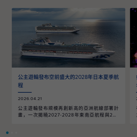
公主遊輪發布空前盛大的2028年日本夏季航
程
2026.04.21
公主遊輪發布規模再創新高的亞洲航線部署計
畫，一次揭曉2027-2028年東南亞航程與202
8年日本航季的全面整合。整個航季共規劃96
個航次、61個精選行程，橫跨9個國家、55個
目的地，並由兩艘遊輪以日本為母港營運，帶