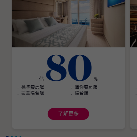
80
佔
%
標準套房艙
迷你套房艙
豪華陽台艙
陽台艙
了解更多