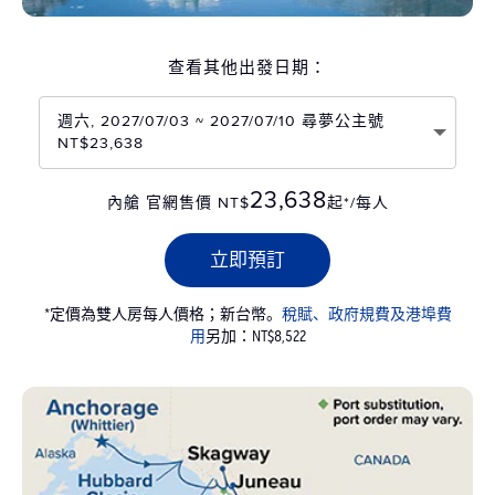
查看其他出發日期：
週六, 2027/07/03 ~ 2027/07/10 尋夢公主號
NT$23,638
23,638
內艙 官網售價 NT$
起*/每人
立即預訂
*定價為雙人房每人價格；新台幣。
稅賦、政府規費及港埠費
用
另加：NT$8,522