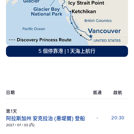
5 個停靠港 | 1 天海上航行
日期
抵達
啟航
第1天
阿拉斯加州 安克拉治 (惠堤爾) 登船
-
20:30
2027 / 07 / 03 (六)