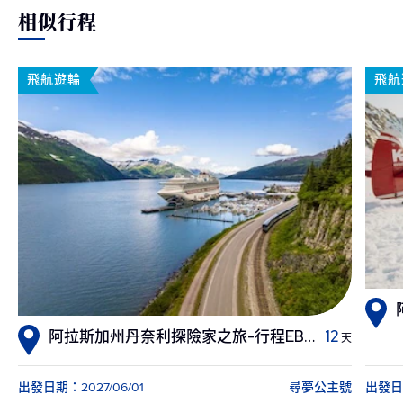
相似行程
飛航遊輪
飛航
阿拉斯加州丹奈利探險家之旅-行程EB4 8天
12
天
出發日期：2027/06/01
尋夢公主號
出發日期