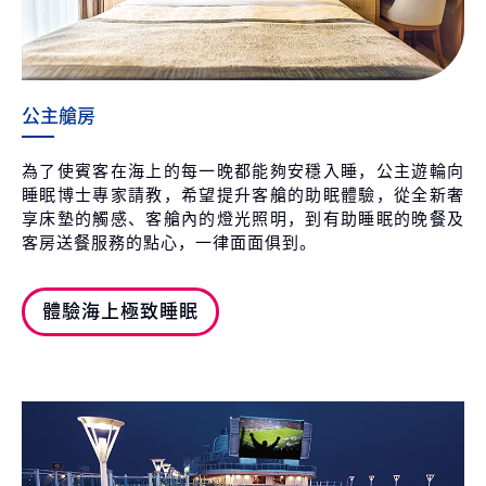
公主艙房
為了使賓客在海上的每一晚都能夠安穩入睡，公主遊輪向
睡眠博士專家請教，希望提升客艙的助眠體驗，從全新奢
享床墊的觸感、客艙內的燈光照明，到有助睡眠的晚餐及
客房送餐服務的點心，一律面面俱到。
體驗海上極致睡眠