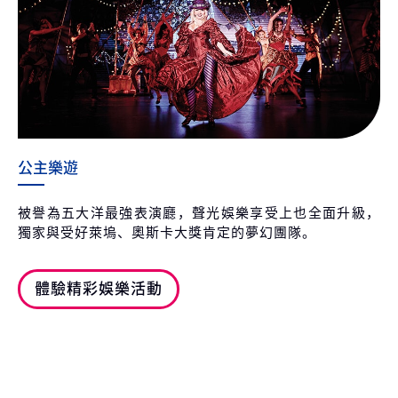
公主樂遊
被譽為五大洋最強表演廳，聲光娛樂享受上也全面升級，
獨家與受好萊塢、奧斯卡大獎肯定的夢幻團隊。
體驗精彩娛樂活動