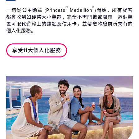
®
®
一切從公主勛章 (Princess
Medallion
)開始，所有賓客
都會收到如硬幣大小裝置，完全不需開啟或關閉。這個裝
置可取代遊輪上的鑰匙及信用卡，並帶您體驗前所未有的
個人化服務。
享受11大個人化服務