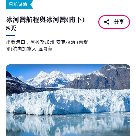
飛航遊輪
冰河灣航程與冰河灣(南下)
分享
8天
出發港口：阿拉斯加州 安克拉治 (惠堤
爾)航向加拿大 溫哥華