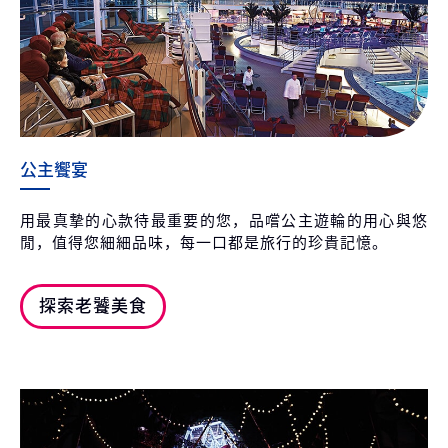
公主饗宴
用最真摯的心款待最重要的您，品嚐公主遊輪的用心與悠
閒，值得您細細品味，每一口都是旅行的珍貴記憶。
探索老饕美食