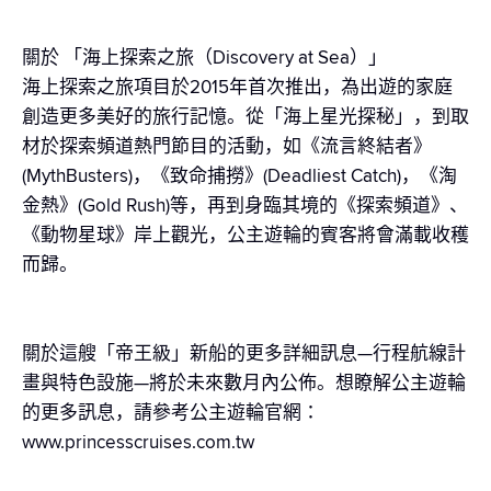
關於 「海上探索之旅（Discovery at Sea）」
海上探索之旅項目於2015年首次推出，為出遊的家庭
創造更多美好的旅行記憶。從「海上星光探秘」，到取
材於探索頻道熱門節目的活動，如《流言終結者》
(MythBusters)，《致命捕撈》(Deadliest Catch)，《淘
金熱》(Gold Rush)等，再到身臨其境的《探索頻道》、
《動物星球》岸上觀光，公主遊輪的賓客將會滿載收穫
而歸。
關於這艘「帝王級」新船的更多詳細訊息—行程航線計
畫與特色設施—將於未來數月內公佈。想瞭解公主遊輪
的更多訊息，請參考公主遊輪官網：
www.princesscruises.com.tw