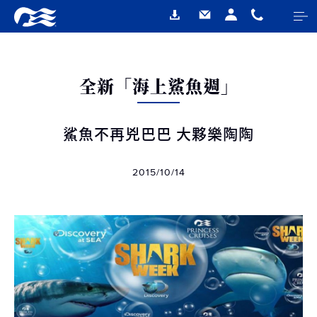
全新「海上鯊魚週」
鯊魚不再兇巴巴 大夥樂陶陶
2015/10/14