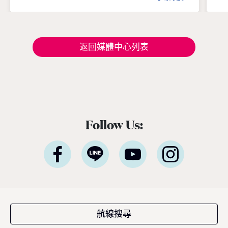
領賓客深入體驗在地文化、串聯當地經典的節
命
慶盛事，開啟一場橫跨亞洲、令人難忘的精彩
晚
旅程 — 現已正式開放預訂。 「這是我們前所
e
未有最具沉浸式體驗的日本航季，也精準回應
紀
返回媒體中心列表
現今賓客對深度旅遊體驗的渴望」，公主遊輪
禮
首席商務官吉姆·貝拉（Jim Berra）表示，「鑽
龍舌
石公主號（Diamond Princess）與藍寶石公主
瓶
號（Sapphire Princess）將首度以東京為母港
與船
營運，並精心規劃深夜啟航，讓賓客能全程參
慶
與日本最具代表性的夏季祭典，更橫跨日本四
（
Follow Us:
大本島、涵蓋櫻花與紅葉季節的航程，為賓客
巨
提供前所未有的機會，深入體驗日本的文化精
聆
髓、美食魅力與傳統底蘊。並延伸規劃造訪多
a
個國家、航程天數更長且目的地更豐富的東南
o
亞航程，讓整趟旅遊不管在深度、規模與道地
演。 九屆葛萊美獎得主，著
體驗，均創下了該地區航程體驗的新標杆。」
可
2027–2028年日本與東南亞航程現已開放預
現
訂，即日起至2026年05月31日（週日）截
人
止，臺灣賓客預訂可享每間最高800美元即時
加
航線搜尋
優惠折扣與免費客艙升等，公主會員還可享每
更為