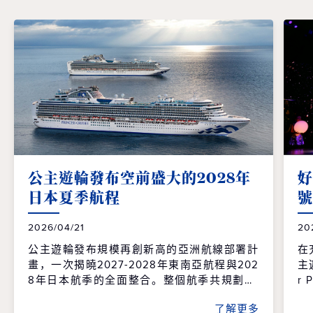
公主遊輪發布空前盛大的2028年
好
日本夏季航程
號
2026/04/21
20
公主遊輪發布規模再創新高的亞洲航線部署計
在
畫，一次揭曉2027-2028年東南亞航程與202
主
8年日本航季的全面整合。整個航季共規劃96
r
個航次、61個精選行程，橫跨9個國家、55個
（
了解更多
目的地，並由兩艘遊輪以日本為母港營運，帶
斯（