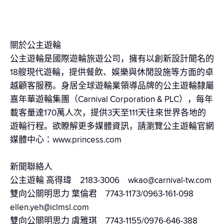
關於公主遊輪
公主遊輪是國際遊輪旅遊公司，擁有以創新設計聞名的
18艘現代遊輪，提供餐飲、娛樂與休閒設施等方面的卓
越顧客服務。身居全球遊輪業領導品牌的公主遊輪隸屬
嘉年華遊輪集團（Carnival Corporation & PLC），每年
載客量達170萬人次，提供3天至111天往來世界各地的
遊輪行程。欲瞭解更多媒體資訊，請瀏覽公主遊輪官網
媒體中心：www.princess.com
新聞聯絡人
公主遊輪 高得瑋 2183-3006 wkao@carnival-tw.com
雙向公關明思力 葉倫君 7743-1173/0963-161-098
ellen.yeh@iclmsl.com
雙向公關明思力 虞雅琪 7743-1155/0976-646-388