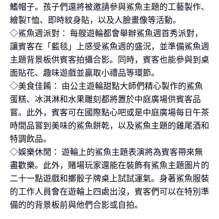
鰭帽子。孩子們還將被邀請參與鯊魚主題的工藝製作、
繪製T恤、即時紋身貼，以及人臉畫像等活動。
◇鯊魚週派對： 每艘遊輪都會舉辦鯊魚週首秀派對，
讓賓客在「藍毯」上感受鯊魚週的盛況，並準備鯊魚週
主題背景板供賓客拍攝合影。同時，賓客也能參與到桌
面貼花、趣味遊戲並贏取小禮品等環節。
◇美食佳餚： 由公主遊輪甜點大師們精心製作的鯊魚
蛋糕、冰淇淋和水果雕刻都將置於中庭廣場供賓客品
嘗。此外，賓客可在國際點心吧或是中庭廣場每日午茶
時間品嘗到美味的鯊魚餅乾，以及鯊魚主題的雞尾酒和
特調飲品。
◇娛樂休閒： 遊輪上的鯊魚主題表演將為賓客帶來無
盡歡樂。此外，賭場玩家還能在裝飾有鯊魚主題圖片的
二十一點遊戲和擲骰子牌桌上試試運氣。身著鯊魚服裝
的工作人員會在遊輪上四處出沒，賓客們可以在特別準
備的的背景板前與他們合影或自拍。