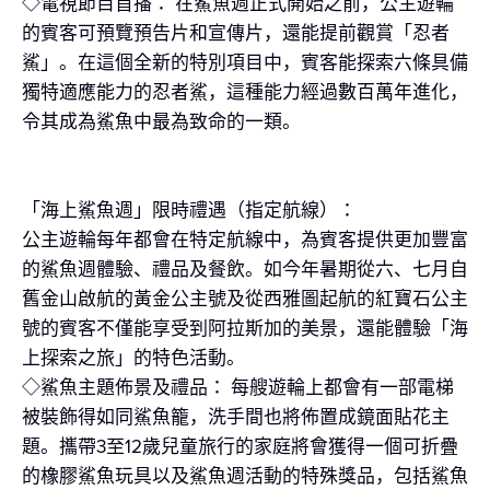
◇電視節目首播： 在鯊魚週正式開始之前，公主遊輪
的賓客可預覽預告片和宣傳片，還能提前觀賞「忍者
鯊」。在這個全新的特別項目中，賓客能探索六條具備
獨特適應能力的忍者鯊，這種能力經過數百萬年進化，
令其成為鯊魚中最為致命的一類。
「海上鯊魚週」限時禮遇（指定航線）：
公主遊輪每年都會在特定航線中，為賓客提供更加豐富
的鯊魚週體驗、禮品及餐飲。如今年暑期從六、七月自
舊金山啟航的黃金公主號及從西雅圖起航的紅寶石公主
號的賓客不僅能享受到阿拉斯加的美景，還能體驗「海
上探索之旅」的特色活動。
◇鯊魚主題佈景及禮品： 每艘遊輪上都會有一部電梯
被裝飾得如同鯊魚籠，洗手間也將佈置成鏡面貼花主
題。攜帶3至12歲兒童旅行的家庭將會獲得一個可折疊
的橡膠鯊魚玩具以及鯊魚週活動的特殊獎品，包括鯊魚