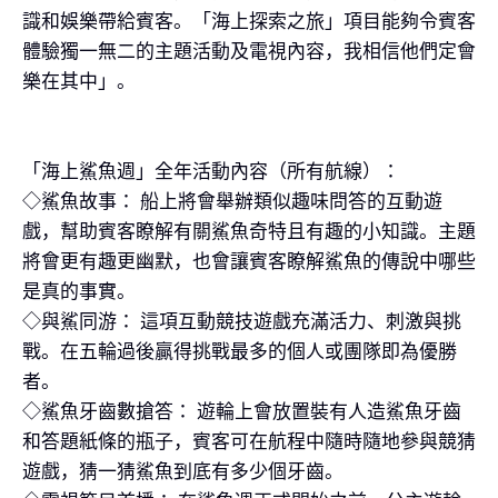
識和娛樂帶給賓客。「海上探索之旅」項目能夠令賓客
體驗獨一無二的主題活動及電視內容，我相信他們定會
樂在其中」。
「海上鯊魚週」全年活動內容（所有航線）：
◇鯊魚故事： 船上將會舉辦類似趣味問答的互動遊
戲，幫助賓客瞭解有關鯊魚奇特且有趣的小知識。主題
將會更有趣更幽默，也會讓賓客瞭解鯊魚的傳說中哪些
是真的事實。
◇與鯊同游： 這項互動競技遊戲充滿活力、刺激與挑
戰。在五輪過後贏得挑戰最多的個人或團隊即為優勝
者。
◇鯊魚牙齒數搶答： 遊輪上會放置裝有人造鯊魚牙齒
和答題紙條的瓶子，賓客可在航程中隨時隨地參與競猜
遊戲，猜一猜鯊魚到底有多少個牙齒。