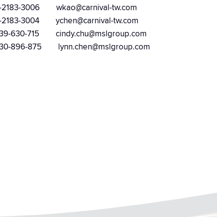
006 wkao@carnival-tw.com
004 ychen@carnival-tw.com
715 cindy.chu@mslgroup.com
-875 lynn.chen@mslgroup.com