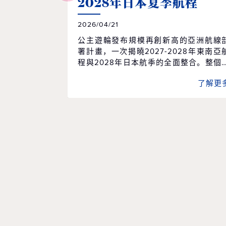
2028年日本夏季航程
2026/04/21
公主遊輪發布規模再創新高的亞洲航線
署計畫，一次揭曉2027-2028年東南亞
程與2028年日本航季的全面整合。整個
季共規劃96個航次、61個精選行程，橫
了解更
9個國家、55個目的地，並由兩艘遊輪
日本為母港營運，帶領賓客深入體驗在
文化、串聯當地經典的節慶盛事，開啟
場橫跨亞洲、令人難忘的精彩旅程 — 現
正式開放預訂。 「這是我們前所未有最具
沉浸式體驗的日本航季，也精準回應現
賓客對深度旅遊體驗的渴望」，公主遊
首席商務官吉姆·貝拉（Jim Berra）表示
「鑽石公主號（Diamond Princess）與
寶石公主號（Sapphire Princess）將首
以東京為母港營運，並精心規劃深夜
航，讓賓客能全程參與日本最具代表性
夏季祭典，更橫跨日本四大本島、涵蓋