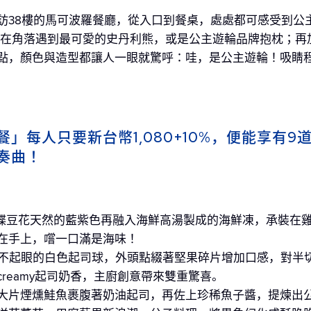
訪38樓的馬可波羅餐廳，從入口到餐桌，處處都可感受到公
、在角落遇到最可愛的史丹利熊，或是公主遊輪品牌抱枕；再
點，顏色與造型都讓人一眼就驚呼：哇，是公主遊輪！吸睛
」每人只要新台幣1,080+10%，便能享有9
奏曲！
利用蝶豆花天然的藍紫色再融入海鮮高湯製成的海鮮凍，承裝在
在手上，嚐一口滿是海味！
看似不起眼的白色起司球，外頭點綴著堅果碎片增加口感，對半
reamy起司奶香，主廚創意帶來雙重驚喜。
醬。大片煙燻鮭魚裹腹著奶油起司，再佐上珍稀魚子醬，提煉出