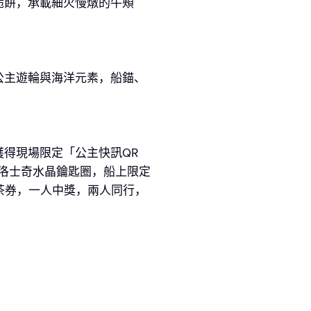
脆餅，承載細火慢燉的牛頰
公主遊輪與海洋元素，船錨、
得現場限定「公主快訊QR
華洛士奇水晶鑰匙圈，船上限定
茶券，一人中獎，兩人同行，