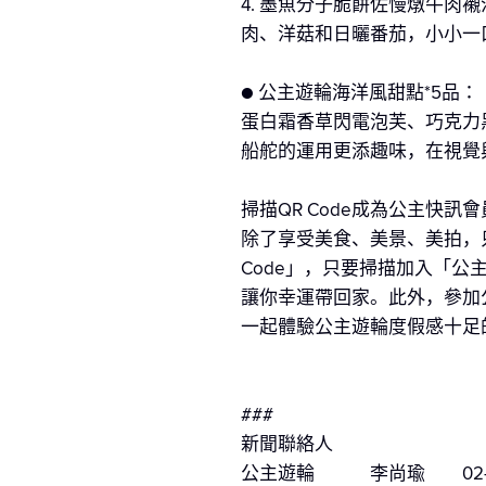
4. 墨魚分子脆餅佐慢燉牛
肉、洋菇和日曬番茄，小小一
● 公主遊輪海洋風甜點*5品：
蛋白霜香草閃電泡芙、巧克力
船舵的運用更添趣味，在視覺
掃描QR Code成為公主快訊
除了享受美食、美景、美拍，
Code」，只要掃描加入「
讓你幸運帶回家。此外，參加
一起體驗公主遊輪度假感十足
###
新聞聯絡人
公主遊輪 李尚瑜 02-2183-30