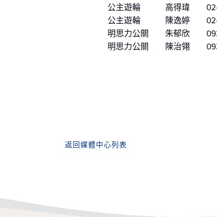
公主遊輪 高得瑋 02-2183-3
公主遊輪 陳逸婷 02-2183-3
明思力公關 朱郁欣 0939-630-
明思力公關 陳治翎 0930-896
返回媒體中心列表