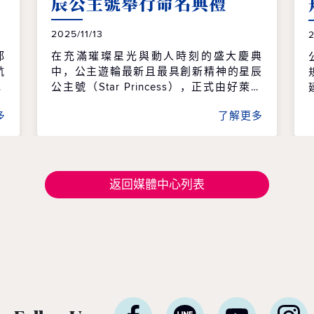
辰公主號舉行命名典禮
2025/11/13
2
部
在充滿璀璨星光與動人時刻的盛大慶典
航
中，公主遊輪最新且最具創新精神的星辰
航
公主號（Star Princess），正式由好萊塢
跨
巨星馬修·麥康納（Matthew McConaughe
多
了解更多
以
y）與卡蜜拉·艾爾維斯（Camila Alves Mc
地
Conaughey）夫婦正式命名，為這艘劃時
一
代新遊輪揭開耀眼序幕。 當晚，星辰公主
有
已
號停靠於埃弗格雷斯港（Port Everglade
s），這對充滿活力的夫婦在延續數世紀的
返回媒體中心列表
今
傳統航海命名儀式中，為遊輪舉行祝福典
輪
禮。他們用自家創立的品牌 Pantalones 有
，
機龍舌蘭酒（Pantalones Organic Tequil
藍
a）酒瓶擲向船首擊碎，以擲瓶儀式祈願遊
度
輪、賓客與船員航行平安與航程順利。 星
啟
辰公主號命名慶典由旅遊與生活風格節目
的
主持人唐恩·麥考伊（Dawn McCoy）主
櫻
持，於遊輪上壯麗的公主巨蛋（Princess