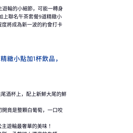
主遊輪的小細節，可能一轉身
加上聯名午茶套餐9道精緻小
程度將成為新一波的約會打卡
道精緻小點加1杯飲品，
雞尾酒杯上，配上新鮮大尾的鮮
切開竟是整顆白葡萄，一口咬
公主遊輪最奢華的美味！