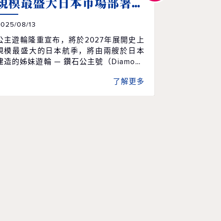
尋夢公
規模最盛大日本市場部署計
首航
畫
2025/03/25
025/08/13
公主遊輪宣
公主遊輪隆重宣布，將於2027年展開史上
（Discove
規模最盛大的日本航季，將由兩艘於日本
啟航，展開
建造的姊妹遊輪 — 鑽石公主號（Diamond
航。該船將
Princess）與藍寶石公主號（Sapphire Pri
了解更多
並依序造訪
ncess）聯袂登場，整個航季將自東京地區
卡威，最終於1
作為母港出發，帶領賓客開啟一場前所未
尋夢公主號
的海上探索之旅。 此次部署亦象徵公主
航程。隨後，
遊輪深耕亞洲市場的重要里程碑，2027年
26年4月
度航季共將推出 78 趟航次，涵蓋50條獨
紐西蘭與南太平洋
特航線、航程天數從7天至28天不等，締造
成為公主遊
公主遊輪歷來在日本地區最完整、最豐富
遊輪，這趟
的部署計畫。2027年3月至12月的日本航
首航，讓來
季，將於2025年8月20日正式開放預訂。
親身體驗公
「即將到來的2027年航季，不僅是規模上
及健康體驗
的擴展，更是一次回歸初心的旅程。」公
主號於20
主遊輪總裁格斯·安托查（Gus Antorcha）
達3,660
表示。「多年來，我們在日本累積了寶貴