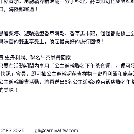
肉襯洋菇蕃茄。用廚藝界新浪潮－分子料理，將墨魚幻化成酥脆
口，海陸都嚐遍！
黑醋栗塔、遊輪造型香草餅乾、香草馬卡龍，個個都點綴上
與味蕾的雙重享受上，喚起最美好的旅行回憶！
會員 史丹利熊、聯名午茶券帶回家
只要在活動期間內享用「公主遊輪聯名下午茶套餐」，便可獲
公主快訊」會員，即可抽公主遊輪超萌吉祥物－史丹利熊和施
公主遊輪臉書活動，將再送出5名公主遊輪x遠東飯店聯名午
的美味！
25 gli@carnival-tw.com