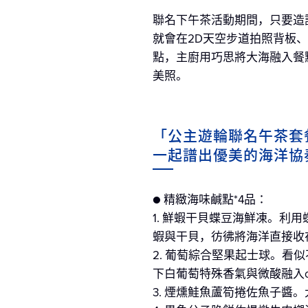
聯名下午茶活動期間，只要造
就會在2D天空步道拍照背板
點，主廚用巧思將大海融入餐
美照。
「公主遊輪聯名午茶套餐
一起譜出優美的海洋協
● 精緻海味鹹點*4品：
1. 鮮蝦干貝蝶豆海鮮凍。
蝦與干貝，彷彿將海洋直接收
2. 葡萄綜合堅果起士球。
下白葡萄特殊香氣與微酸融入c
3. 煙燻鮭魚蘆筍捲佐魚子