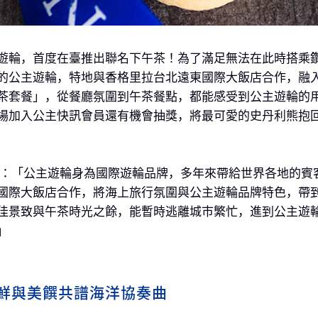
遊輪，首度在臺推出聯名下午茶！為了滿足無法在此時搭乘
的公主遊輪，特地與香格里拉台北遠東國際大飯店合作，融
套餐」，從餐廳氛圍到午茶餐點，都能感受到公主遊輪的用心
場加入公主快訊會員還有機會抽獎，將最可愛的史丹利熊抱
示：「公主遊輪身為國際遊輪品牌，多年來帶給世界各地的賓
國際大飯店合作，將海上旅行氛圍與公主遊輪品牌特色，帶
佳景致與午茶時光之餘，能暫時逃離城市繁忙，進到公主遊
」
鮮與美饌共譜海洋協奏曲