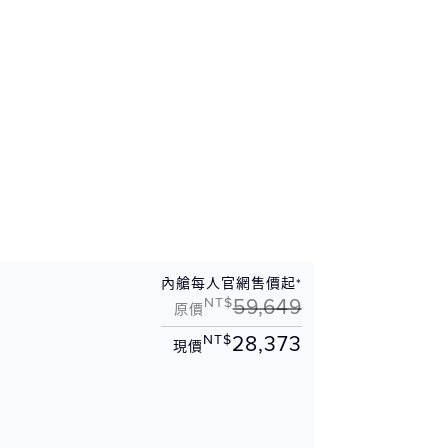
內艙每人官網售價起*
NT$
59,649
原價
NT$
28,373
現價
州