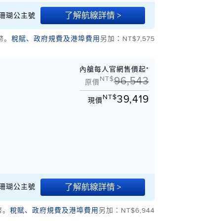
了解航線詳情 >
/20 珊瑚公主號
幣。
稅賦、政府規費及港埠費用
另加：NT$7,575
內艙每人官網售價起*
NT$
96,543
原價
NT$
39,419
現價
聖
了解航線詳情 >
06 珊瑚公主號
幣。
稅賦、政府規費及港埠費用
另加：NT$6,944