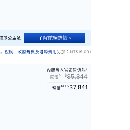
了解航線詳情 >
/21 珊瑚公主號
幣。
稅賦、政府規費及港埠費用
另加：NT$19,031
內艙每人官網售價起*
NT$
85,844
原價
NT$
37,841
現價