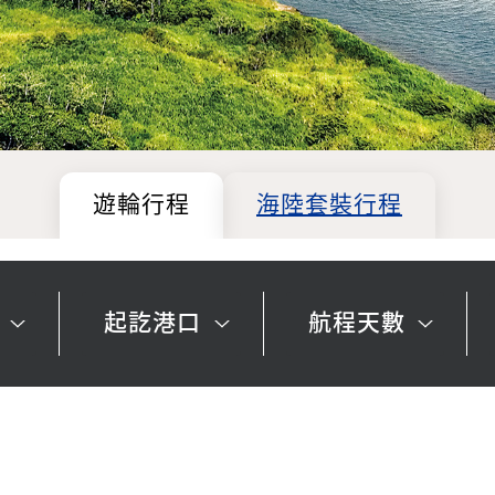
遊輪行程
海陸套裝行程
起訖港口
航程天數