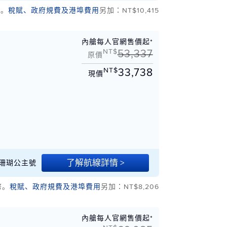
幣。
稅賦、政府規費及港埠費用
另加：NT$10,415
內艙每人官網售價起*
NT$
53,337
原價
NT$
33,738
現價
了解航線詳情 >
/06 珊瑚公主號
幣。
稅賦、政府規費及港埠費用
另加：NT$8,206
內艙每人官網售價起*