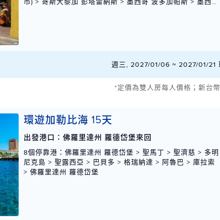
市) > 哥斯大黎加 彭塔雷納斯 > 墨西哥 波多加帕斯 > 墨西哥
瓦杜科 > 墨西哥 瓦亞塔港 > 美國 加州 洛杉磯
週三, 2027/01/06 ~ 2027/01
*定價為雙人房每人價格；新台
環遊加勒比海 15天
出發港口：佛羅里達州 羅德岱堡來回
8個停靠港
：佛羅里達州 羅德岱堡 > 聖馬丁 > 聖濟慈 > 多明
尼克島 > 聖露西亞 > 巴貝多 > 格瑞納達 > 阿魯巴 > 庫拉索
> 佛羅里達州 羅德岱堡