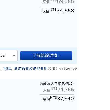
NT$
69,085
原價
NT$
34,558
現價
）
了解航線詳情 >
558
。
稅賦、政府規費及港埠費用
另加：NT$20,199
內艙每人官網售價起*
NT$
74,766
原價
NT$
37,840
現價