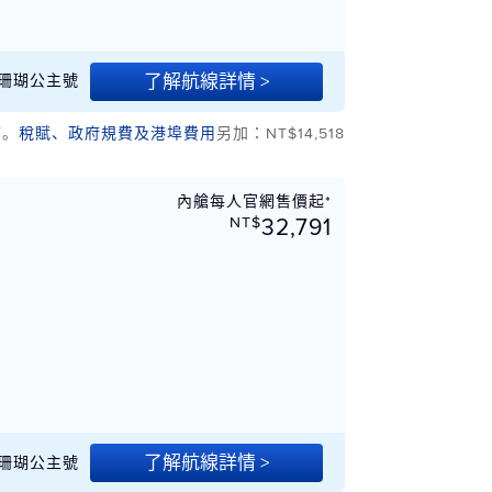
了解航線詳情 >
27 珊瑚公主號
幣。
稅賦、政府規費及港埠費用
另加：NT$14,518
內艙每人官網售價起*
NT$
32,791
了解航線詳情 >
29 珊瑚公主號