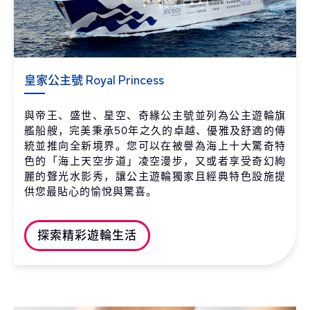
皇家公主號 Royal Princess
與帝王、盛世、星空、奇緣公主號並列為公主遊輪旗
艦船艘，完美秉承50年之久的卓越、優雅及舒適的傳
統並推向全新境界。您可以在被譽為海上十大驚奇特
色的「海上天空步道」凌空漫步，又或者享受奇幻絢
麗的聲光水影秀，讓公主遊輪獨家且經典特色設施提
供您最貼心的愉悅與驚喜。
探索精彩遊輪生活