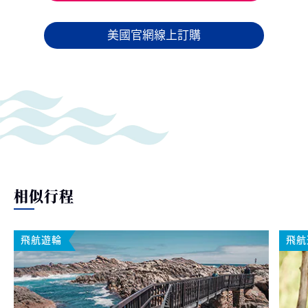
美國官網線上訂購
相似行程
飛航遊輪
飛航