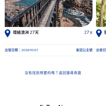
環繞澳洲 27天
27
天
出發日期：2026/10/07
皇冠公主號
出發日期
沒有找到想要的嗎？
返回搜尋頁面