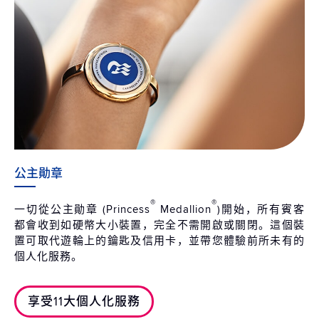
公主勛章
®
®
一切從公主勛章 (Princess
Medallion
)開始，所有賓客
都會收到如硬幣大小裝置，完全不需開啟或關閉。這個裝
置可取代遊輪上的鑰匙及信用卡，並帶您體驗前所未有的
個人化服務。
享受11大個人化服務