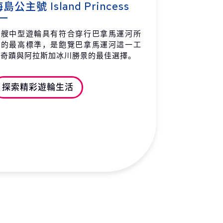
島公主號 Island Princess
拉斯加州 安克拉治 (惠堤爾)
00:30
-
 / 08 / 26 (三)
這艘中型遊輪具有符合穿行巴拿馬運河所
需的最高標準，是飽覽巴拿馬運河這一工
奈公主遊輪野外度假木屋
-
-
程奇蹟與阿拉斯加冰川勝景的最佳選擇。
 / 08 / 26 (三)
奈公主遊輪野外度假木屋
-
-
探索精彩遊輪生活
 / 08 / 27 (四)
河公主遊輪野外度假木屋
-
-
 / 08 / 28 (五)
河公主遊輪野外度假木屋
-
-
 / 08 / 29 (六)
金利山公主遊輪野外度假木
-
-
 / 08 / 30 (日)
奈利公主遊輪野外度假木屋
-
-
 / 08 / 31 (一)