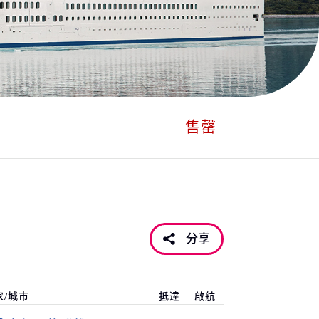
售罄
分享
家/城市
抵達
啟航