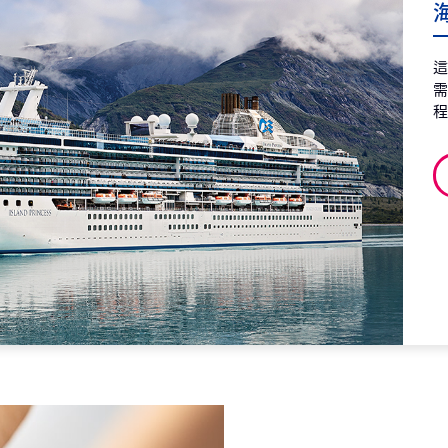
海
第8天
阿
2026
第8天
基
2026
第9天
基
2026
第10天
銅
2026
第11天
銅
2026
第12天
麥
屋
2026
第13天
丹
2026