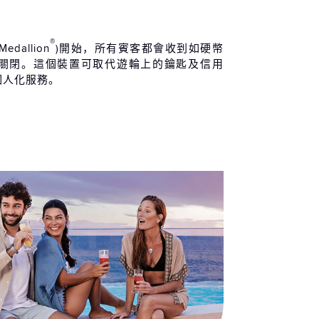
奈利公主遊輪野外度假木屋
13:00
08:00
 / 09 / 01 (二)
®
Medallion
)開始，所有賓客都會收到如硬幣
關閉。這個裝置可取代遊輪上的鑰匙及信用
爾班
-
-
個人化服務。
 / 09 / 02 (三)
爾班 抵達
-
-
 / 09 / 03 (四)