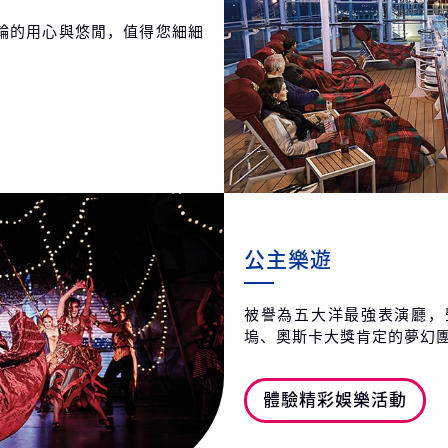
輪的用心與悠閒，值得您細細
公主樂遊
被譽為五大洋最強表演廳，
塢、奧斯卡大獎肯定的夢幻
體驗精彩娛樂活動