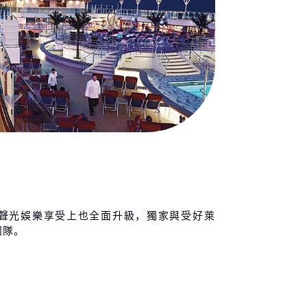
聲光娛樂享受上也全面升級，獨家與受好萊
團隊。