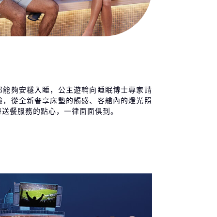
都能夠安穩入睡，公主遊輪向睡眠博士專家請
驗，從全新奢享床墊的觸感、客艙內的燈光照
房送餐服務的點心，一律面面俱到。