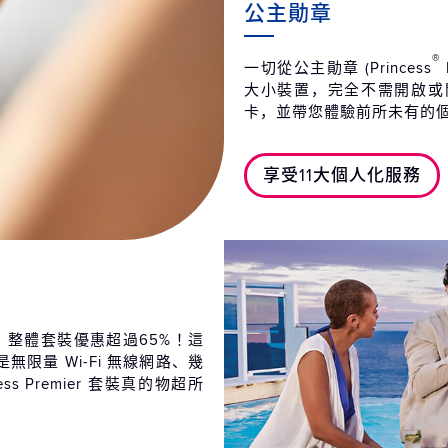
公主勛章
第14天
丹
2026
®
一切從公主勛章 (Princess
大小裝置，完全不需開啟或
第15天
費
卡，並帶您體驗前所未有的
2026
第16天
費
享受11大個人化服務
2026
足，整體套裝優惠超過65%！這
限量 Wi-Fi 無線網路、幾
cess Premier 套裝真的物超所