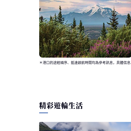
＊港口的途經順序、抵達啟航時間均為參考訊息，具體信息
精彩遊輪生活