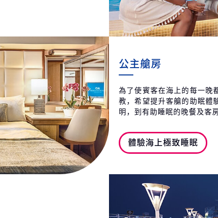
公主艙房
為了使賓客在海上的每一晚
教，希望提升客艙的助眠體
明，到有助睡眠的晚餐及客
體驗海上極致睡眠