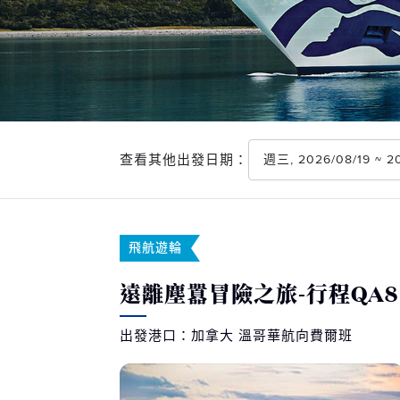
查看其他出發日期：
週三, 2026/08/19 ~
飛航遊輪
遠離塵囂冒險之旅-行程QA8
出發港口：加拿大 溫哥華航向費爾班