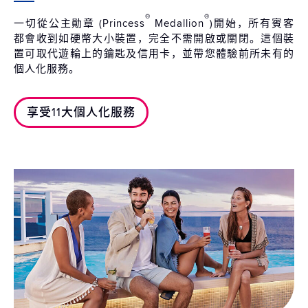
®
®
一切從公主勛章 (Princess
Medallion
)開始，所有賓客
都會收到如硬幣大小裝置，完全不需開啟或關閉。這個裝
置可取代遊輪上的鑰匙及信用卡，並帶您體驗前所未有的
個人化服務。
享受11大個人化服務