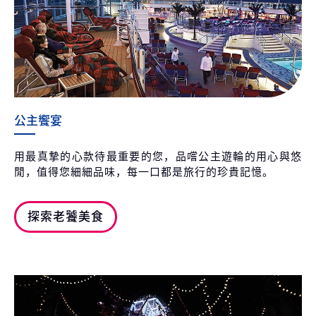
公主饗宴
用最真摯的心款待最重要的您，品嚐公主遊輪的用心與悠
閒，值得您細細品味，每一口都是旅行的珍貴記憶。
探索老饕美食