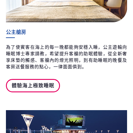
公主艙房
為了使賓客在海上的每一晚都能夠安穩入睡，公主遊輪向
睡眠博士專家請教，希望提升客艙的助眠體驗，從全新奢
享床墊的觸感、客艙內的燈光照明，到有助睡眠的晚餐及
客房送餐服務的點心，一律面面俱到。
體驗海上極致睡眠