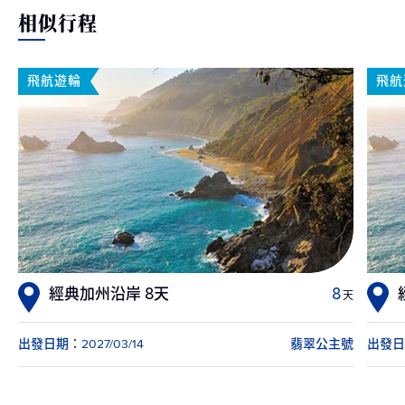
相似行程
飛航遊輪
飛航
經典加州沿岸 8天
8
天
出發日期：2027/03/14
翡翠公主號
出發日期