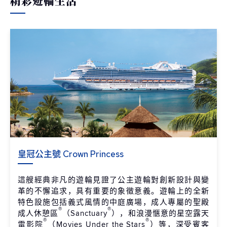
精彩遊輪生活
皇冠公主號 Crown Princess
這艘經典非凡的遊輪見證了公主遊輪對創新設計與變
革的不懈追求，具有重要的象徵意義。遊輪上的全新
特色設施包括義式風情的中庭廣場，成人專屬的聖殿
®
®
成人休憩區
（Sanctuary
），和浪漫愜意的星空露天
®
®
電影院
（Movies Under the Stars
）等，深受賓客