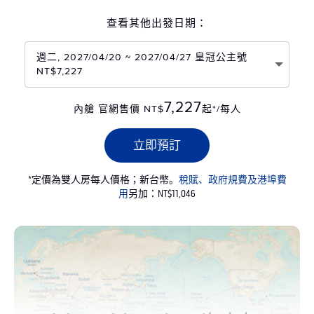
查看其他出發日期：
週二, 2027/04/20 ~ 2027/04/27 皇冠公主號
NT$7,227
7,227
內艙 官網售價 NT$
起*/每人
立即預訂
*定價為雙人房每人價格；新台幣。
稅賦、政府規費及港埠費
用
另加：NT$11,046