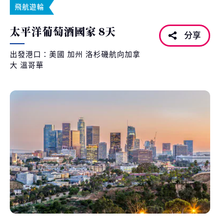
飛航遊輪
太平洋葡萄酒國家 8天
分享
出發港口：美國 加州 洛杉磯航向加拿
大 溫哥華