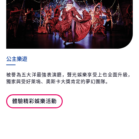
公主樂遊
被譽為五大洋最強表演廳，聲光娛樂享受上也全面升級，
獨家與受好萊塢、奧斯卡大獎肯定的夢幻團隊。
體驗精彩娛樂活動