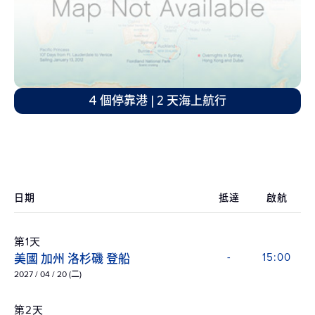
4 個停靠港 | 2 天海上航行
日期
抵達
啟航
第1天
美國 加州 洛杉磯 登船
-
15:00
2027 / 04 / 20 (二)
第2天