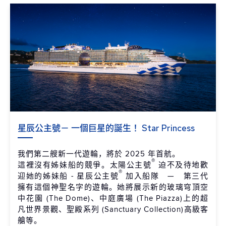
星辰公主號－ 一個巨星的誕生！ Star Princess
我們第二艘新一代遊輪，將於 2025 年首航。
®
這裡沒有姊妹船的競爭。太陽公主號
迫不及待地歡
®
迎她的姊妹船 - 星辰公主號
加入船隊 — 第三代
擁有這個神聖名字的遊輪。她將展示新的玻璃穹頂空
中花園 (The Dome)、中庭廣場 (The Piazza)上的超
凡世界景觀、聖殿系列 (Sanctuary Collection)高級客
艙等。