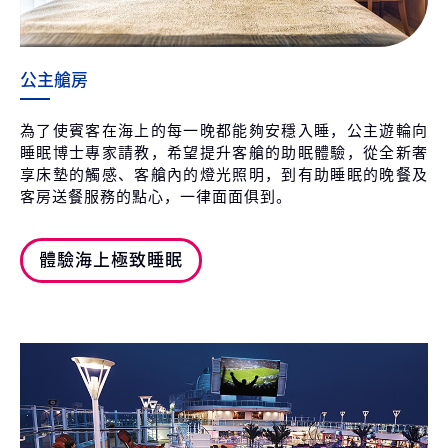
公主艙房
為了使賓客在海上的每一晚都能夠安穩入睡，公主遊輪向
睡眠博士專家請教，希望提升客艙的助眠體驗，從全新奢
享床墊的觸感、客艙內的燈光照明，到有助睡眠的晚餐及
客房送餐服務的點心，一律面面俱到。
體驗海上極致睡眠