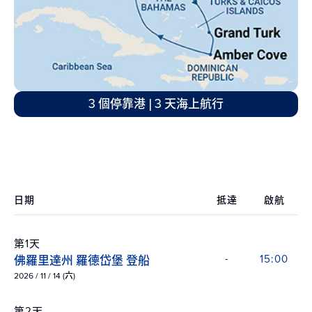
3 個停靠港 | 3 天海上航行
日期
抵達
啟航
第1天
佛羅里達州 羅德岱堡 登船
-
15:00
2026 / 11 / 14 (六)
第2天