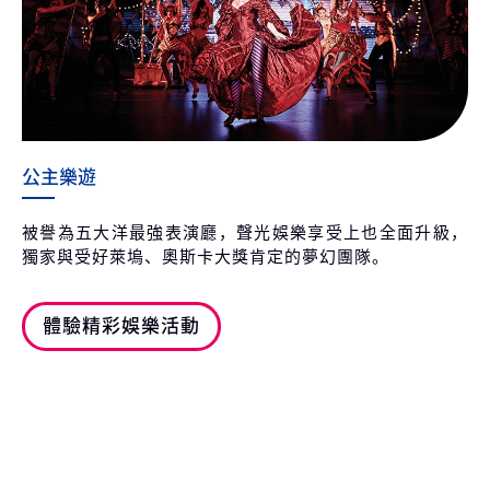
公主樂遊
被譽為五大洋最強表演廳，聲光娛樂享受上也全面升級，
獨家與受好萊塢、奧斯卡大獎肯定的夢幻團隊。
體驗精彩娛樂活動