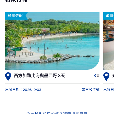
飛航遊輪
飛航
西方加勒比海與墨西哥 8天
8
天
出發日期：2026/10/03
帝王公主號
出發日期