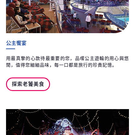
公主饗宴
用最真摯的心款待最重要的您，品嚐公主遊輪的用心與悠
閒，值得您細細品味，每一口都是旅行的珍貴記憶。
探索老饕美食