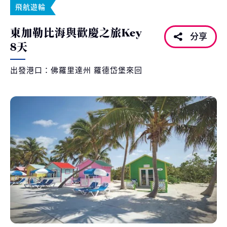
飛航遊輪
東加勒比海與歡慶之旅Key
分享
8天
出發港口：佛羅里達州 羅德岱堡來回