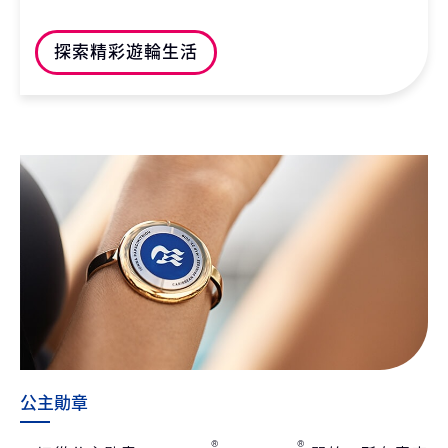
探索精彩遊輪生活
公主勛章
®
®