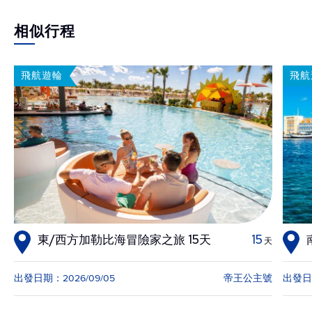
相似行程
飛航遊輪
飛航
東/西方加勒比海冒險家之旅 15天
15
天
出發日期：2026/09/05
帝王公主號
出發日期