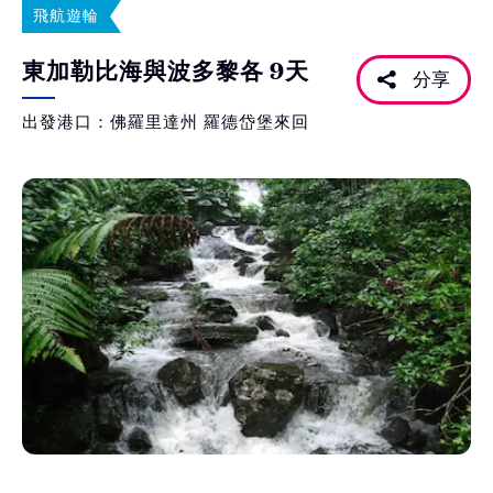
飛航遊輪
東加勒比海與波多黎各 9天
分享
出發港口：佛羅里達州 羅德岱堡來回