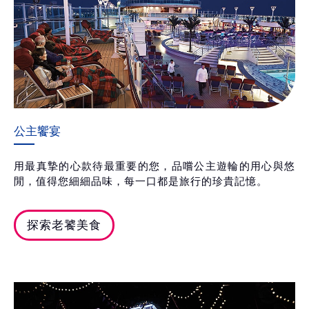
公主饗宴
用最真摯的心款待最重要的您，品嚐公主遊輪的用心與悠
閒，值得您細細品味，每一口都是旅行的珍貴記憶。
探索老饕美食