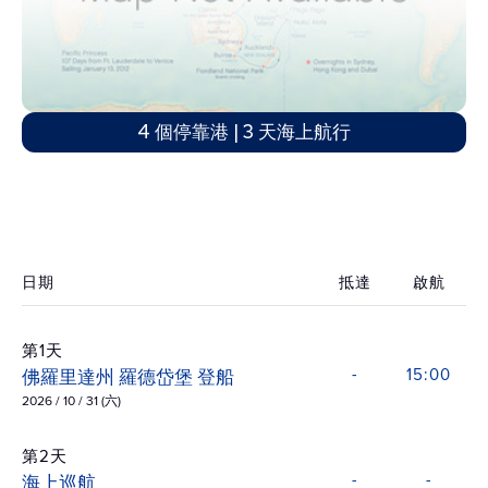
4 個停靠港 | 3 天海上航行
日期
抵達
啟航
第1天
佛羅里達州 羅德岱堡 登船
-
15:00
2026 / 10 / 31 (六)
第2天
海上巡航
-
-