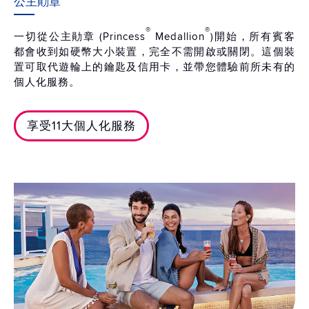
公主勛章
®
®
一切從公主勛章 (Princess
Medallion
)開始，所有賓客
都會收到如硬幣大小裝置，完全不需開啟或關閉。這個裝
置可取代遊輪上的鑰匙及信用卡，並帶您體驗前所未有的
個人化服務。
享受11大個人化服務