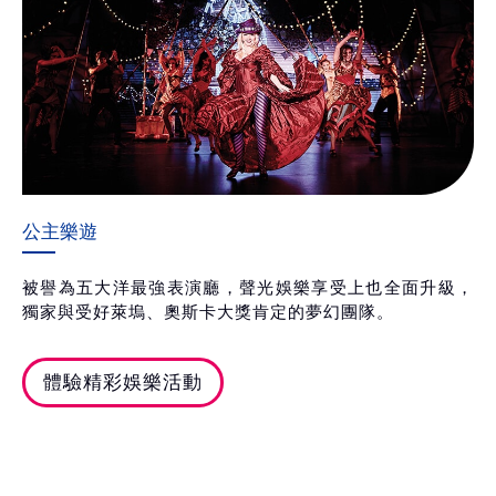
公主樂遊
被譽為五大洋最強表演廳，聲光娛樂享受上也全面升級，
獨家與受好萊塢、奧斯卡大獎肯定的夢幻團隊。
體驗精彩娛樂活動