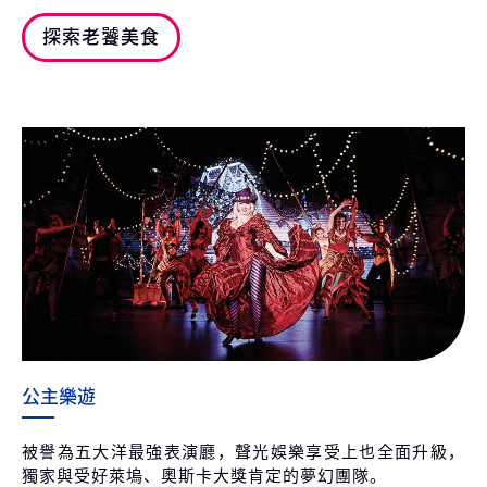
探索老饕美食
公主樂遊
被譽為五大洋最強表演廳，聲光娛樂享受上也全面升級，
獨家與受好萊塢、奧斯卡大獎肯定的夢幻團隊。