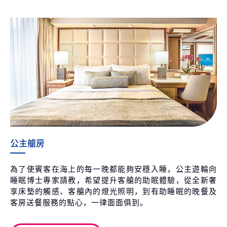
公主艙房
為了使賓客在海上的每一晚都能夠安穩入睡，公主遊輪向
睡眠博士專家請教，希望提升客艙的助眠體驗，從全新奢
享床墊的觸感、客艙內的燈光照明，到有助睡眠的晚餐及
客房送餐服務的點心，一律面面俱到。