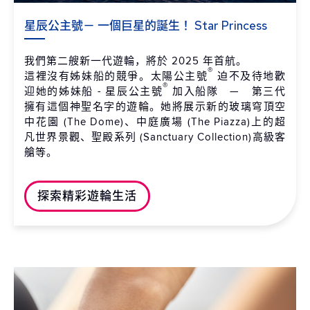
星辰公主號－ 一個巨星的誕生！ Star Princess
我們第二艘新一代遊輪，將於 2025 年首航。
®
這裡沒有姊妹船的競爭。太陽公主號
迫不及待地歡
®
迎她的姊妹船 - 星辰公主號
加入船隊 — 第三代
擁有這個神聖名字的遊輪。她將展示新的玻璃穹頂空
中花園 (The Dome)、中庭廣場 (The Piazza)上的超
凡世界景觀、聖殿系列 (Sanctuary Collection)高級客
艙等。
探索精彩遊輪生活