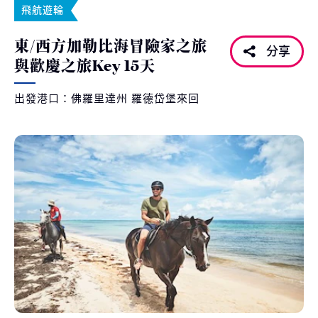
飛航遊輪
東/西方加勒比海冒險家之旅
分享
與歡慶之旅Key 15天
出發港口：佛羅里達州 羅德岱堡來回