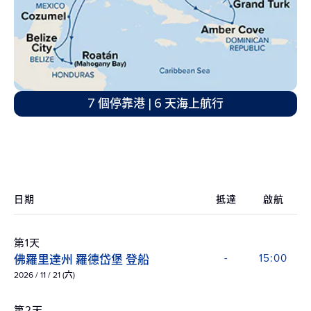
7 個停靠港 | 6 天海上航行
日期
抵達
啟航
第1天
佛羅里達州 羅德岱堡 登船
-
15:00
2026 / 11 / 21 (六)
第2天