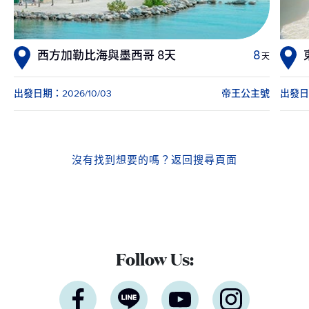
西方加勒比海與墨西哥 8天
8
天
出發日期：2026/10/03
帝王公主號
出發日期
沒有找到想要的嗎？
返回搜尋頁面
Follow Us: