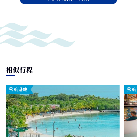
相似行程
飛航遊輪
飛航