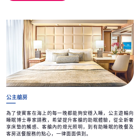
公主艙房
為了使賓客在海上的每一晚都能夠安穩入睡，公主遊輪向
睡眠博士專家請教，希望提升客艙的助眠體驗，從全新奢
享床墊的觸感、客艙內的燈光照明，到有助睡眠的晚餐及
客房送餐服務的點心，一律面面俱到。