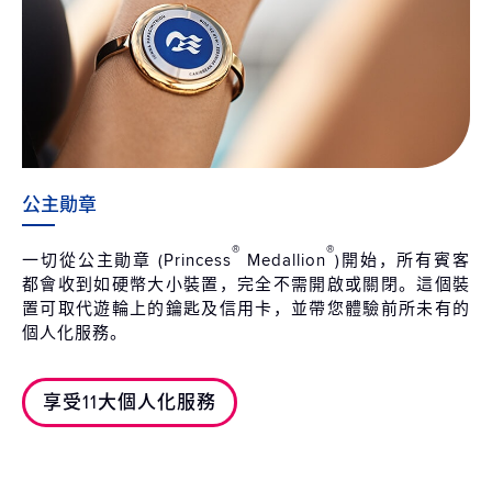
公主勛章
®
®
一切從公主勛章 (Princess
Medallion
)開始，所有賓客
都會收到如硬幣大小裝置，完全不需開啟或關閉。這個裝
置可取代遊輪上的鑰匙及信用卡，並帶您體驗前所未有的
個人化服務。
享受11大個人化服務