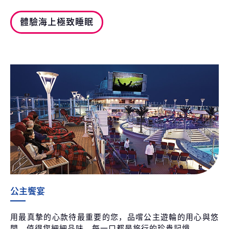
體驗海上極致睡眠
公主饗宴
用最真摯的心款待最重要的您，品嚐公主遊輪的用心與悠
閒，值得您細細品味，每一口都是旅行的珍貴記憶。