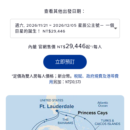
查看其他出發日期：
週六, 2026/11/21 ~ 2026/12/05 星辰公主號－ 一個
巨星的誕生！ NT$29,446
29,446
內艙 官網售價 NT$
起*/每人
立即預訂
*定價為雙人房每人價格；新台幣。
稅賦、政府規費及港埠費
用
另加：NT$10,573