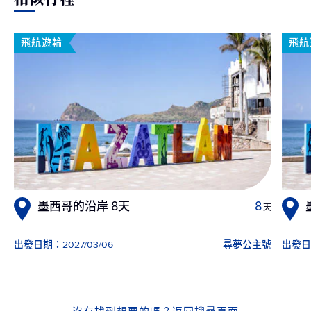
飛航遊輪
飛航
墨西哥的沿岸 8天
8
天
出發日期：2027/03/06
尋夢公主號
出發日期