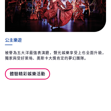
公主樂遊
被譽為五大洋最強表演廳，聲光娛樂享受上也全面升級，
獨家與受好萊塢、奧斯卡大獎肯定的夢幻團隊。
體驗精彩娛樂活動