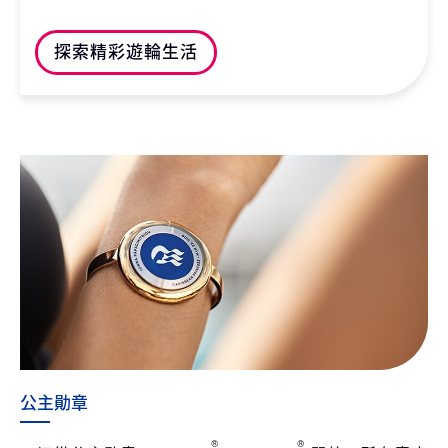
探索精彩遊輪生活
公主勛章
®
®