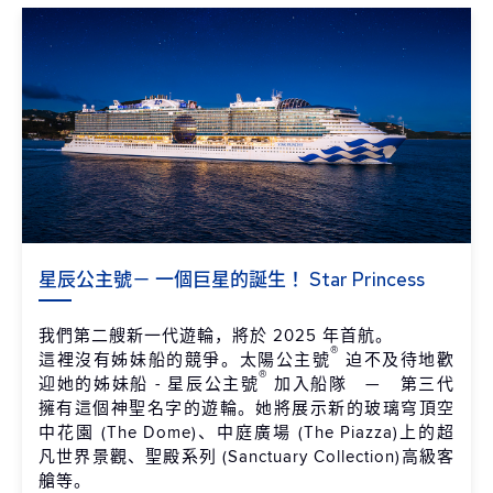
星辰公主號－ 一個巨星的誕生！ Star Princess
我們第二艘新一代遊輪，將於 2025 年首航。
®
這裡沒有姊妹船的競爭。太陽公主號
迫不及待地歡
®
迎她的姊妹船 - 星辰公主號
加入船隊 — 第三代
擁有這個神聖名字的遊輪。她將展示新的玻璃穹頂空
中花園 (The Dome)、中庭廣場 (The Piazza)上的超
凡世界景觀、聖殿系列 (Sanctuary Collection)高級客
艙等。