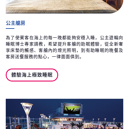
公主艙房
為了使賓客在海上的每一晚都能夠安穩入睡，公主遊輪向
睡眠博士專家請教，希望提升客艙的助眠體驗，從全新奢
享床墊的觸感、客艙內的燈光照明，到有助睡眠的晚餐及
客房送餐服務的點心，一律面面俱到。
體驗海上極致睡眠