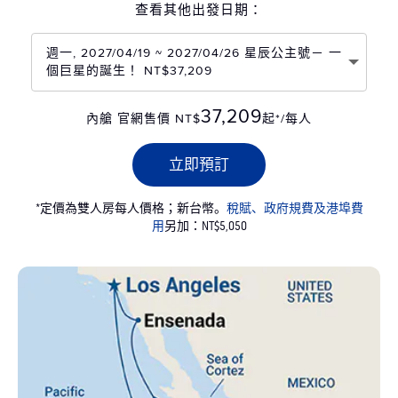
查看其他出發日期：
週一, 2027/04/19 ~ 2027/04/26 星辰公主號－ 一
個巨星的誕生！ NT$37,209
37,209
內艙 官網售價 NT$
起*/每人
立即預訂
*定價為雙人房每人價格；新台幣。
稅賦、政府規費及港埠費
用
另加：NT$5,050