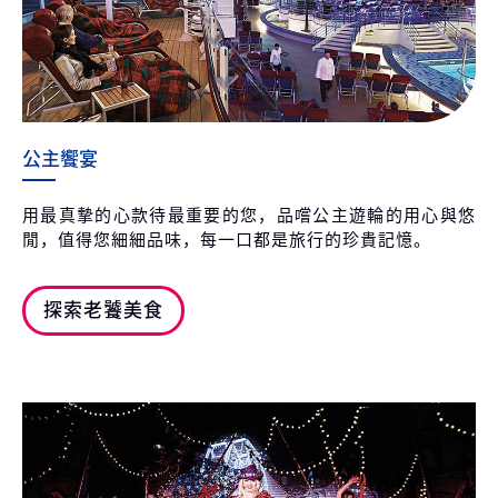
公主饗宴
用最真摯的心款待最重要的您，品嚐公主遊輪的用心與悠
閒，值得您細細品味，每一口都是旅行的珍貴記憶。
探索老饕美食