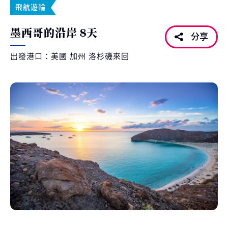
飛航遊輪
墨西哥的沿岸 8天
分享
出發港口：美國 加州 洛杉磯來回