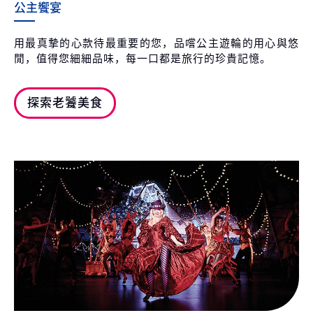
公主饗宴
用最真摯的心款待最重要的您，品嚐公主遊輪的用心與悠
閒，值得您細細品味，每一口都是旅行的珍貴記憶。
探索老饕美食