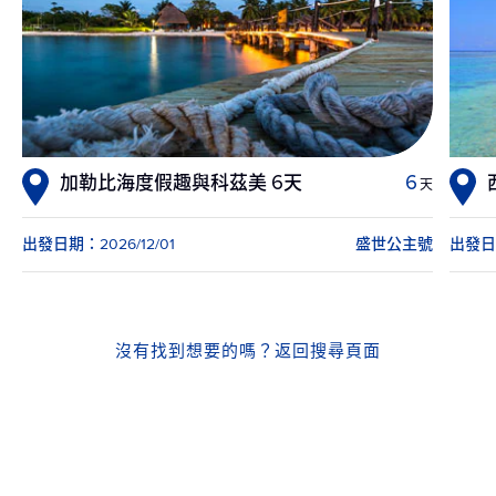
加勒比海度假趣與科茲美 6天
6
天
出發日期：2026/12/01
盛世公主號
出發日期
沒有找到想要的嗎？
返回搜尋頁面