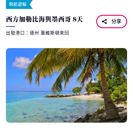
飛航遊輪
西方加勒比海與墨西哥 8天
分享
出發港口：德州 蓋維斯頓來回