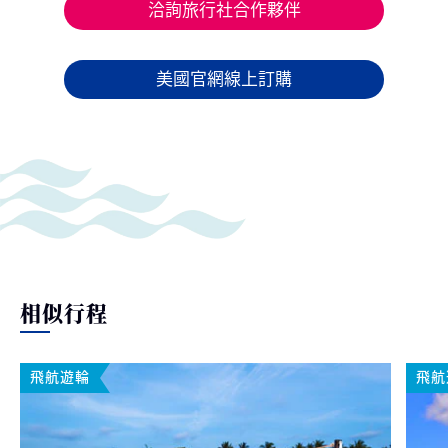
洽詢旅行社合作夥伴
美國官網線上訂購
相似行程
飛航遊輪
飛航