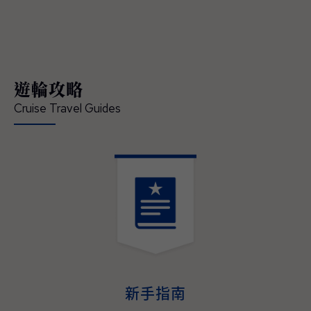
領賓客深入體驗在地文化、串聯當地經典的節
慶盛事，開啟一場橫跨亞洲、令人難忘的精彩
旅程 — 現已正式開放預訂。 「這是我們前所
未有最具沉浸式體驗的日本航季，也精準回應
現今賓客對深度旅遊體驗的渴望」，公主遊輪
遊輪攻略
首席商務官吉姆·貝拉（Jim Berra）表示，「鑽
石公主號（Diamond Princess）與藍寶石公主
Cruise Travel Guides
號（Sapphire Princess）將首度以東京為母港
營運，並精心規劃深夜啟航，讓賓客能全程參
與日本最具代表性的夏季祭典，更橫跨日本四
大本島、涵蓋櫻花與紅葉季節的航程，為賓客
提供前所未有的機會，深入體驗日本的文化精
髓、美食魅力與傳統底蘊。並延伸規劃造訪多
個國家、航程天數更長且目的地更豐富的東南
亞航程，讓整趟旅遊不管在深度、規模與道地
演。
體驗，均創下了該地區航程體驗的新標杆。」
2027–2028年日本與東南亞航程現已開放預
訂，即日起至2026年05月31日（週日）截
止，臺灣賓客預訂可享每間最高800美元即時
新手指南
優惠折扣與免費客艙升等，公主會員還可享每