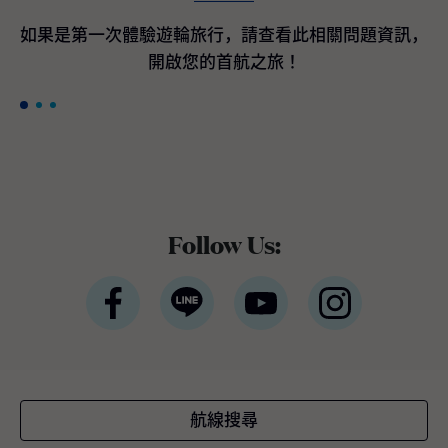
間客艙最高200美元加碼即時優惠折扣*。 *條
款與條件適用公主遊輪宣佈訂購航海者等級遊
如果是第一次體驗遊輪旅行，請查看此相關問題資訊，
輪作為國際豪華遊輪領導品牌的公主遊輪，隸
開啟您的首航之旅！
屬於全球最大休閒旅遊公司嘉年華集團，於近
期宣布與義大利芬坎蒂尼（Fincantieri）造船
廠簽署三項全新造船協議，將採用新一代平台
設計，以進一步提升品牌既有的世界級度假體
驗。三艘新遊輪預計分別於2035年下半年、2
038年及2039年交付。 三艘全新旗艦將融合公
主遊輪最受賓客喜愛且口碑卓越的經典體驗與
設施，同時全面重新設計戶外甲板、客艙與中
Follow Us:
庭廣場 （Piazza），以貼近全球賓客需求與多
元航線布局。將延續屢獲殊榮的環球等級架
構，並持續引進最新的賓客服務系統與航海科
技。如同廣受好評的太陽公主號（Sun Princes
s）與星辰公主號（Star Princess），航海者等
級旗艦將採用雙燃料動力設計，以液態天然氣
（LNG）為主要燃料，此為目前最先進的燃料
技術之一，不僅可有效降低溫室氣體排放，亦
航線搜尋
較傳統船用燃料顯著減少空氣污染。這三艘新
遊輪將成為公主遊輪船隊中載客量最大的遊