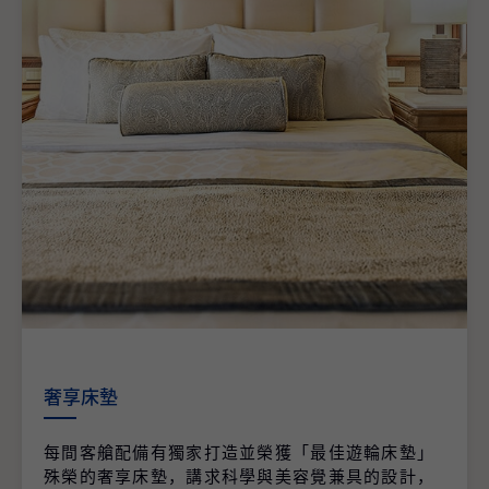
奢享床墊
每間客艙配備有獨家打造並榮獲「最佳遊輪床墊」
殊榮的奢享床墊，講求科學與美容覺兼具的設計，