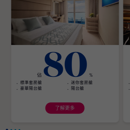
80
佔
%
標準套房艙
迷你套房艙
豪華陽台艙
陽台艙
了解更多