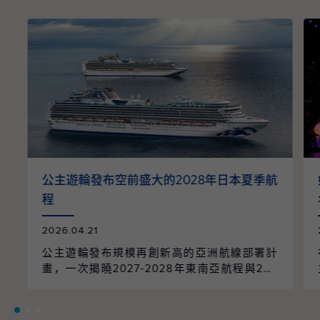
公主遊輪發布空前盛大的2028年日本夏季航
程
2026.04.21
公主遊輪發布規模再創新高的亞洲航線部署計
畫，一次揭曉2027-2028年東南亞航程與202
8年日本航季的全面整合。整個航季共規劃96
個航次、61個精選行程，橫跨9個國家、55個
目的地，並由兩艘遊輪以日本為母港營運，帶