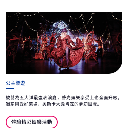
公主樂遊
被譽為五大洋最強表演廳，聲光娛樂享受上也全面升級，
獨家與受好萊塢、奧斯卡大獎肯定的夢幻團隊。
體驗精彩娛樂活動