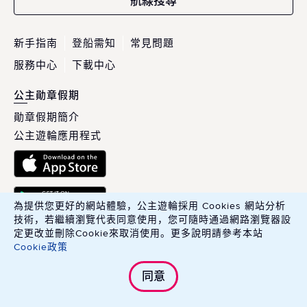
航線搜尋
新手指南
登船需知
常見問題
服務中心
下載中心
公主勛章假期
勛章假期簡介
公主遊輪應用程式
為提供您更好的網站體驗，公主遊輪採用 Cookies 網站分析
技術，若繼續瀏覽代表同意使用，您可隨時通過網路瀏覽器設
定更改並刪除Cookie來取消使用。更多說明請參考本站
Cookie政策
英商康年華旅行社股份有限公司臺灣分公司 Carnival PLC, Taiwan
同意
Branch.
綜合旅行業交觀綜字 215100 號．旅行業品保協會會員編號 北 2783 號
Copyright © 2025 Carnival PLC, Taiwan Branch. All Rights Reserved.