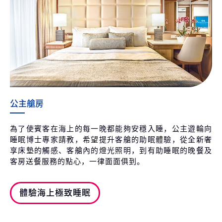
公主艙房
為了使賓客在海上的每一晚都能夠安穩入睡，公主遊輪向
睡眠博士專家請教，希望提升客艙的助眠體驗，從全新奢
享床墊的觸感、客艙內的燈光照明，到有助睡眠的晚餐及
客房送餐服務的點心，一律面面俱到。
體驗海上極致睡眠