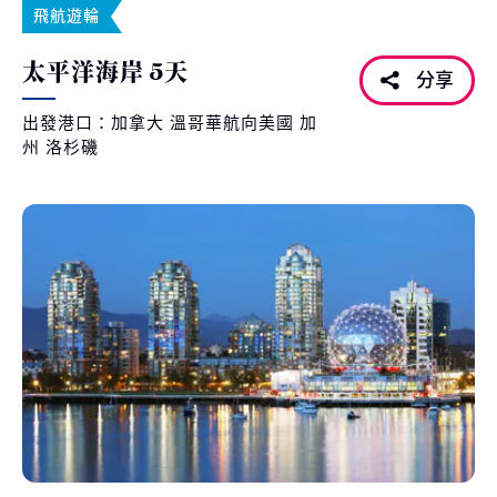
飛航遊輪
太平洋海岸 5天
分享
出發港口：加拿大 溫哥華航向美國 加
州 洛杉磯