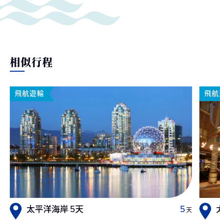
相似行程
飛航遊輪
飛航
太平洋海岸 5天
5
天