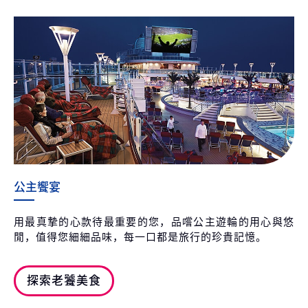
公主饗宴
用最真摯的心款待最重要的您，品嚐公主遊輪的用心與悠
閒，值得您細細品味，每一口都是旅行的珍貴記憶。
探索老饕美食