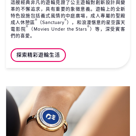
這艘經典非凡的遊輪見證了公主遊輪對創新設計與變
革的不懈追求，具有重要的象徵意義。遊輪上的全新
特色設施包括義式風情的中庭廣場，成人專屬的聖殿
®
®
成人休憩區
（Sanctuary
），和浪漫愜意的星空露天
®
®
電影院
（Movies Under the Stars
）等，深受賓客
們的喜愛。
探索精彩遊輪生活