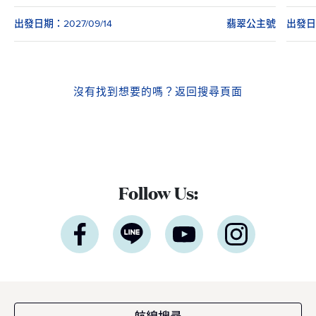
出發日期：2027/09/14
翡翠公主號
出發日期
沒有找到想要的嗎？
返回搜尋頁面
Follow Us: