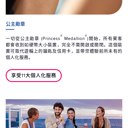
公主勛章
®
®
一切從公主勛章 (Princess
Medallion
)開始，所有賓客
都會收到如硬幣大小裝置，完全不需開啟或關閉。這個裝
置可取代遊輪上的鑰匙及信用卡，並帶您體驗前所未有的
個人化服務。
享受11大個人化服務