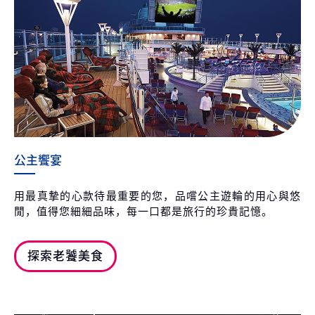
公主饗宴
用最真摯的心款待最重要的您，品嚐公主遊輪的用心與悠
閒，值得您細細品味，每一口都是旅行的珍貴記憶。
探索老饕美食