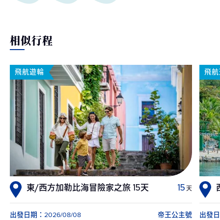
相似行程
飛航遊輪
飛航
東/西方加勒比海冒險家之旅 15天
15
天
出發日期：2026/08/08
帝王公主號
出發日期