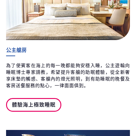
公主艙房
為了使賓客在海上的每一晚都能夠安穩入睡，公主遊輪向
睡眠博士專家請教，希望提升客艙的助眠體驗，從全新奢
享床墊的觸感、客艙內的燈光照明，到有助睡眠的晚餐及
客房送餐服務的點心，一律面面俱到。
體驗海上極致睡眠