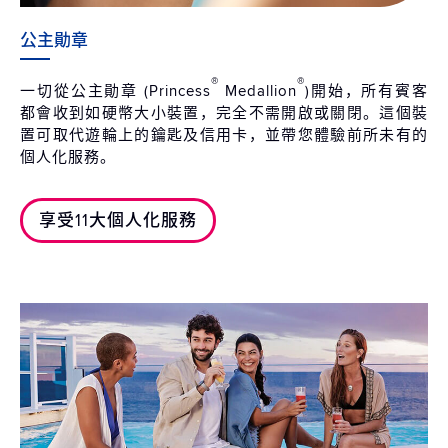
公主勛章
®
®
一切從公主勛章 (Princess
Medallion
)開始，所有賓客
都會收到如硬幣大小裝置，完全不需開啟或關閉。這個裝
置可取代遊輪上的鑰匙及信用卡，並帶您體驗前所未有的
個人化服務。
享受11大個人化服務