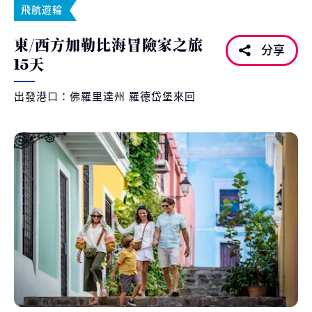
飛航遊輪
東/西方加勒比海冒險家之旅
分享
15天
出發港口：佛羅里達州 羅德岱堡來回