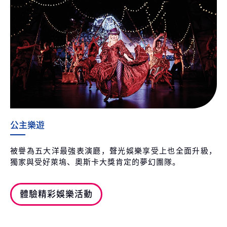
公主樂遊
被譽為五大洋最強表演廳，聲光娛樂享受上也全面升級，
獨家與受好萊塢、奧斯卡大獎肯定的夢幻團隊。
體驗精彩娛樂活動