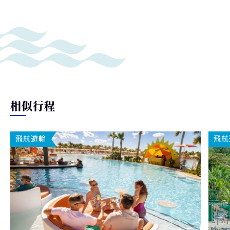
相似行程
飛航遊輪
飛航