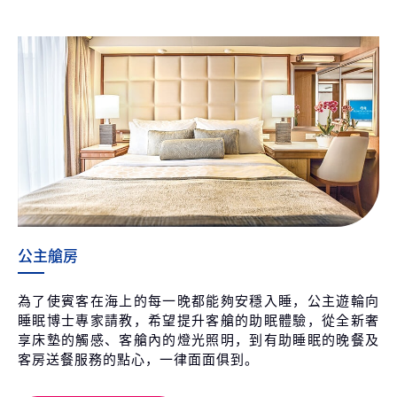
公主艙房
為了使賓客在海上的每一晚都能夠安穩入睡，公主遊輪向
睡眠博士專家請教，希望提升客艙的助眠體驗，從全新奢
享床墊的觸感、客艙內的燈光照明，到有助睡眠的晚餐及
客房送餐服務的點心，一律面面俱到。