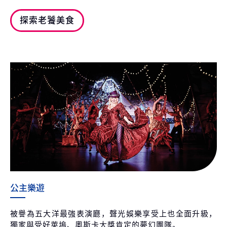
探索老饕美食
公主樂遊
被譽為五大洋最強表演廳，聲光娛樂享受上也全面升級，
獨家與受好萊塢、奧斯卡大獎肯定的夢幻團隊。