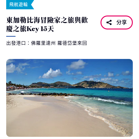
飛航遊輪
東加勒比海冒險家之旅與歡
分享
慶之旅Key 15天
出發港口：佛羅里達州 羅德岱堡來回