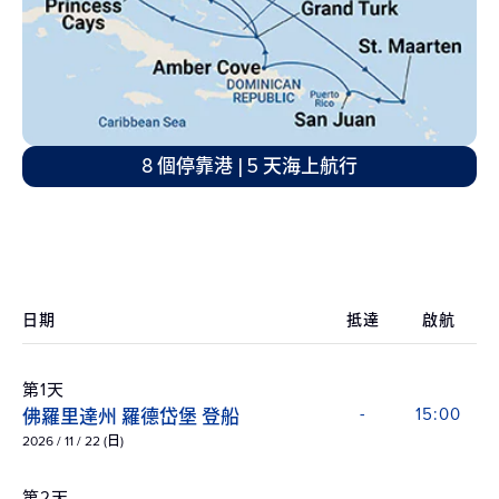
8 個停靠港 | 5 天海上航行
日期
抵達
啟航
第1天
佛羅里達州 羅德岱堡 登船
-
15:00
2026 / 11 / 22 (日)
第2天