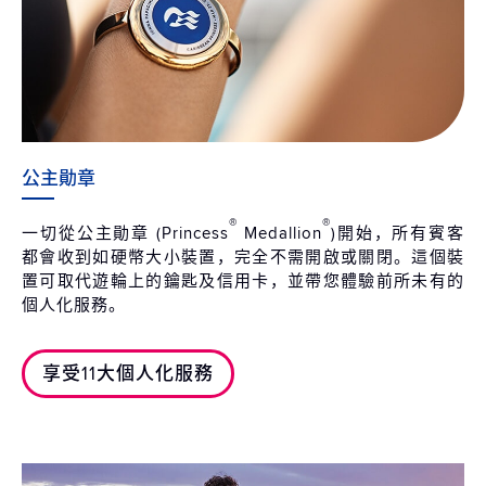
公主勛章
®
®
一切從公主勛章 (Princess
Medallion
)開始，所有賓客
都會收到如硬幣大小裝置，完全不需開啟或關閉。這個裝
置可取代遊輪上的鑰匙及信用卡，並帶您體驗前所未有的
個人化服務。
享受11大個人化服務