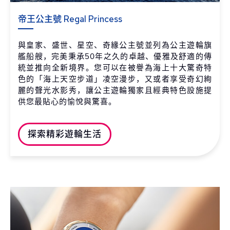
帝王公主號 Regal Princess
與皇家、盛世、星空、奇緣公主號並列為公主遊輪旗
艦船艘，完美秉承50年之久的卓越、優雅及舒適的傳
統並推向全新境界。您可以在被譽為海上十大驚奇特
色的「海上天空步道」凌空漫步，又或者享受奇幻絢
麗的聲光水影秀，讓公主遊輪獨家且經典特色設施提
供您最貼心的愉悅與驚喜。
探索精彩遊輪生活