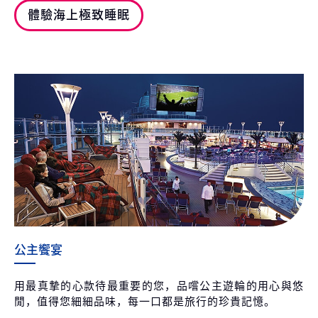
體驗海上極致睡眠
公主饗宴
用最真摯的心款待最重要的您，品嚐公主遊輪的用心與悠
閒，值得您細細品味，每一口都是旅行的珍貴記憶。