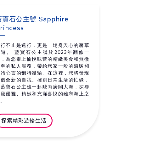
拿大 夏洛特鎮
-
17:00
 / 09 / 10 (四)
藍寶石公主號 Sapphire
rincess
上巡航
-
-
 / 09 / 11 (五)
旅行不止是遠行，更是一場身與心的奢華
拿大 夏格內
08:00
17:30
暢遊。 藍寶石公主號於2023年翻修一
 / 09 / 12 (六)
新，為您奉上愉悅味蕾的精緻美食和無微
拿大 魁北克市 抵達
07:00
-
不至的私人服務，帶給您家一般的溫暖和
 / 09 / 13 (日)
陶冶心靈的獨特體驗。在這裡，您將發現
一個全新的自我。揮別日常生活的忙碌，
同藍寶石公主號一起駛向廣闊大海，探尋
一段優雅、精緻和充滿喜悅的難忘海上之
旅。
探索精彩遊輪生活