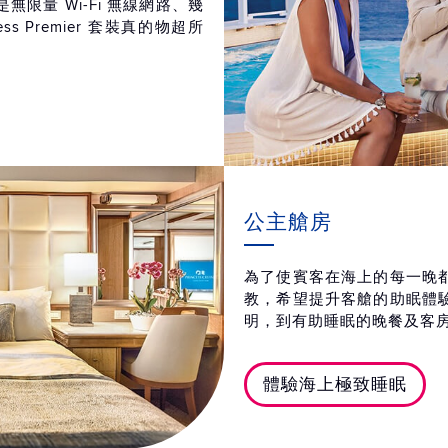
限量 Wi-Fi 無線網路、幾
cess Premier 套裝真的物超所
公主艙房
為了使賓客在海上的每一晚
教，希望提升客艙的助眠體
明，到有助睡眠的晚餐及客
體驗海上極致睡眠