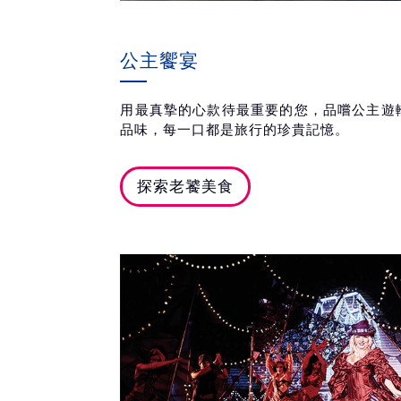
公主饗宴
用最真摯的心款待最重要的您，品嚐公主遊
品味，每一口都是旅行的珍貴記憶。
探索老饕美食