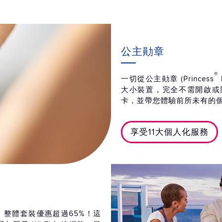
公主勛章
®
一切從公主勛章 (Princess
大小裝置，完全不需開啟或
卡，並帶您體驗前所未有的
享受11大個人化服務
足，整體套裝優惠超過65%！這