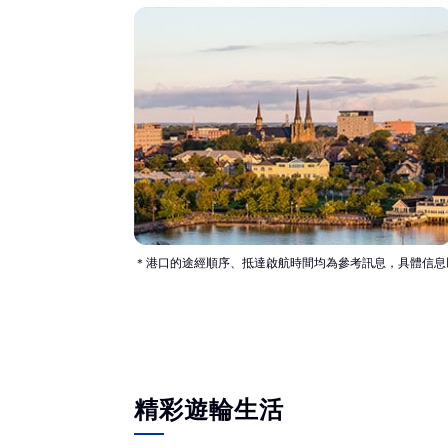
＊港口的途經順序、抵達啟航時間均為參考訊息，具體信息
精彩遊輪生活