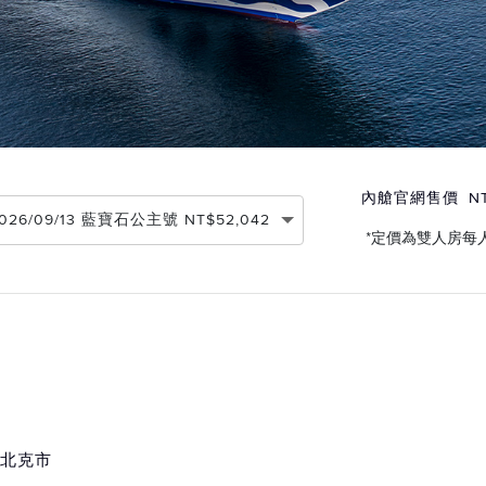
內艙官網售價
N
 2026/09/13 藍寶石公主號 NT$52,042
*定價為雙人房每
魁北克市