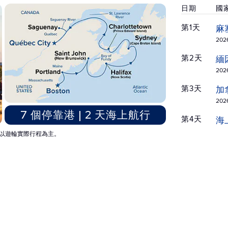
日期
國
第1天
麻
2026
第2天
緬
2026
第3天
加
2026
7 個停靠港 | 2 天海上航行
第4天
海
2026
以遊輪實際行程為主。
第5天
加
2026
第6天
加
2026
第7天
加
2026