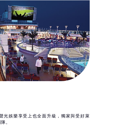
聲光娛樂享受上也全面升級，獨家與受好萊
團隊。