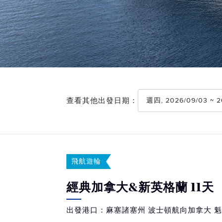
查看其他出發日期：
週四, 2026/09/03 ~
飛航遊輪
經典加拿大&新英格蘭 11天
出發港口：麻塞諸塞州 波士頓航向加拿大 