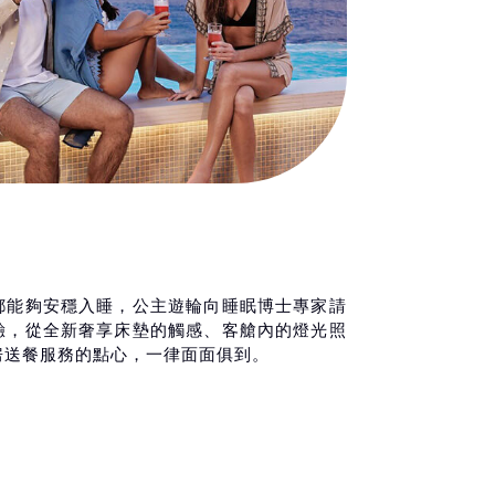
都能夠安穩入睡，公主遊輪向睡眠博士專家請
驗，從全新奢享床墊的觸感、客艙內的燈光照
房送餐服務的點心，一律面面俱到。