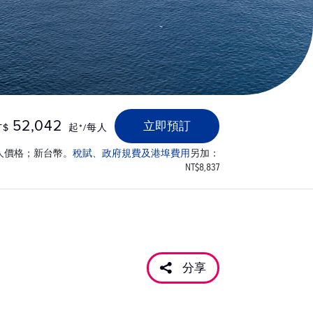
52,042
立即預訂
T$
起*/每人
人價格；新台幣。
稅賦、政府規費及港埠費用
另加：
NT$8,837
分享