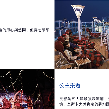
輪的用心與悠閒，值得您細細
公主樂遊
被譽為五大洋最強表演廳，
塢、奧斯卡大獎肯定的夢幻