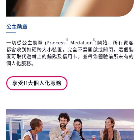
公主勛章
®
®
一切從公主勛章 (Princess
Medallion
)開始，所有賓客
都會收到如硬幣大小裝置，完全不需開啟或關閉。這個裝
置可取代遊輪上的鑰匙及信用卡，並帶您體驗前所未有的
個人化服務。
享受11大個人化服務