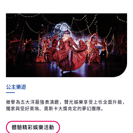
公主樂遊
被譽為五大洋最強表演廳，聲光娛樂享受上也全面升級，
獨家與受好萊塢、奧斯卡大獎肯定的夢幻團隊。
體驗精彩娛樂活動