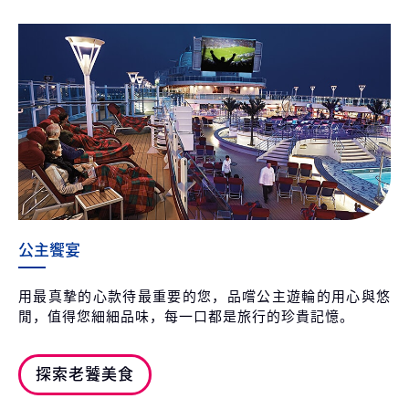
公主饗宴
用最真摯的心款待最重要的您，品嚐公主遊輪的用心與悠
閒，值得您細細品味，每一口都是旅行的珍貴記憶。
探索老饕美食