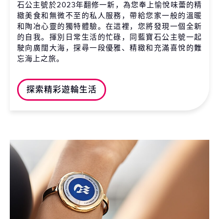
石公主號於2023年翻修一新，為您奉上愉悅味蕾的精
緻美食和無微不至的私人服務，帶給您家一般的溫暖
和陶冶心靈的獨特體驗。在這裡，您將發現一個全新
的自我。揮別日常生活的忙碌，同藍寶石公主號一起
駛向廣闊大海，探尋一段優雅、精緻和充滿喜悅的難
忘海上之旅。
探索精彩遊輪生活