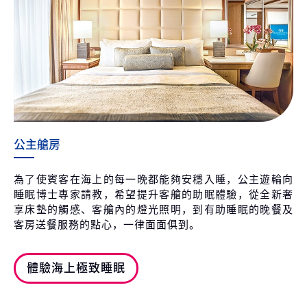
公主艙房
為了使賓客在海上的每一晚都能夠安穩入睡，公主遊輪向
睡眠博士專家請教，希望提升客艙的助眠體驗，從全新奢
享床墊的觸感、客艙內的燈光照明，到有助睡眠的晚餐及
客房送餐服務的點心，一律面面俱到。
體驗海上極致睡眠