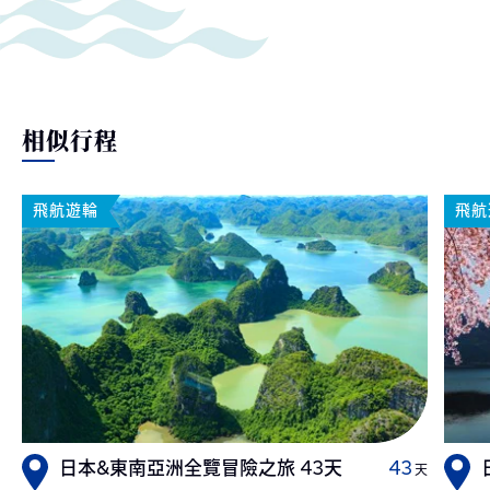
相似行程
飛航遊輪
飛航
日本&東南亞洲全覽冒險之旅 43天
43
天