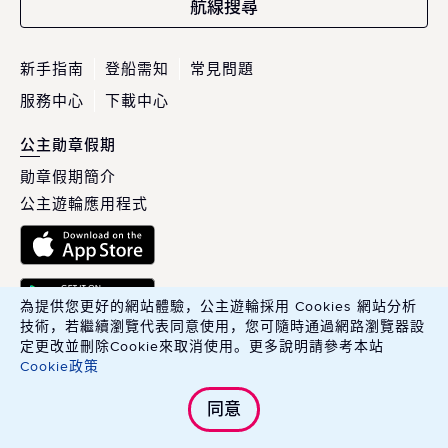
航線搜尋
新手指南
登船需知
常見問題
服務中心
下載中心
公主勛章假期
勛章假期簡介
公主遊輪應用程式
為提供您更好的網站體驗，公主遊輪採用 Cookies 網站分析
技術，若繼續瀏覽代表同意使用，您可隨時通過網路瀏覽器設
定更改並刪除Cookie來取消使用。更多說明請參考本站
Cookie政策
英商康年華旅行社股份有限公司臺灣分公司 Carnival PLC, Taiwan
同意
Branch.
綜合旅行業交觀綜字 215100 號．旅行業品保協會會員編號 北 2783 號