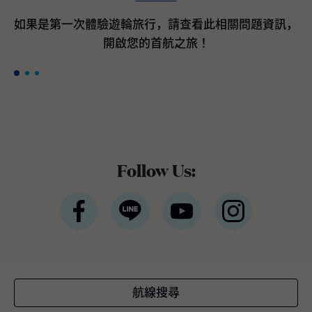
間客艙最高200美元加碼即時優惠折扣*。 *條
款與條件適用公主遊輪宣佈訂購航海者等級遊
如果是第一次體驗遊輪旅行，請查看此相關問題資訊，
輪作為國際豪華遊輪領導品牌的公主遊輪，隸
開啟您的首航之旅！
屬於全球最大休閒旅遊公司嘉年華集團，於近
期宣布與義大利芬坎蒂尼（Fincantieri）造船
廠簽署三項全新造船協議，將採用新一代平台
設計，以進一步提升品牌既有的世界級度假體
驗。三艘新遊輪預計分別於2035年下半年、2
038年及2039年交付。 三艘全新旗艦將融合公
主遊輪最受賓客喜愛且口碑卓越的經典體驗與
設施，同時全面重新設計戶外甲板、客艙與中
Follow Us:
庭廣場 （Piazza），以貼近全球賓客需求與多
元航線布局。將延續屢獲殊榮的環球等級架
構，並持續引進最新的賓客服務系統與航海科
技。如同廣受好評的太陽公主號（Sun Princes
s）與星辰公主號（Star Princess），航海者等
級旗艦將採用雙燃料動力設計，以液態天然氣
（LNG）為主要燃料，此為目前最先進的燃料
技術之一，不僅可有效降低溫室氣體排放，亦
航線搜尋
較傳統船用燃料顯著減少空氣污染。這三艘新
遊輪將成為公主遊輪船隊中載客量最大的遊