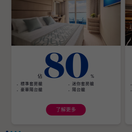
80
佔
%
標準套房艙
迷你套房艙
豪華陽台艙
陽台艙
了解更多