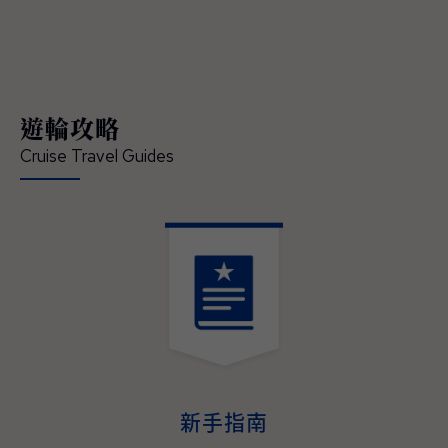
領賓客深入體驗在地文化、串聯當地經典的節
慶盛事，開啟一場橫跨亞洲、令人難忘的精彩
旅程 — 現已正式開放預訂。 「這是我們前所
未有最具沉浸式體驗的日本航季，也精準回應
現今賓客對深度旅遊體驗的渴望」，公主遊輪
遊輪攻略
首席商務官吉姆·貝拉（Jim Berra）表示，「鑽
石公主號（Diamond Princess）與藍寶石公主
Cruise Travel Guides
號（Sapphire Princess）將首度以東京為母港
營運，並精心規劃深夜啟航，讓賓客能全程參
與日本最具代表性的夏季祭典，更橫跨日本四
大本島、涵蓋櫻花與紅葉季節的航程，為賓客
提供前所未有的機會，深入體驗日本的文化精
髓、美食魅力與傳統底蘊。並延伸規劃造訪多
個國家、航程天數更長且目的地更豐富的東南
亞航程，讓整趟旅遊不管在深度、規模與道地
演。
體驗，均創下了該地區航程體驗的新標杆。」
2027–2028年日本與東南亞航程現已開放預
訂，即日起至2026年05月31日（週日）截
止，臺灣賓客預訂可享每間最高800美元即時
新手指南
優惠折扣與免費客艙升等，公主會員還可享每