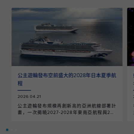
公主遊輪發布空前盛大的2028年日本夏季航
程
2026.04.21
公主遊輪發布規模再創新高的亞洲航線部署計
畫，一次揭曉2027-2028年東南亞航程與202
8年日本航季的全面整合。整個航季共規劃96
個航次、61個精選行程，橫跨9個國家、55個
目的地，並由兩艘遊輪以日本為母港營運，帶