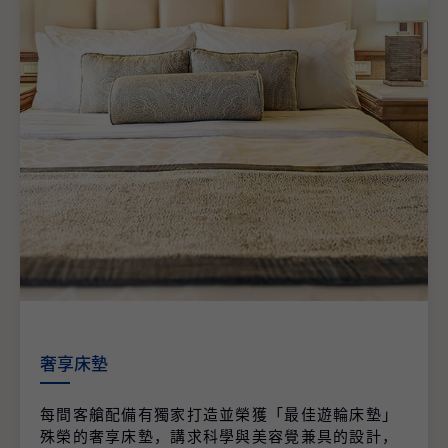
奢享床墊
每間客艙配備有獨家打造並榮獲「最佳遊輪床墊」
殊榮的奢享床墊，講求科學與美容覺兼具的設計，