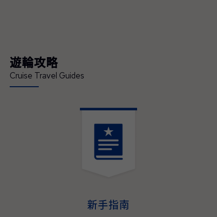
領賓客深入體驗在地文化、串聯當地經典的節
慶盛事，開啟一場橫跨亞洲、令人難忘的精彩
旅程 — 現已正式開放預訂。 「這是我們前所
未有最具沉浸式體驗的日本航季，也精準回應
現今賓客對深度旅遊體驗的渴望」，公主遊輪
遊輪攻略
首席商務官吉姆·貝拉（Jim Berra）表示，「鑽
石公主號（Diamond Princess）與藍寶石公主
Cruise Travel Guides
號（Sapphire Princess）將首度以東京為母港
營運，並精心規劃深夜啟航，讓賓客能全程參
與日本最具代表性的夏季祭典，更橫跨日本四
大本島、涵蓋櫻花與紅葉季節的航程，為賓客
提供前所未有的機會，深入體驗日本的文化精
髓、美食魅力與傳統底蘊。並延伸規劃造訪多
個國家、航程天數更長且目的地更豐富的東南
亞航程，讓整趟旅遊不管在深度、規模與道地
演。
體驗，均創下了該地區航程體驗的新標杆。」
2027–2028年日本與東南亞航程現已開放預
訂，即日起至2026年05月31日（週日）截
止，臺灣賓客預訂可享每間最高800美元即時
新手指南
優惠折扣與免費客艙升等，公主會員還可享每