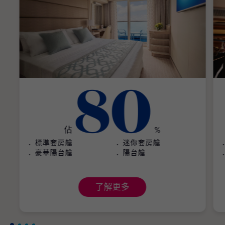
80
佔
%
標準套房艙
迷你套房艙
豪華陽台艙
陽台艙
了解更多