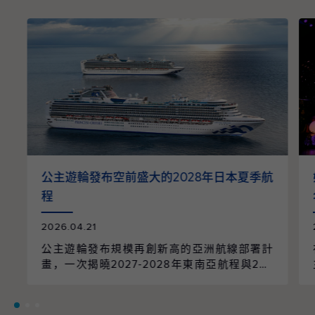
公主遊輪發布空前盛大的2028年日本夏季航
程
2026.04.21
公主遊輪發布規模再創新高的亞洲航線部署計
畫，一次揭曉2027-2028年東南亞航程與202
8年日本航季的全面整合。整個航季共規劃96
個航次、61個精選行程，橫跨9個國家、55個
目的地，並由兩艘遊輪以日本為母港營運，帶