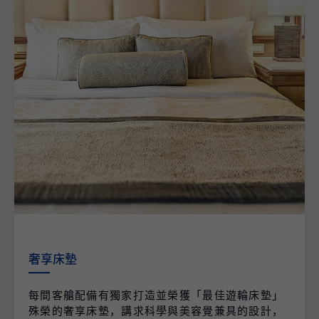
奢享床墊
每間客艙配備有獨家打造並榮獲「最佳遊輪床墊」
殊榮的奢享床墊，講求科學與美容覺兼具的設計，