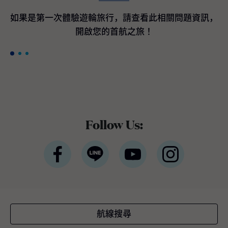
間客艙最高200美元加碼即時優惠折扣*。 *條
款與條件適用公主遊輪宣佈訂購航海者等級遊
如果是第一次體驗遊輪旅行，請查看此相關問題資訊，
輪作為國際豪華遊輪領導品牌的公主遊輪，隸
開啟您的首航之旅！
屬於全球最大休閒旅遊公司嘉年華集團，於近
期宣布與義大利芬坎蒂尼（Fincantieri）造船
廠簽署三項全新造船協議，將採用新一代平台
設計，以進一步提升品牌既有的世界級度假體
驗。三艘新遊輪預計分別於2035年下半年、2
038年及2039年交付。 三艘全新旗艦將融合公
主遊輪最受賓客喜愛且口碑卓越的經典體驗與
設施，同時全面重新設計戶外甲板、客艙與中
Follow Us:
庭廣場 （Piazza），以貼近全球賓客需求與多
元航線布局。將延續屢獲殊榮的環球等級架
構，並持續引進最新的賓客服務系統與航海科
技。如同廣受好評的太陽公主號（Sun Princes
s）與星辰公主號（Star Princess），航海者等
級旗艦將採用雙燃料動力設計，以液態天然氣
（LNG）為主要燃料，此為目前最先進的燃料
技術之一，不僅可有效降低溫室氣體排放，亦
航線搜尋
較傳統船用燃料顯著減少空氣污染。這三艘新
遊輪將成為公主遊輪船隊中載客量最大的遊